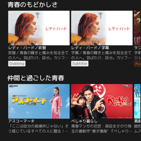
青春のもどかしさ
レディ・バード／吹替
レディ・バード／字幕
吹替／青春の輝きと痛みを知る全て
字幕／青春の輝きと痛みを知る全て
字
の人へ。羽ばたけ、自分。カリフォ
の人へ。羽ばたけ、自分。カリフォ
ジ
ルニア州サクラメント。閉塞感溢れ
ルニア州サクラメント。閉塞感溢れ
正
Dubbing
Subtitle
る片田舎のカトリック系高校から、
る片田舎のカトリック系高校から、
か
大都会ニューヨークへの大学進学を
大都会ニューヨークへの大学進学を
ら
仲間と過ごした青春
夢見るクリスティン。自称“レデ
夢見るクリスティン。自称“レデ
恋
ィ・バード”。高校生活最後の1年、
ィ・バード”。高校生活最後の1年、
に
友達や彼氏や家族について、そして
友達や彼氏や家族について、そして
し
自分の将来について、悩める17歳の
自分の将来について、悩める17歳の
ス
少女の揺れ動く心情を瑞々しくユー
少女の揺れ動く心情を瑞々しくユー
が
モアたっぷりに描いていく。
モアたっぷりに描いていく。
い
アスコーマーチ
べしゃり暮らし
真夏
「ここは自分の居場所じゃない」そ
青春マンガの巨匠・森田まさのり珠
個
う感じているすべての人に贈る！第
玉の最新作“漫才漫画” 『べしゃり暮
ム
一志望の女子高に落ちて、仕方なく
らし』を初映像化！人を笑わせるこ
すひ