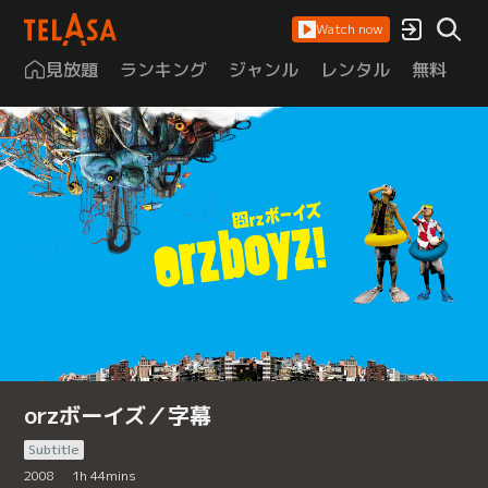
Watch now
見放題
ランキング
ジャンル
レンタル
無料
は
orzボーイズ／字幕
Subtitle
2008
1
h
44
mins