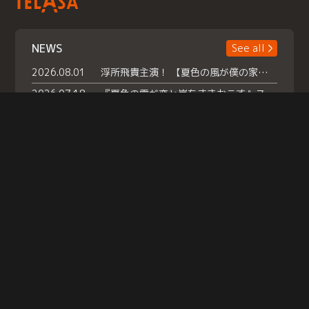
NEWS
See all
2026.08.01
浮所飛貴主演！ 【夏色の風が僕の家にやってきた】 本日よりテラサで独占配信スタート！
2026.07.18
『夏色の雲が恋と嵐をまきおこす』スペシャルメイキング 【Part1】2026年７月18日（土）23時30分～配信スタート！話題のシーンの裏側を大公開！豪華キャスト大集合！ 『武宮家 真夏の家族会議』開催！
2026.07.15
救命医・遥（今田）の《心揺さぶる過去》や、 麻酔科医・権野（船越英一郎）の《謎多きプライベート》など… 《知られざるエピソード》を独占配信！
Help
|
Company Profile
|
Act on Specified Commercial Transactions
|
Terms of Service
|
Privacy Policy
© TELASA CORPORATION, All Rights Reserved.