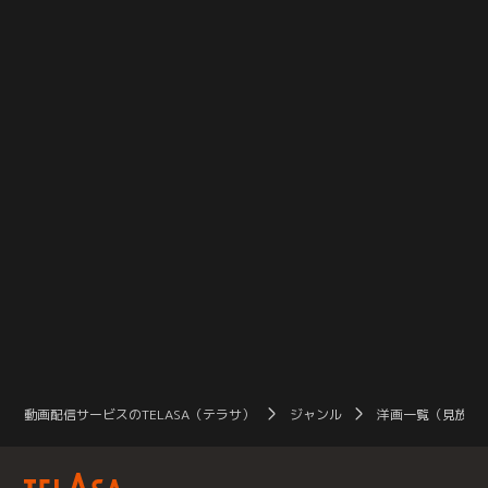
工業高校に入学してきた一人の女の
とが大好きで、笑わせるためなら命
由
子。理想とは違いすぎる高校生活に
がけで何でもやる“学園の爆笑王”上
一
戸惑い、反発しながらも、徐々に大
妻圭右が、高校生にしてプロの漫才
ツ
切な仲間と、恋に学業に実習に奮闘
コンビを組んでいた元芸人の辻本潤
ィ
しながら成長していきます。
と、運命の出会いを果たすところか
らはじまる『べしゃり暮らし』
動画配信サービスのTELASA（テラサ）
ジャンル
洋画一覧（見放題