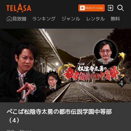
Watch now
見放題
ランキング
ジャンル
レンタル
無料
は
ぺこぱ松陰寺太勇の都市伝説学園中等部
（4）