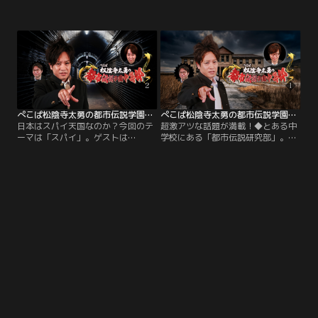
するゲストを招き徹底追究。ゲスト
追究するトークバラエティー。ゲス
はオカルト界隈に精通する吉田悠軌
トはYouTubeウマヅラ氏。テーマは
氏。今回のテーマは「ネット怪
「超古代文明」。人類の起源すら覆
談」。「コトリバコ」の金字塔から
す驚天動地の都市伝説が次々と繰り
「ピザゲート事件」の真相まで、独
出される！
自の考察で深掘り！
ぺこぱ松陰寺太勇の都市伝説学園中等部（2）
ぺこぱ松陰寺太勇の都市伝説学園中等部（1）
日本はスパイ天国なのか？今回のテ
超激アツな話題が満載！◆とある中
ーマは「スパイ」。ゲストは
学校にある「都市伝説研究部」。好
YouTubeチャンネル「スパイチャン
奇心をこじらせた熱血部長・ぺこぱ
ネル」でも人気の国際ジャーナリス
松陰寺太勇（番組MC）と都市伝説
ト・山田敏弘氏。“CIAが中国の裏切
通の部員・トダセルク（放送作家）
者を募集している”、“あの元総理大
が都市伝説ネタに精通する入部希望
臣も女性スパイのハニートラップに
者（ゲスト）を毎回招いて怪現象か
引っかかっていた”等々！
ら陰謀論まで徹底追究！