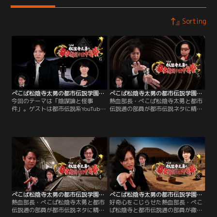
Sorting
ぺこぱ松陰寺太勇の都市伝説学園中等部（6）
ぺこぱ松陰寺太勇の都市伝説学園中等部（5）
今回のテーマは「陰謀論と怪事
熱血部長・ぺこぱ松陰寺太勇と都市
件」。ゲストは都市伝説系YouTuber
伝説通の部員が都市伝説ネタに精通
のウマヅラ氏が再登場。“陰謀論と
するゲストを招き徹底追究。ゲスト
いう言葉はCIAが作った！？”、“JFK
は超常現象研究家・秋山眞人氏。今
を撃ったのは運転手！？”、“オウム
回のテーマは「超能力」。UFO連れ
真理教はあの組織が操ってい
去り体験、透視による犯罪捜査の裏
た！？”、“世界中の情報が青森で盗
側など、ここだけの裏ネタを大公
聴されている！？”
開！
ぺこぱ松陰寺太勇の都市伝説学園中等部（4）
ぺこぱ松陰寺太勇の都市伝説学園中等部（3）
熱血部長・ぺこぱ松陰寺太勇と都市
好奇心をこじらせた熱血部長・ぺこ
伝説通の部員が都市伝説ネタに精通
ぱ松陰寺と都市伝説通の部員が徹底