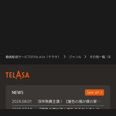
動画配信サービスのTELASA（テラサ）
ジャンル
その他一覧（見放
NEWS
See all
2026.08.01
浮所飛貴主演！ 【夏色の風が僕の家にやってきた】 本日よりテラサで独占配信スタート！
2026.07.18
『夏色の雲が恋と嵐をまきおこす』スペシャルメイキング 【Part1】2026年７月18日（土）23時30分～配信スタート！話題のシーンの裏側を大公開！豪華キャスト大集合！ 『武宮家 真夏の家族会議』開催！