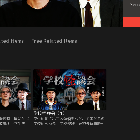
Seri
ated Items
Free Related Items
学校怪談会（1）
登校時に聞いたば
夜中に動き出す人体模型など、全国どこの
披露！中学生男子
学校にもある「学校怪談」を現役体育教師
界だった？！伊山
の地獄先生ことうえまつそう氏と2人の怪
たのは、有名な心
談師が語り尽くす＜学校怪談会＞。DJ響と
舞台にした怪事
伊山亮吉が、母校の七不思議や中学時代の