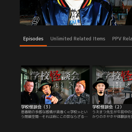
Episodes
Unlimited Related Items
PPV Rel
学校怪談会（3）
学校怪談会（2）
思春期の多感な感情が渦巻く≪学校≫とい
うえまつ先生が午前中の
う閉鎖空間…それは時にこの世ならざる＜
かりのホヤホヤ体験談を
何か＞を生み出してしまうのか？そんな
が目覚めるとソコは異世
「学校怪談」を現役体育教師の地獄先生こ
氏が香港の友人から聞い
とうえまつそう氏と2人の怪談師が語り尽
スポとなっている廃校を