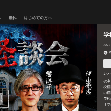
ル
無料
はじめての方へ
学
2025
Are
夜中
校怪
の怪
母校
「学