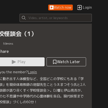
Watch now
Login
校怪談会（1）
59
mins
Share
Play
Watch Later
 you the member?
Login
に動き出す人体模型など、全国どこの学校にもある「学
談」を現役体育教師の地獄先生ことうえまつそう氏と2人
談師が語り尽くす＜学校怪談会＞。DJ響と伊山亮吉が、
の七不思議や中学時代の心霊体験を告白。現代妖怪まで
校怪談」づくしの60分！