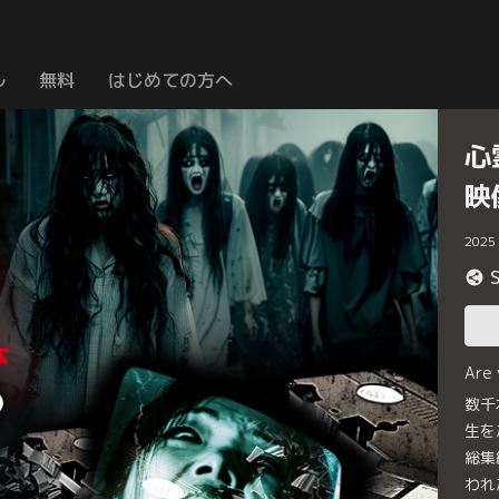
ル
無料
はじめての方へ
心
映
2025
Are
数千
生を
総集
われ