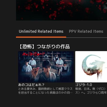
Unlimited Related Items
PPV Related Items
【恐怖】つながりの作品
あのコはだぁれ？
ゴジラ-1.0
とある夏休み、臨時教師として補習クラス
戦後、日本。無（ゼロ）
を担当することになった君島ほのかの目の
ス）へ。ゴジラ七〇周年
前で、ある女子生徒が突如屋上から飛び降
戦争で焦土と化した日本
り、不可解な死を遂げてしまう。“いないは
生きていこうとする中、
ずの生徒“の謎に気がついたほのかと、補習
が復興途中の街を容赦な