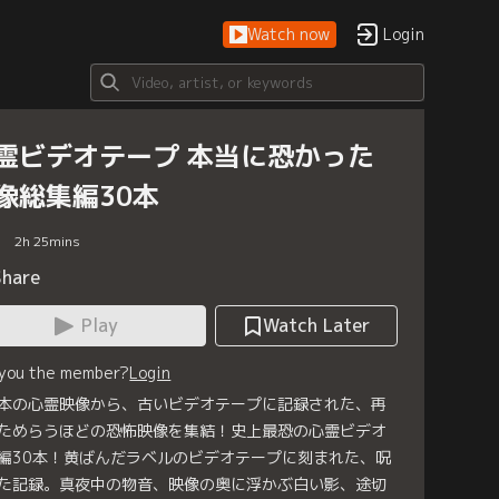
Watch now
Login
霊ビデオテープ 本当に恐かった
像総集編30本
2
h
25
mins
Share
Play
Watch Later
 you the member?
Login
本の心霊映像から、古いビデオテープに記録された、再
ためらうほどの恐怖映像を集結！史上最恐の心霊ビデオ
編30本！黄ばんだラベルのビデオテープに刻まれた、呪
た記録。真夜中の物音、映像の奥に浮かぶ白い影、途切