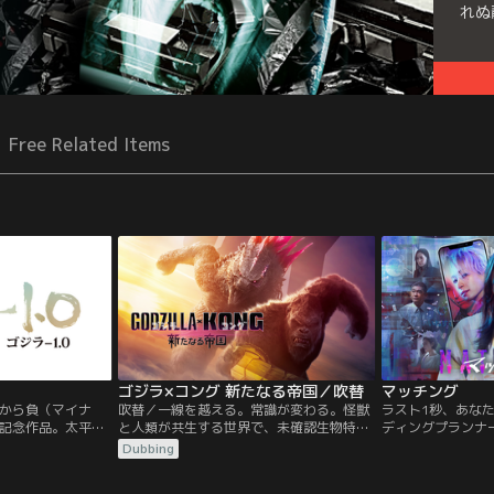
れぬ
Free Related Items
ゴジラ×コング 新たなる帝国／吹替
マッチング
から負（マイナ
吹替／一線を越える。常識が変わる。怪獣
ラスト1秒、あな
記念作品。太平洋
と人類が共生する世界で、未確認生物特務
ディングプランナ
で、人々が懸命に
機関：モナークが察知した異常なシグナ
いる一方、恋愛に
Dubbing
突然現れたゴジラ
ル。交錯する＜地上世界／ゴジラテリトリ
は、同僚の尚美（
く破壊していく。
ー＞と＜地下空洞／コングテリトリー＞。
ッチングアプリに