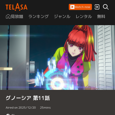
Watch now
見放題
ランキング
ジャンル
レンタル
無料
は
グノーシア 第11話
Aired on 2025/12/20
25
mins