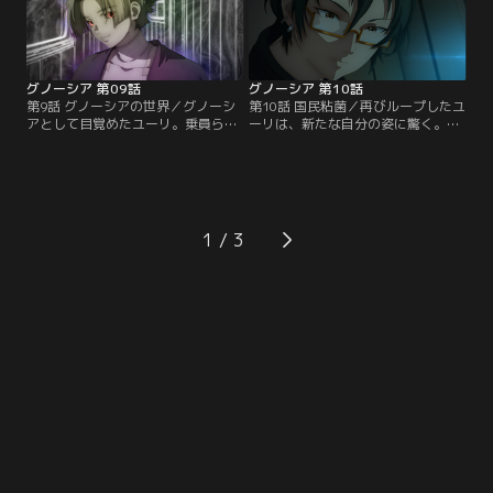
グノーシア 第09話
グノーシア 第10話
第9話 グノーシアの世界／グノーシ
第10話 国民粘菌／再びループしたユ
アとして目覚めたユーリ。乗員らを
ーリは、新たな自分の姿に驚く。そ
欺くことに戸惑いを覚えつつも、同
んな中沙明の不参加によって会議は
じ立場であるコメットの想いに触
延期となり、困惑するユーリにラキ
れ、セツとの約束通り己の役割を果
オが語ったのは銀の鍵の秘密だっ
たす決意をする。
た。
1