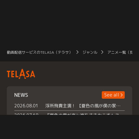
動画配信サービスのTELASA（テラサ）
ジャンル
アニメ一覧（見放
NEWS
See all
2026.08.01
浮所飛貴主演！ 【夏色の風が僕の家にやってきた】 本日よりテラサで独占配信スタート！
2026.07.18
『夏色の雲が恋と嵐をまきおこす』スペシャルメイキング 【Part1】2026年７月18日（土）23時30分～配信スタート！話題のシーンの裏側を大公開！豪華キャスト大集合！ 『武宮家 真夏の家族会議』開催！
2026.07.15
救命医・遥（今田）の《心揺さぶる過去》や、 麻酔科医・権野（船越英一郎）の《謎多きプライベート》など… 《知られざるエピソード》を独占配信！