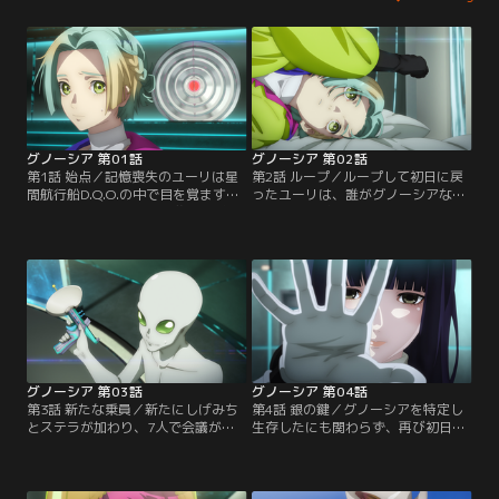
グノーシア 第01話
グノーシア 第02話
第1話 始点／記憶喪失のユーリは星
第2話 ループ／ループして初日に戻
間航行船D.Q.O.の中で目を覚ます。
ったユーリは、誰がグノーシアなの
セツに連れられ、人間を襲い消滅さ
かを知った状態で会議に臨む。SQに
せるという「グノーシア」を特定す
疑いを向けようとするユーリだった
るための会議に参加することに。
が、思うように議論が進まず……？
グノーシア 第03話
グノーシア 第04話
第3話 新たな乗員／新たにしげみち
第4話 銀の鍵／グノーシアを特定し
とステラが加わり、7人で会議が行
生存したにも関わらず、再び初日に
われる。会議中、直感でグノーシア
戻り呆然とするユーリの前に、異様
を見抜くユーリだったが、他の乗員
な迫力を持つ人物・夕里子が現れ
の説得に苦戦することになる。
る。彼女は何かを知っている様子だ
が…？