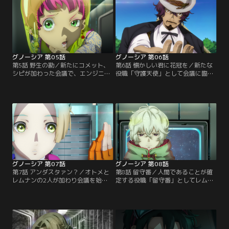
グノーシア 第05話
グノーシア 第06話
第5話 野生の勘／新たにコメット、
第6話 懐かしい君に花冠を／新たな
シピが加わった会議で、エンジニア
役職「守護天使」として会議に臨む
を名乗る者が2人現れるも、彼らへ
ユーリ。ジョナスとククルシカが加
の投票は避けるべきだとラキオが主
わり、12人で行われる会議で状況が
張した結果、投票が集まったの
混迷するなか、ある乗員が手を挙げ
は……？
る。
グノーシア 第07話
グノーシア 第08話
第7話 アンダスタァン？／オトメと
第8話 留守番／人間であることが確
レムナンの2人が加わり会議を始め
定する役職「留守番」としてレムナ
ようとするが、もう一人の乗員・沙
ンとククルシカが名乗り出る。役職
明が部屋から出てこようとしない。
が増え複雑化する会議で、ククルシ
一方、しげみちはステラへの恋心を
カに疑われた沙明はある行動に出
語り始める。
て…。