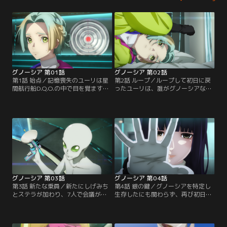
グノーシア 第01話
グノーシア 第02話
第1話 始点／記憶喪失のユーリは星
第2話 ループ／ループして初日に戻
間航行船D.Q.O.の中で目を覚ます。
ったユーリは、誰がグノーシアなの
セツに連れられ、人間を襲い消滅さ
かを知った状態で会議に臨む。SQに
せるという「グノーシア」を特定す
疑いを向けようとするユーリだった
るための会議に参加することに。
が、思うように議論が進まず……？
グノーシア 第03話
グノーシア 第04話
第3話 新たな乗員／新たにしげみち
第4話 銀の鍵／グノーシアを特定し
とステラが加わり、7人で会議が行
生存したにも関わらず、再び初日に
われる。会議中、直感でグノーシア
戻り呆然とするユーリの前に、異様
を見抜くユーリだったが、他の乗員
な迫力を持つ人物・夕里子が現れ
の説得に苦戦することになる。
る。彼女は何かを知っている様子だ
が…？