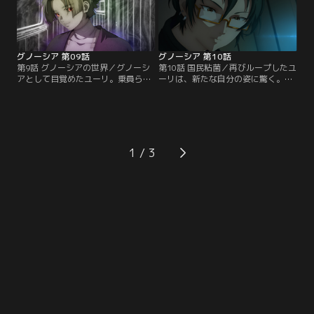
グノーシア 第09話
グノーシア 第10話
第9話 グノーシアの世界／グノーシ
第10話 国民粘菌／再びループしたユ
アとして目覚めたユーリ。乗員らを
ーリは、新たな自分の姿に驚く。そ
欺くことに戸惑いを覚えつつも、同
んな中沙明の不参加によって会議は
じ立場であるコメットの想いに触
延期となり、困惑するユーリにラキ
れ、セツとの約束通り己の役割を果
オが語ったのは銀の鍵の秘密だっ
たす決意をする。
た。
1