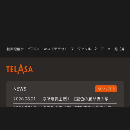
動画配信サービスのTELASA（テラサ）
ジャンル
アニメ一覧（見放
NEWS
See all
2026.08.01
浮所飛貴主演！ 【夏色の風が僕の家にやってきた】 本日よりテラサで独占配信スタート！
2026.07.18
『夏色の雲が恋と嵐をまきおこす』スペシャルメイキング 【Part1】2026年７月18日（土）23時30分～配信スタート！話題のシーンの裏側を大公開！豪華キャスト大集合！ 『武宮家 真夏の家族会議』開催！
2026.07.15
救命医・遥（今田）の《心揺さぶる過去》や、 麻酔科医・権野（船越英一郎）の《謎多きプライベート》など… 《知られざるエピソード》を独占配信！