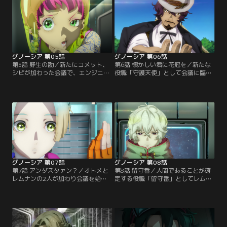
グノーシア 第05話
グノーシア 第06話
第5話 野生の勘／新たにコメット、
第6話 懐かしい君に花冠を／新たな
シピが加わった会議で、エンジニア
役職「守護天使」として会議に臨む
を名乗る者が2人現れるも、彼らへ
ユーリ。ジョナスとククルシカが加
の投票は避けるべきだとラキオが主
わり、12人で行われる会議で状況が
張した結果、投票が集まったの
混迷するなか、ある乗員が手を挙げ
は……？
る。
グノーシア 第07話
グノーシア 第08話
第7話 アンダスタァン？／オトメと
第8話 留守番／人間であることが確
レムナンの2人が加わり会議を始め
定する役職「留守番」としてレムナ
ようとするが、もう一人の乗員・沙
ンとククルシカが名乗り出る。役職
明が部屋から出てこようとしない。
が増え複雑化する会議で、ククルシ
一方、しげみちはステラへの恋心を
カに疑われた沙明はある行動に出
語り始める。
て…。