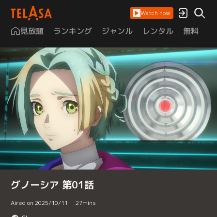
Watch now
見放題
ランキング
ジャンル
レンタル
無料
は
グノーシア 第01話
Aired on 2025/10/11
27
mins