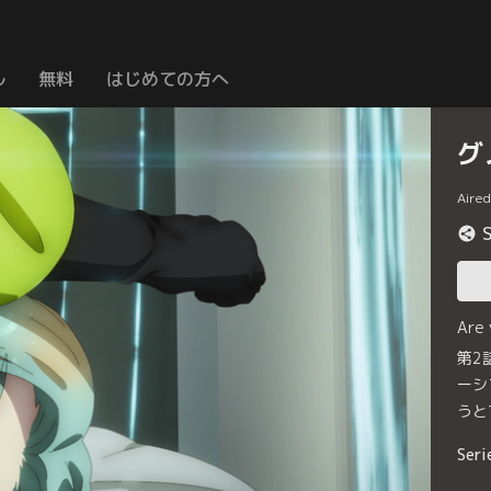
ル
無料
はじめての方へ
グ
Aire
Are
第2
ーシ
うと
Seri