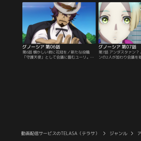
グノーシア 第06話
グノーシア 第07話
第6話 懐かしい君に花冠を／新たな役職
第7話 アンダスタァン
「守護天使」として会議に臨むユーリ。ジ
ンの2人が加わり会議を
ョナスとククルシカが加わり、12人で行わ
が、もう一人の乗員・沙
れる会議で状況が混迷するなか、ある乗員
こようとしない。一方、
が手を挙げる。
への恋心を語り始める。
動画配信サービスのTELASA（テラサ）
ジャンル