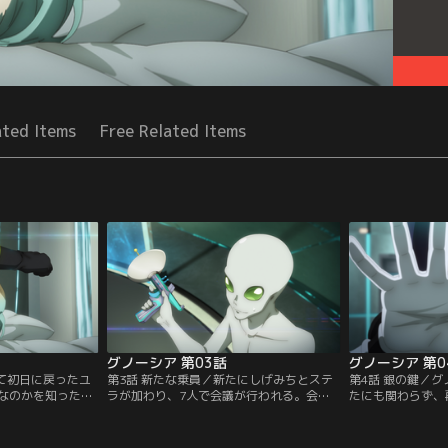
ated Items
Free Related Items
グノーシア 第03話
グノーシア 第0
して初日に戻ったユ
第3話 新たな乗員／新たにしげみちとステ
第4話 銀の鍵／
なのかを知った状
ラが加わり、7人で会議が行われる。会議
たにも関わらず、
疑いを向けようとす
中、直感でグノーシアを見抜くユーリだっ
るユーリの前に、
ように議論が進ま
たが、他の乗員の説得に苦戦することにな
夕里子が現れる。
る。
様子だが…？