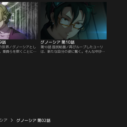
9話
グノーシア 第10話
アの世界／グノーシアとし
第10話 国民粘菌／再びループしたユーリ
。乗員らを欺くことに戸
は、新たな自分の姿に驚く。そんな中沙明
、同じ立場であるコメッ
の不参加によって会議は延期となり、困惑
セツとの約束通り己の役
するユーリにラキオが語ったのは銀の鍵の
する。
秘密だった。
シア
グノーシア 第02話