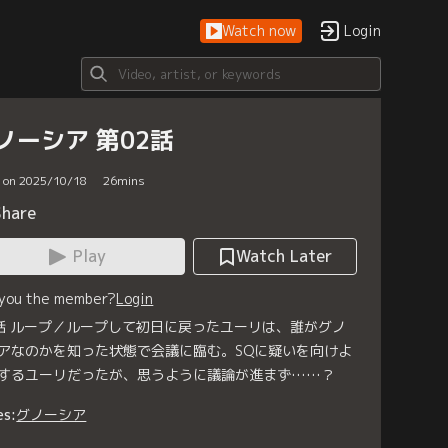
Watch now
Login
ノーシア 第02話
d on 2025/10/18
26
mins
Share
Play
Watch Later
 you the member?
Login
話 ループ／ループして初日に戻ったユーリは、誰がグノ
アなのかを知った状態で会議に臨む。SQに疑いを向けよ
するユーリだったが、思うように議論が進まず……？
es:
グノーシア