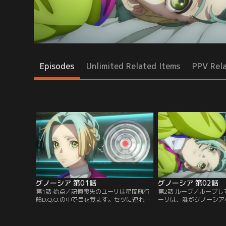
Episodes
Unlimited Related Items
PPV Rel
グノーシア 第01話
グノーシア 第02話
第1話 始点／記憶喪失のユーリは星間航行
第2話 ループ／ループ
船D.Q.O.の中で目を覚ます。セツに連れら
ーリは、誰がグノーシア
れ、人間を襲い消滅させるという「グノー
態で会議に臨む。SQに
シア」を特定するための会議に参加するこ
るユーリだったが、思う
とに。
ず……？