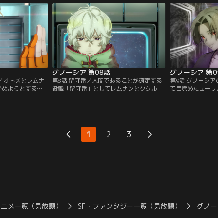
グノーシア 第08話
グノーシア 第0
？／オトメとレムナ
第8話 留守番／人間であることが確定する
第9話 グノーシ
始めようとする
役職「留守番」としてレムナンとククルシ
て目覚めたユーリ
明が部屋から出て
カが名乗り出る。役職が増え複雑化する会
惑いを覚えつつも
しげみちはステラ
議で、ククルシカに疑われた沙明はある行
トの想いに触れ、
動に出て…。
割を果たす決意を
1
2
3
アニメ一覧（見放題）
SF・ファンタジー一覧（見放題）
グノー