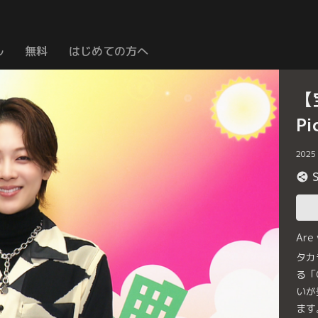
ル
無料
はじめての方へ
【
P
2025
Are
タカ
る「
いが
ます