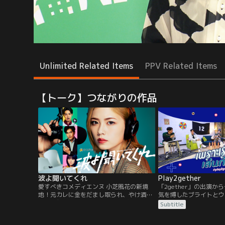
Unlimited Related Items
PPV Related Items
【トーク】つながりの作品
波よ聞いてくれ
Play2gether
愛すべきコメディエンヌ 小芝風花の新境
「2gether」の出演
地！元カレに金をだまし取られ、やけ酒飲
気を博したブライトとウ
んだ挙句にマシンガントークをぶちかます
ラマの共演者も出演する
Subtitle
個性さく裂＆破天荒なラジオパーソナリテ
マの楽曲を再現する演奏
ィー役に挑む！！アニメ化もされた大人気
の一つ。トーク場面では