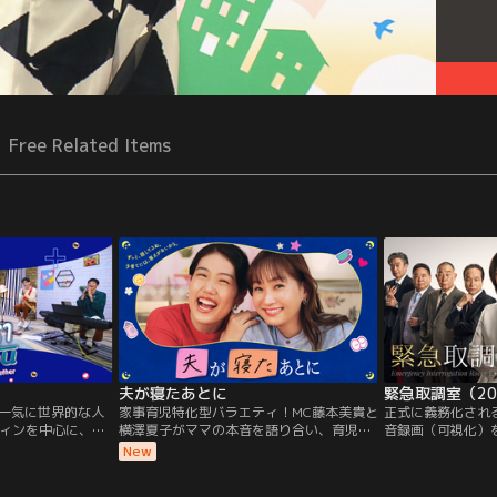
Free Related Items
夫が寝たあとに
緊急取調室（20
から一気に世界的な人
家事育児特化型バラエティ！MC藤本美貴と
正式に義務化され
ィンを中心に、ド
横澤夏子がママの本音を語り合い、育児や
音録画（可視化）
トーク番組。ドラ
家事そしてパパに対する日頃のストレスを
力”を基盤にした
New
シーンも見どころ
発散！
の動機解明”に貢
20代の若者ならで
が、今や取り調べ