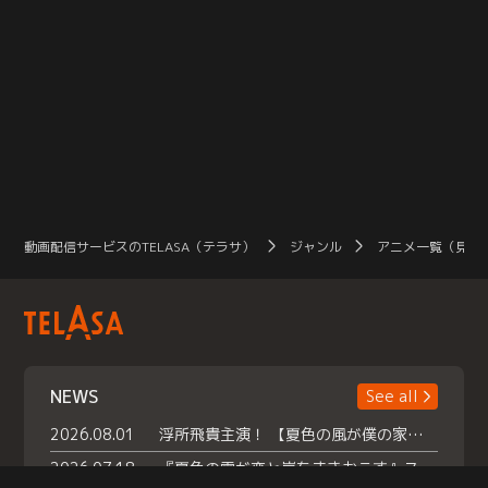
動画配信サービスのTELASA（テラサ）
ジャンル
アニメ一覧（見放
NEWS
See all
2026.08.01
浮所飛貴主演！ 【夏色の風が僕の家にやってきた】 本日よりテラサで独占配信スタート！
2026.07.18
『夏色の雲が恋と嵐をまきおこす』スペシャルメイキング 【Part1】2026年７月18日（土）23時30分～配信スタート！話題のシーンの裏側を大公開！豪華キャスト大集合！ 『武宮家 真夏の家族会議』開催！