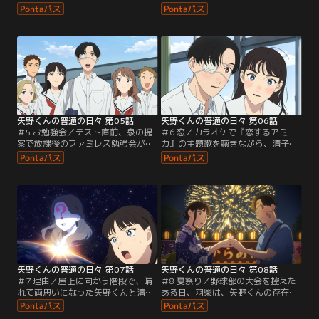
した清子。そんなある日の体育の時
られた清子。矢野くんなりに優しさ
間、清子の心配をよそに、矢野くん
を返してくれていることにも気づく
はドッジボールで活躍を見せる。授
ことができた。焦りは捨てて、矢野
業の後、勇気を出して「かっこよか
くんとの日々をのんびり味わう！と
った」と伝える清子だったが、矢野
メイに宣言する清子だったが、そん
くんの反応は意外なもので…。清子
な清子に想いを寄せる人物が現れ
は「もしかして、矢野くんは自分の
る。果たして、清子ののんびり高校
好意に気づかないフリをしているの
生活はどうなってしまうのか？
では？」と…。
矢野くんの普通の日々 第05話
矢野くんの普通の日々 第06話
＃5 お勉強会／テスト直前、泉の提
＃6 恋／カラオケで『恋するアミ
案で放課後のファミレス勉強会が開
カ』の主題歌を聴きながら、清子へ
催される。成績優秀なメイや羽柴の
の想いは「恋」なんだと気づいた矢
おかげでなんとかテストを乗り越え
野くん。一方清子は、前のように自
た清子たちは、打ち上げカラオケに
然に話してくれない矢野くんに壁を
行くことに。清子は、矢野くんに普
感じて不安になっていた。清子に想
通の高校生活を味わってもらうチャ
いを寄せる羽柴も、矢野くんの心境
ンスだと意気込むが、一方の矢野く
の変化を察してしまう。それぞれの
んは、羽柴と清子の関係が気になる
想いが交錯して行き着く先は…。
様子で…。
矢野くんの普通の日々 第07話
矢野くんの普通の日々 第08話
＃7 理由／屋上に向かう階段で、晴
＃8 夏祭り／野球部の大会を控えた
れて両思いになった矢野くんと清
ある日、羽柴は、矢野くんの存在を
子。だが、クラスメイトに「2人は
わかっていながらも、思わず清子に
付き合ってるの？」と聞かれた清子
「俺がホームラン打ったら一緒に映