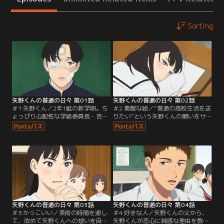
Sorting
矢野くんの普通の日々 第01話
矢野くんの普通の日々 第02話
＃1 矢野くん／2年1組の新学期。ち
＃2 素敵な絵／“普通の高校生活を送
ょっぴり心配性な学級委員長・吉田
りたい”という矢野くんの願いをサ
清子は、毎日どこかにケガをしてい
ポートする決意をした清子。何から
るクラスメイトの矢野くんが気にな
始めればいいのか--と思案している
って仕方がない。矢野くんのケガの
と、いつもトラブルに見舞われてし
原因を探るべく、親友のメイと一緒
まう矢野くんは、無事にお昼ごはん
に矢野くんの行動を探ってみると…
を完食できた試しがないと発覚。ク
矢野くんは「超・不運体質」だっ
ラスメイトの田中やメイも巻き込ん
た！ますます放っておけなくなる清
で、矢野くんのお昼ごはんをめぐる
子だったが、そんな中、矢野くんが
清子の挑戦が幕を開ける！
連続で学校を休んでしまう。
矢野くんの普通の日々 第03話
矢野くんの普通の日々 第04話
＃3 かっこいい／美術の時間を通し
＃4 好きな人／矢野くんの父から、
て、改めて矢野くんへの想いを自覚
矢野くんが恋心に鈍感な理由を教え