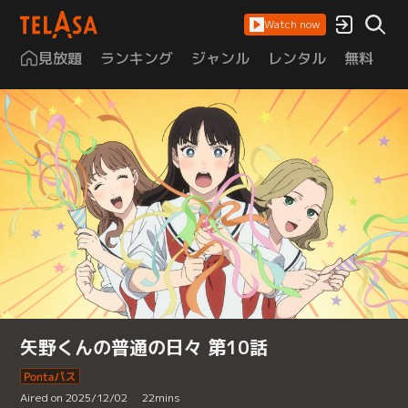
Watch now
見放題
ランキング
ジャンル
レンタル
無料
は
矢野くんの普通の日々 第10話
Aired on 2025/12/02
22
mins