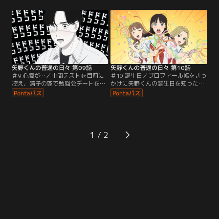
は返答に困ってしまう。付き合うっ
画に行ってほしい」と言ってしま
てなに？なぜ自分は矢野くんと付き
う。そして全校応援の日。複雑な気
合いたのか？自問自答する清子が出
持ちで応援している清子の前で、羽
した答えは…。
柴は、宣言通りホームランを打つの
だった。試合後、泉の提案で「羽柴
お疲れ様＆祝ホームラン会」をやる
ことに。行き先は夏祭り。
矢野くんの普通の日々 第09話
矢野くんの普通の日々 第10話
＃9 心臓が…／中間テストを目前に
＃10 誕生日／プロフィール帳をきっ
控え、清子の家で勉強会デートをす
かけに矢野くんの誕生日を知った清
ることになる清子と矢野くん。デー
子たちは、お祝いを計画する。誕生
トに向けて、メイと泉と一緒にメイ
日当日の朝、みんなからの思いがけ
クの練習をする清子。一方の矢野く
ないサプライズに感激する矢野く
んも、羽柴と田中にアドバイスをも
ん。学校でお祝いされるのがはじめ
らいながら当日の服装を考えてい
てだと言う矢野くんのために、清子
た。それぞれの準備が整って、つい
たちは、今日という日を矢野くんに
1
にドキドキのおうちデートの日を迎
とって一生忘れられない最高のバー
える。
スデーにしようと決意する。