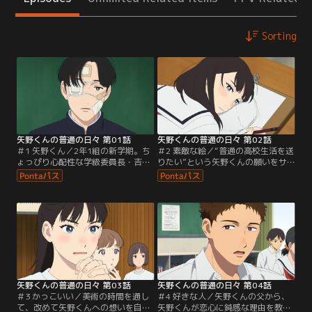
Sorting
矢野くんの普通の日々 第01話
矢野くんの普通の日々 第02話
＃1 矢野くん／2年1組の新学期。ち
＃2 素敵な絵／“普通の高校生活を送
ょっぴり心配性な学級委員長・吉田
りたい”という矢野くんの願いをサ
清子は、毎日どこかにケガをしてい
ポートする決意をした清子。何から
るクラスメイトの矢野くんが気にな
始めればいいのか--と思案している
って仕方がない。矢野くんのケガの
と、いつもトラブルに見舞われてし
原因を探るべく、親友のメイと一緒
まう矢野くんは、無事にお昼ごはん
に矢野くんの行動を探ってみると…
を完食できた試しがないと発覚。ク
矢野くんは「超・不運体質」だっ
ラスメイトの田中やメイも巻き込ん
た！ますます放っておけなくなる清
で、矢野くんのお昼ごはんをめぐる
子だったが、そんな中、矢野くんが
清子の挑戦が幕を開ける！
連続で学校を休んでしまう。
矢野くんの普通の日々 第03話
矢野くんの普通の日々 第04話
＃3 かっこいい／美術の時間を通し
＃4 好きな人／矢野くんの父から、
て、改めて矢野くんへの想いを自覚
矢野くんが恋心に鈍感な理由を教え