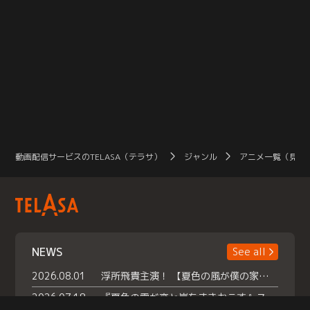
動画配信サービスのTELASA（テラサ）
ジャンル
アニメ一覧（見放
NEWS
See all
2026.08.01
浮所飛貴主演！ 【夏色の風が僕の家にやってきた】 本日よりテラサで独占配信スタート！
2026.07.18
『夏色の雲が恋と嵐をまきおこす』スペシャルメイキング 【Part1】2026年７月18日（土）23時30分～配信スタート！話題のシーンの裏側を大公開！豪華キャスト大集合！ 『武宮家 真夏の家族会議』開催！