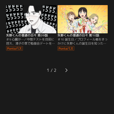
は返答に困ってしまう。付き合うっ
画に行ってほしい」と言ってしま
てなに？なぜ自分は矢野くんと付き
う。そして全校応援の日。複雑な気
合いたのか？自問自答する清子が出
持ちで応援している清子の前で、羽
した答えは…。
柴は、宣言通りホームランを打つの
だった。試合後、泉の提案で「羽柴
お疲れ様＆祝ホームラン会」をやる
ことに。行き先は夏祭り。
矢野くんの普通の日々 第09話
矢野くんの普通の日々 第10話
＃9 心臓が…／中間テストを目前に
＃10 誕生日／プロフィール帳をきっ
控え、清子の家で勉強会デートをす
かけに矢野くんの誕生日を知った清
ることになる清子と矢野くん。デー
子たちは、お祝いを計画する。誕生
トに向けて、メイと泉と一緒にメイ
日当日の朝、みんなからの思いがけ
クの練習をする清子。一方の矢野く
ないサプライズに感激する矢野く
んも、羽柴と田中にアドバイスをも
ん。学校でお祝いされるのがはじめ
らいながら当日の服装を考えてい
てだと言う矢野くんのために、清子
た。それぞれの準備が整って、つい
たちは、今日という日を矢野くんに
1
にドキドキのおうちデートの日を迎
とって一生忘れられない最高のバー
える。
スデーにしようと決意する。