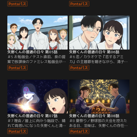
した清子。そんなある日の体育の時
られた清子。矢野くんなりに優しさ
間、清子の心配をよそに、矢野くん
を返してくれていることにも気づく
はドッジボールで活躍を見せる。授
ことができた。焦りは捨てて、矢野
業の後、勇気を出して「かっこよか
くんとの日々をのんびり味わう！と
った」と伝える清子だったが、矢野
メイに宣言する清子だったが、そん
くんの反応は意外なもので…。清子
な清子に想いを寄せる人物が現れ
は「もしかして、矢野くんは自分の
る。果たして、清子ののんびり高校
好意に気づかないフリをしているの
生活はどうなってしまうのか？
では？」と…。
矢野くんの普通の日々 第05話
矢野くんの普通の日々 第06話
＃5 お勉強会／テスト直前、泉の提
＃6 恋／カラオケで『恋するアミ
案で放課後のファミレス勉強会が開
カ』の主題歌を聴きながら、清子へ
催される。成績優秀なメイや羽柴の
の想いは「恋」なんだと気づいた矢
おかげでなんとかテストを乗り越え
野くん。一方清子は、前のように自
た清子たちは、打ち上げカラオケに
然に話してくれない矢野くんに壁を
行くことに。清子は、矢野くんに普
感じて不安になっていた。清子に想
通の高校生活を味わってもらうチャ
いを寄せる羽柴も、矢野くんの心境
ンスだと意気込むが、一方の矢野く
の変化を察してしまう。それぞれの
んは、羽柴と清子の関係が気になる
想いが交錯して行き着く先は…。
様子で…。
矢野くんの普通の日々 第07話
矢野くんの普通の日々 第08話
＃7 理由／屋上に向かう階段で、晴
＃8 夏祭り／野球部の大会を控えた
れて両思いになった矢野くんと清
ある日、羽柴は、矢野くんの存在を
子。だが、クラスメイトに「2人は
わかっていながらも、思わず清子に
付き合ってるの？」と聞かれた清子
「俺がホームラン打ったら一緒に映