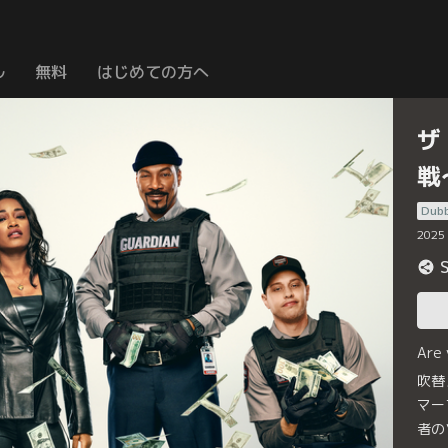
ル
無料
はじめての方へ
ザ
戦
Dub
2025
Are
吹替
マー
者の