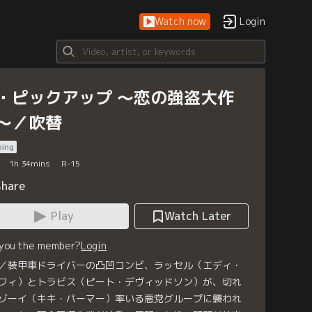
Watch now
Login
・ピックアップ ～恋の強盗大作
～／吹替
bing
1
h
34
mins
R-15
Share
Play
Watch Later
 you the member?
Login
／装甲車ドライバーの凸凹コンビ、ラッセル（エディ・
フィ）とトラビス（ピート・デヴィッドソン）が、切れ
ゾーイ（キキ・パーマー）率いる悪党グループに襲われ