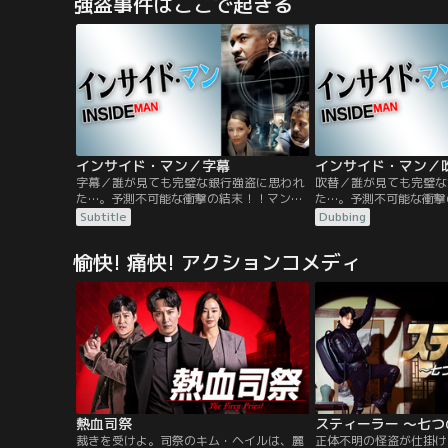
強盗事件はここで起きる
衝突死とされているのだが、そんな“最悪の
ペス）と出会い、姉妹の
奇跡”が起こり得るのだろうか？何より、
に。2人は協力し合うこ
OJはこの事故の際に一瞬目にした飛行物体
うになる。しかし2008
を忘れられずにいた。
機により…。
インサイド・マン／字幕
字幕／誰が見ても完璧な銀行強盗に思われ
吹替／誰が見ても完璧な
た…。予測不可能な衝撃の結末！！マンハ
た…。予測不可能な衝撃
ッタンの銀行で強盗事件が発生！頭脳明晰
ッタンの銀行で強盗事件
Subtitle
Dubbing
な犯人グループのリーダー、ダルトンは人
な犯人グループのリーダ
質全員に自分達と同じ格好をさせ捜査を撹
質全員に自分達と同じ格
愉快! 痛快! アクションコメディ
乱する。交渉の糸口が見つからず当惑する
乱する。交渉の糸口が見
捜査官フレイジャー。前代見聞の“完全犯
捜査官フレイジャー。前
罪”の謎とは？
罪”の謎とは…！？
熱血司祭
スティーラー ～七
裁きを受けよ。司祭のキム・ヘイルは、麗
正体不明の怪盗が仕掛け