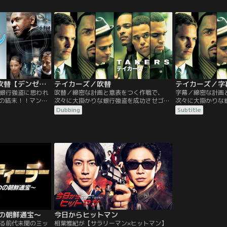
ように親しい関係
衝突死とされているのだが、そんな“最悪の
ペス）と出会い、
とで大金を稼ぐよ
奇跡”が起こり得るのだろうか？何より、
に。2人は協力し
 年に起きた金融危
OJはこの事故の際に一瞬目にした飛行物体
うになる。しかし2
を忘れられずにいた。
機により…。
インサイド・マン／吹替【デンゼル・ワシントン＋クライブ・オーウェン】【スパイク・リー監督】
テイカーズ／吹替
テイカーズ／字
銀行強盗に思われ
吹替／綿密な計画と意表をつく作戦で、
字幕／綿密な計画
の結末！！マンハ
次々に大掛かりな銀行強盗を成功させゴー
次々に大掛かりな
が発生！頭脳明晰
ジャスでスタイリッシュな生活を楽しんで
ジャスでスタイリ
Dubbing
Subtitle
ー、ダルトンは人
いる男たち5人のチーム≪TAKERS／テイカ
いる男たち5人のチ
好をさせ捜査を撹
ーズ≫。普段は別々に身を隠しながら1年に
ーズ≫。普段は別
つからず当惑する
一度集結して犯行に臨んでいた。ある日、
一度集結して犯行
代見聞の“完全犯
警察に捕まっていた元仲間ゴーストが出所
警察に捕まってい
し、2000万ドル強奪の大仕事を持ちかけ
し、2000万ドル
る。
る。
つの朝鮮通宝～
今日からヒットマン
る前代未聞のミッ
相葉雅紀が【サラリーマン×ヒットマン】