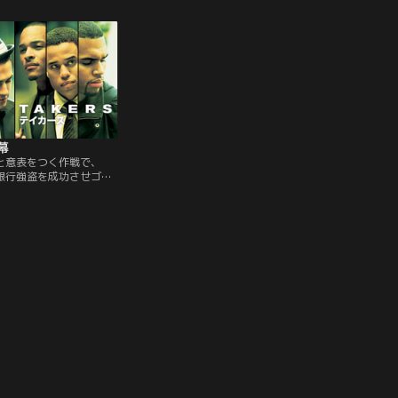
姉妹のように親しい関係
合うことで大金を稼ぐよ
008 年に起きた金融危
幕
と意表をつく作戦で、
銀行強盗を成功させゴー
ッシュな生活を楽しんで
ーム≪TAKERS／テイカ
々に身を隠しながら1年に
に臨んでいた。ある日、
た元仲間ゴーストが出所
強奪の大仕事を持ちかけ