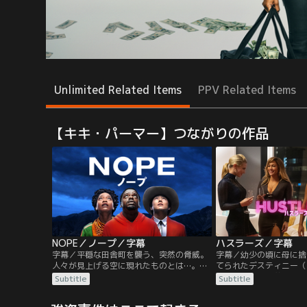
Unlimited Related Items
PPV Related Items
【キキ・パーマー】つながりの作品
NOPE／ノープ／字幕
ハスラーズ／字幕
字幕／平穏な田舎町を襲う、突然の脅威。
字幕／幼少の頃に母に捨
人々が見上げる空に現れたものとは…。最
てられたデスティニー（
悪の奇跡がやってくる。亡き父から、牧場
ー）は、祖母を養うため
Subtitle
Subtitle
を受け継いだOJは、父の事故死をいまだに
ブで働き始める。そこで
信じられずにいた。飛行機部品落下による
して活躍するラモーナ（