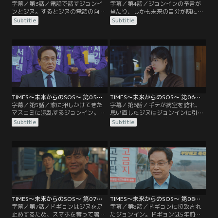
字幕／第3話／電話で話すジョンイ
字幕／第4話／ジョンインの予言が
ンとジヌ。するとジヌの電話の向こ
当たり、しかも未来の自分が既に死
うからギテの声が。怪しい男に騙さ
んでいると聞かされたジヌはショッ
Subtitle
Subtitle
れかけたと憤慨したジョンインが警
クを受ける。ジョンインはジヌが死
察に行くと、ジヌは5年前に亡くな
亡する事故の日時を教える代わり
っており、タイムズは現在のデイリ
に、ジヌに父親を助けてほしいと頼
ーサーチだったことが判明する。
む。非現実的な話だと疑いながらも
2015年と2020年が同じ時間軸で進
狙撃の阻止に力を貸すことにしたジ
んでいることを知ったジョンイン
ヌ。そして事件当日、2020年ではギ
は、自分が未来にいることを証明す
テの追悼式が開かれ…。
るため…。
TIMES～未来からのSOS～ 第05話／字幕
TIMES～未来からのSOS～ 第06話／字幕
字幕／第5話／家に押しかけてきた
字幕／第6話／ギテが病室を訪れ、
マスコミに混乱するジョンイン。部
思い直したジヌはジョンインに引き
屋に戻ってボードを見ると、新たな
続き協力することを約束する。ジョ
Subtitle
Subtitle
事件が起こっていたことが判明。父
ンインから父親の尾行を指示された
ギテが飲酒運転でひき逃げを起こ
ジヌは、さっそくギテの尾行を開始
し、被害者の父親に刺殺されたとい
する。そんな中、ひき逃げ事件の被
うのだ。ジョンインからの電話で状
害者であるチョ・ユジンがジヌの目
況の変化を知ったジヌだったが、こ
の前でひかれてしまう。すぐさま救
れ以上の協力は戸惑っていた。ジヌ
急車を呼んだものの彼女は命を落と
の決心を待つ間、ジョンインは…。
してしまった。
TIMES～未来からのSOS～ 第07話／字幕
TIMES～未来からのSOS～ 第08話／字幕
字幕／第7話／ドギョンはジヌを足
字幕／第8話／ドギョンに拉致され
止めするため、スマホを奪って署に
たジョンイン。ドギョンは5年前に