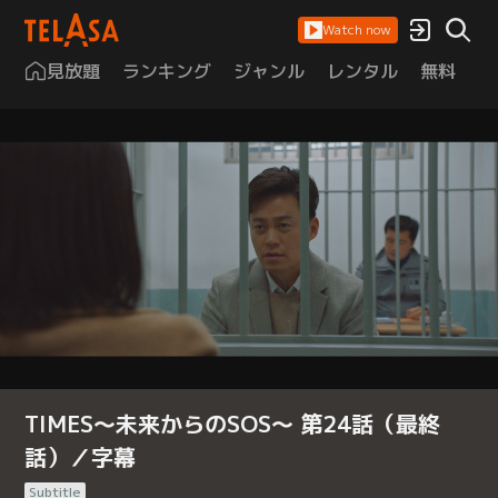
Watch now
見放題
ランキング
ジャンル
レンタル
無料
は
TIMES～未来からのSOS～ 第24話（最終
話）／字幕
Subtitle