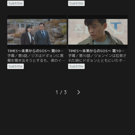
拘束する。その頃、チェ秘書官の所
2020年のジョンインと電話でつなが
Subtitle
Subtitle
に向かうジョンインは、新たに過去
っていることをジヌから聞かされて
が変化したことを伝えようとジヌに
いた。絶体絶命のジョンインだった
電話をするが一向につながらず、ジ
が、同時進行で過去に変化が起き、
ヌの留守番電話にメッセージを残
再び目を開けると自宅の部屋にい
す。そして、チェ秘書官との約束場
た。ボードに書かれた犯人の名前が
所である廃墟に到着したジョンイン
変わっていることに気が付いたジョ
の前にドギョンが現れる。
ンインは慌ててジヌに電話を掛け
る。
TIMES～未来からのSOS～ 第09話／字幕
TIMES～未来からのSOS～ 第10話／字幕
字幕／第9話／ジヌはドギョンに黒
字幕／第10話／ジョンインは拉致さ
幕を聞き出そうとするも、弟のイ・
れた時にドギョンとともにいたオ・
グヌを殺したのがギテだと聞かされ
ジョンシク刑事に揺さぶりをかけ、
Subtitle
Subtitle
る。真相を確かめるべくギテの事務
動向をうかがう。ジヌは弟の事件と
所を訪ねると、自殺当日のグヌとの
同じ日に起きた別の事件を調べるう
やり取りを明かされる。この話を聞
ちに不審な点を見つける。ジョンイ
いたジヌは、ジョンインに黒幕の正
ンから黒幕の正体を聞いたジヌは、
体を突き止めるまで協力すると告げ
ドギョンと面会して説得するはずだ
1
る。DBSの記者にもどったジョンイ
ったが、ドギョンの死を食い止める
ンは上司のカン・シンウクに狙撃事
ことはできなかった。
件の情報を聞き…。