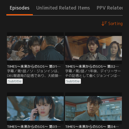
Episodes
Unlimited Related Items
PPV Related I
Sorting
TIMES～未来からのSOS～ 第01話／字幕
TIMES～未来からのSOS～ 第02話／字幕
字幕／第1話／ソ・ジョンインは、
字幕／第2話／1年後、デイリーサー
DBS報道局の記者であり、大統領
チの記者として働くジョンインは、
ソ・ギテの一人娘。元記者である父
父親の死を徐々に受け入れながらも
Subtitle
Subtitle
の背中を追いかけて記者になったジ
父の事件を調査し続けていた。警察
ョンインは、父親譲りの正義感に溢
に事件の再捜査を依頼するが父親を
れた熱血記者として取材に追われる
失った被害妄想だとマスコミにはや
日々を送っていた。ある日、ジョン
し立てられてしまう。そんな中、タ
インが仕事中、瞬きのあとに目を開
イムズのイ・ジヌと名乗る記者から
けるとまったく別の環境が広がって
インタビューを依頼されたジョンイ
いた。
ンは、父親の事件現場で待ち合わせ
ることに。
TIMES～未来からのSOS～ 第03話／字幕
TIMES～未来からのSOS～ 第04話／字幕