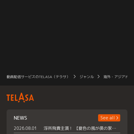
動画配信サービスのTELASA（テラサ）
ジャンル
海外・アジアドラ
NEWS
See all
2026.08.01
浮所飛貴主演！ 【夏色の風が僕の家にやってきた】 本日よりテラサで独占配信スタート！