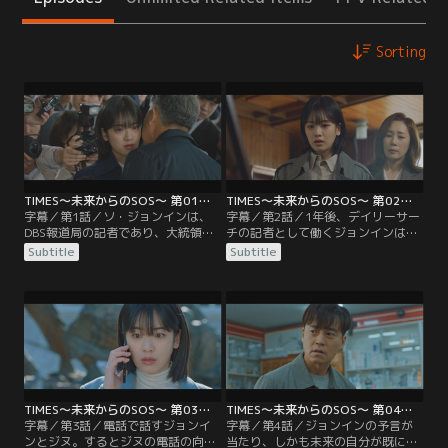
Sorting
TIMES～未来からのSOS～ 第01話／字幕
TIMES～未来からのSOS～ 第02話／字幕
字幕／第1話／ソ・ジョンインは、
字幕／第2話／1年後、デイリーサー
DBS報道局の記者であり、大統領
チの記者として働くジョンインは、
ソ・ギテの一人娘。元記者である父
父親の死を徐々に受け入れながらも
Subtitle
Subtitle
の背中を追いかけて記者になったジ
父の事件を調査し続けていた。警察
ョンインは、父親譲りの正義感に溢
に事件の再捜査を依頼するが父親を
れた熱血記者として取材に追われる
失った被害妄想だとマスコミにはや
日々を送っていた。ある日、ジョン
し立てられてしまう。そんな中、タ
インが仕事中、瞬きのあとに目を開
イムズのイ・ジヌと名乗る記者から
けるとまったく別の環境が広がって
インタビューを依頼されたジョンイ
いた。
ンは、父親の事件現場で待ち合わせ
ることに。
TIMES～未来からのSOS～ 第03話／字幕
TIMES～未来からのSOS～ 第04話／字幕
字幕／第3話／電話で話すジョンイ
字幕／第4話／ジョンインの予言が
ンとジヌ。するとジヌの電話の向こ
当たり、しかも未来の自分が既に死