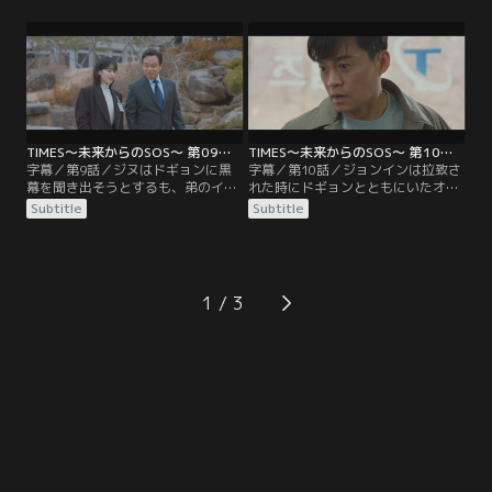
が変化したことを伝えようとジヌに
いた。絶体絶命のジョンインだった
電話をするが一向につながらず、ジ
が、同時進行で過去に変化が起き、
ヌの留守番電話にメッセージを残
再び目を開けると自宅の部屋にい
す。そして、チェ秘書官との約束場
た。ボードに書かれた犯人の名前が
所である廃墟に到着したジョンイン
変わっていることに気が付いたジョ
の前にドギョンが現れる。
ンインは慌ててジヌに電話を掛け
る。
TIMES～未来からのSOS～ 第09話／字幕
TIMES～未来からのSOS～ 第10話／字幕
字幕／第9話／ジヌはドギョンに黒
字幕／第10話／ジョンインは拉致さ
幕を聞き出そうとするも、弟のイ・
れた時にドギョンとともにいたオ・
グヌを殺したのがギテだと聞かされ
ジョンシク刑事に揺さぶりをかけ、
Subtitle
Subtitle
る。真相を確かめるべくギテの事務
動向をうかがう。ジヌは弟の事件と
所を訪ねると、自殺当日のグヌとの
同じ日に起きた別の事件を調べるう
やり取りを明かされる。この話を聞
ちに不審な点を見つける。ジョンイ
いたジヌは、ジョンインに黒幕の正
ンから黒幕の正体を聞いたジヌは、
体を突き止めるまで協力すると告げ
ドギョンと面会して説得するはずだ
1
る。DBSの記者にもどったジョンイ
ったが、ドギョンの死を食い止める
ンは上司のカン・シンウクに狙撃事
ことはできなかった。
件の情報を聞き…。