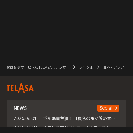
動画配信サービスのTELASA（テラサ）
ジャンル
海外・アジアドラ
NEWS
See all
2026.08.01
浮所飛貴主演！ 【夏色の風が僕の家にやってきた】 本日よりテラサで独占配信スタート！
2026.07.18
『夏色の雲が恋と嵐をまきおこす』スペシャルメイキング 【Part1】2026年７月18日（土）23時30分～配信スタート！話題のシーンの裏側を大公開！豪華キャスト大集合！ 『武宮家 真夏の家族会議』開催！