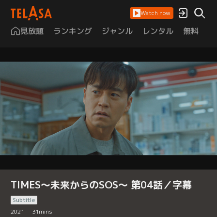
Watch now
見放題
ランキング
ジャンル
レンタル
無料
は
TIMES～未来からのSOS～ 第04話／字幕
Subtitle
2021
31
mins