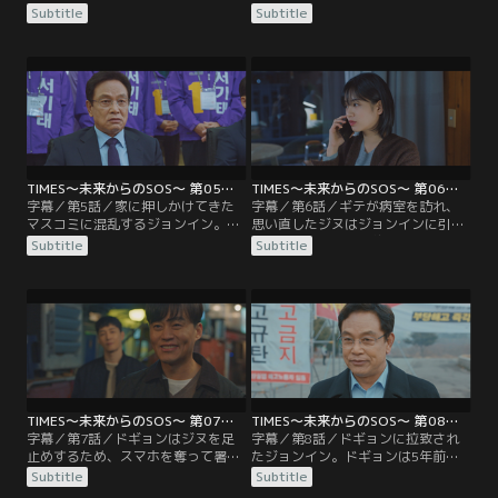
うからギテの声が。怪しい男に騙さ
んでいると聞かされたジヌはショッ
Subtitle
Subtitle
れかけたと憤慨したジョンインが警
クを受ける。ジョンインはジヌが死
察に行くと、ジヌは5年前に亡くな
亡する事故の日時を教える代わり
っており、タイムズは現在のデイリ
に、ジヌに父親を助けてほしいと頼
ーサーチだったことが判明する。
む。非現実的な話だと疑いながらも
2015年と2020年が同じ時間軸で進
狙撃の阻止に力を貸すことにしたジ
んでいることを知ったジョンイン
ヌ。そして事件当日、2020年ではギ
は、自分が未来にいることを証明す
テの追悼式が開かれ…。
るため…。
TIMES～未来からのSOS～ 第05話／字幕
TIMES～未来からのSOS～ 第06話／字幕
字幕／第5話／家に押しかけてきた
字幕／第6話／ギテが病室を訪れ、
マスコミに混乱するジョンイン。部
思い直したジヌはジョンインに引き
屋に戻ってボードを見ると、新たな
続き協力することを約束する。ジョ
Subtitle
Subtitle
事件が起こっていたことが判明。父
ンインから父親の尾行を指示された
ギテが飲酒運転でひき逃げを起こ
ジヌは、さっそくギテの尾行を開始
し、被害者の父親に刺殺されたとい
する。そんな中、ひき逃げ事件の被
うのだ。ジョンインからの電話で状
害者であるチョ・ユジンがジヌの目
況の変化を知ったジヌだったが、こ
の前でひかれてしまう。すぐさま救
れ以上の協力は戸惑っていた。ジヌ
急車を呼んだものの彼女は命を落と
の決心を待つ間、ジョンインは…。
してしまった。
TIMES～未来からのSOS～ 第07話／字幕
TIMES～未来からのSOS～ 第08話／字幕
字幕／第7話／ドギョンはジヌを足
字幕／第8話／ドギョンに拉致され
止めするため、スマホを奪って署に
たジョンイン。ドギョンは5年前に
拘束する。その頃、チェ秘書官の所
2020年のジョンインと電話でつなが
Subtitle
Subtitle
に向かうジョンインは、新たに過去
っていることをジヌから聞かされて