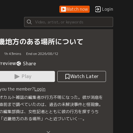
Watch now
Login
畿地方のある場所について
1
h
43
mins
End on 2026/08/12
Preview
Share
Play
Watch Later
 you the member?
Login
オカルト雑誌の編集者が行方不明になった。彼が消息を
直前まで調べていたのは、過去の未解決事件と怪現象。
の編集部員は、女性記者とともに彼の行方を探すうち
「近畿地方のある場所」へと近づいていく…。