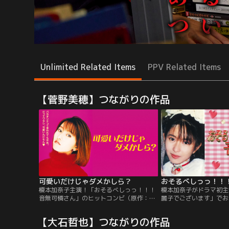
Unlimited Related Items
PPV Related Items
【菅野美穂】つながりの作品
可愛いだけじゃダメかしら？
おそるべしっっ！！
榎本加奈子主演！「おそるべしっっ！！！
榎本加奈子がドラマ初主
音無可憐さん」のヒットコンビ（原作：鈴
麗子でございます」でお
木由美子＆脚本：岡田惠和）が贈る、“イケ
子。脚本は「イグアナの
イケ”痛快ラブ・コメディ！イケイケ・ファ
メーカー岡田惠和。史上
【大石哲也】つながりの作品
ッションに身を包み、見かけは自由奔放で
音無可憐（榎本加奈子）