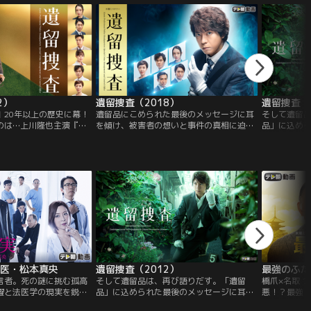
の顔合わせでドラマ化。
護、愛人との同居、嫁姑問題を痛快に乗り
越える！！
2）
遺留捜査（2018）
遺留捜査（
』20年以上の歴史に幕！
遺留品にこめられた最後のメッセージに耳
そして遺留
のは…上川隆也主演『遺
を傾け、被害者の想いと事件の真相に迫る
品」に込め
き風変わり刑事・糸村聡
刑事・糸村聡（上川隆也）--。そんな愛す
傾け、被害
京都で躍動する！！≪これ
べき“風変わり刑事”が再び京都で躍動！
迫る刑事・
ジ≫
月島中央署
の中、月島
合うのか！
察医・松本真央
遺留捜査（2012）
最強のふた
言者。死の謎に挑む孤高
そして遺留品は、再び語りだす。「遺留
橋爪×名取 
躍と法医学の現実を鋭く
品」に込められた最後のメッセージに耳を
悪！？最強
ー！監察医務をテーマ
傾け、被害者の本当の想いと事件の真相に
サン班長が