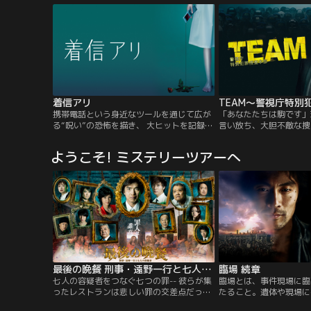
派手好きなゆうこ（榎本加奈子）には、女
田義徳）が大好き。行き
友達がほとんどいなく、なかでも同じ短大
ストーカー紛いの追っか
のせつこ（山口紗弥加）の自分と同じイケ
くうちに、軍司の心を引
イケスタイルが気に入らない。ところが偶
が…。
然コンビニですっぴんにジャージ姿という
格好で鉢合わせしてから「私たちって、同
類？」と打ち解けあっていく。ある日、福
引きでサイパン旅行が当選！意気揚々と出
かけた二人だったが…。
着信アリ
TEAM～警視庁特別
携帯電話という身近なツールを通じて広が
「あなたたちは駒です」
る“呪い”の恐怖を描き、 大ヒットを記録し
言い放ち、大胆不敵な捜
た『着信アリ』。「金曜ナイトドラマ」版
怜悧な管理官・佐久。た
『着信アリ』では、 社会現象を巻き起こし
佐久と刑事たち…しかし
ようこそ! ミステリーツアーへ
たこの作品に続き、新たな呪いの恐怖を描
ただ一つの目的は”事件
きます。物語は、さらにミステリー色を強
思いを抱える熱い刑事た
め、1話完結形式で進行。巷でささやかれ
官・佐久が正義の名のも
る都市伝説や女子校で語り継がれる恐怖の
る！
伝説などを絡めつつ、“死の着信”の謎が少
しずつ解明されていきます。しかし、1つ
の話が終わる頃には、また新たな謎が…。
呪いの伝播のカタチも変容を遂げ、映画や
小説とはまったく違った結末へと進んでい
きます。サスペンスや恐怖ばかりでなく、
最後の晩餐 刑事・遠野一行と七人の容疑者
臨場 続章
ユーモアあふれる場面も取り入れた新感覚
のホラードラマ。進化した『着信アリ』の
七人の容疑者をつなぐ七つの罪-- 彼らが集
臨場とは、事件現場に臨
世界を、どうぞお楽しみください。
ったレストランは悲しい罪の交差点だった-
たること。遺体や現場に
- 開店初日のイタリアンレストランで起こ
ら、事件の見立てを読む