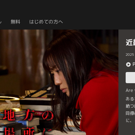
ル
無料
はじめての方へ
近
2025
Are
ある
絶つ
同僚
に、