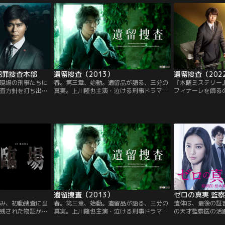
過ぎたぶりっこや
かりを愛するようになる。そしてある日、
田真治と菅野美穂
けを繰り返してい
「あの子はガラパゴスのイグアナなのよ」
き寄せていく
と叫ぶゆりこの声を偶然聞いてしまったリ
カは鏡に映った自分の姿もイグアナに見え
るようになってしまう…。
犯罪捜査本部
遺留捜査（2013）
遺留捜査（202
現場の刑事たちに
春。第三章、始動。遺留品が語る、三分の
『木曜ミステリー
査方針を打ち出す
真実。上川隆也主演・泣ける刑事ドラマ
フィナーレを飾る
びたび、衝突する
『遺留捜査』、待望の第3シリーズに突
留捜査』 愛すべ
、彼らに共通する
入！「遺留品」に込められた最後のメッセ
が、2022年夏、
解決”。バラバラの
ージに耳を傾け、被害者の本当の想いと事
が最後のメッセー
ちと冷徹な管理
件の真相に迫る刑事・糸村聡--あの風変り
とに今ひとつにな
刑事が帰ってきた！！
遺留捜査（2013）
ゼロの真実 監
み、初動捜査に当
春。第三章、始動。遺留品が語る、三分の
遺体は、最後の証
残された物証か
真実。上川隆也主演・泣ける刑事ドラマ
の天才監察医の活
検視官・倉石義男
『遺留捜査』、待望の第3シリーズに突
描く医療ミステリ