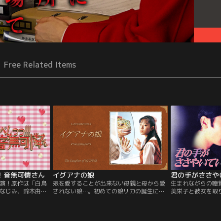
Free Related Items
！音無可憐さん
イグアナの娘
君の手がささや
演！原作は「白鳥
娘を愛することが出来ない母親と母から愛
生まれながらの聴
なじみ、鈴木由美
されない娘…。初めての娘リカの誕生に喜
美栄子と彼女を取
娘」などのヒット
ぶ正則だが、妻・ゆりこは沈んでいた。ゆ
えた心の交流を描
最強のぶりっこ・
りこの目にはリカがイグアナにしか見えな
子のコミック「君
は、武田軍司（岡
いのだ。やがて妹のまみが生まれ、まみば
る」。その感動の