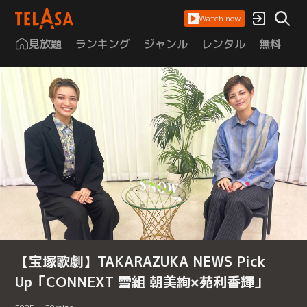
Watch now
見放題
ランキング
ジャンル
レンタル
無料
は
【宝塚歌劇】TAKARAZUKA NEWS Pick
Up「CONNEXT 雪組 朝美絢×苑利香輝」