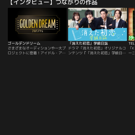
【インタビュー】つながりの作品
ゴールデンドリーム
「消えた初恋」学級日誌
さまざまなオーディションや一大プ
ドラマ「消えた初恋」オリジナルコ
「K
ロジェクトに密着！アイドル・アー
ンテンツ『「消えた初恋」学級日
ー
ティスト・俳優・声優・タレント・
誌』は、11月6日（土）ドラマ放送
俳優
アスリートなど色々なジャンルで次
終了後から配信スタート！道枝駿佑
開催
世代スターが生まれる瞬間を追いか
＆目黒蓮の貴重なインタビューや福
LI
ける！続々と立ち上がる新プロジェ
本莉子、鈴木仁による撮影の裏側紹
Kr
クトにも注目！夢を叶えるために奮
介、メイキング映像などここでしか
の
闘する人々の熱い姿をお届けしま
見られないオリジナル企画が満載！
さ
す。
も