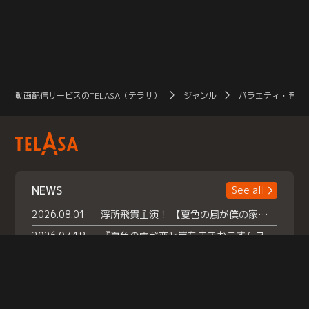
動画配信サービスのTELASA（テラサ）
ジャンル
バラエティ・音楽
NEWS
See all
2026.08.01
浮所飛貴主演！ 【夏色の風が僕の家にやってきた】 本日よりテラサで独占配信スタート！
2026.07.18
『夏色の雲が恋と嵐をまきおこす』スペシャルメイキング 【Part1】2026年７月18日（土）23時30分～配信スタート！話題のシーンの裏側を大公開！豪華キャスト大集合！ 『武宮家 真夏の家族会議』開催！
2026.07.15
救命医・遥（今田）の《心揺さぶる過去》や、 麻酔科医・権野（船越英一郎）の《謎多きプライベート》など… 《知られざるエピソード》を独占配信！