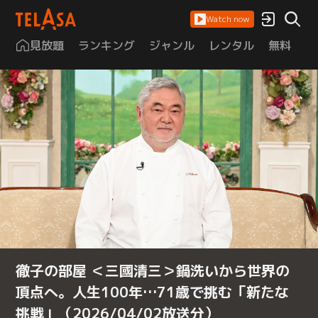
Watch now
見放題
ランキング
ジャンル
レンタル
無料
は
徹子の部屋 ＜三國清三＞鍋洗いから世界の
頂点へ。人生100年…71歳で挑む「新たな
挑戦」（2026/04/02放送分）