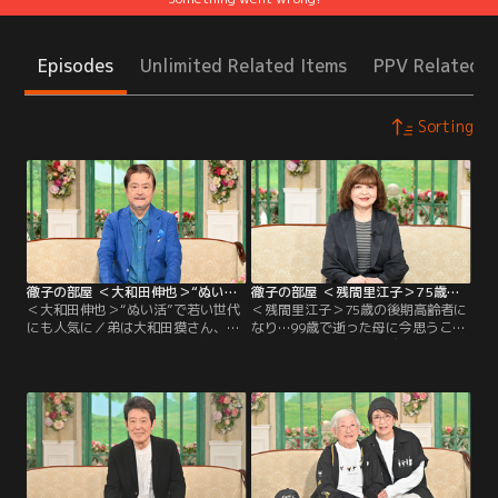
Episodes
Unlimited Related Items
PPV Related I
Sorting
徹子の部屋 ＜大和田伸也＞“ぬい活”で若い世代にも人気に（2025/08/20放送分）
徹子の部屋 ＜残間里江子＞75歳の後期高齢者になり…99歳で逝った母に今思うこと（2025/08/19放送分）
＜大和田伸也＞“ぬい活”で若い世代
＜残間里江子＞75歳の後期高齢者に
にも人気に／弟は大和田獏さん、妻
なり…99歳で逝った母に今思うこと
は五大路子さんという芸能一家の大
／イベントや出版プロデューサーと
和田伸也さん。シリアスな役柄も多
して活躍する残間里江子さん。75歳
いが、今あることで小さな子どもに
で数多くの病院に通っているそうだ
も人気だという。それは、“ぬい
が、今ではうまく病気と付き合って
活”。実は大和田さん、ぬいぐるみ
いるという。そんな残間さんには10
が大好きで自宅には数えきれないほ
年前に99歳で逝った母親がいた。
どのぬいぐるみをコレクション。