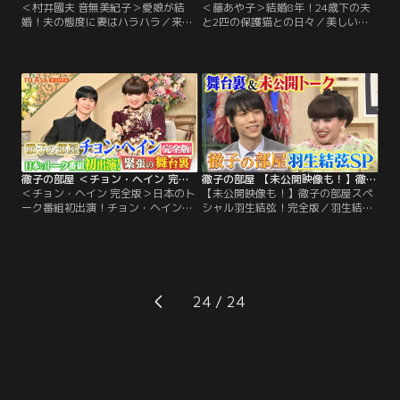
＜村井國夫 音無美紀子＞愛娘が結
＜藤あや子＞結婚8年！24歳下の夫
婚！夫の態度に妻はハラハラ／来年
と2匹の保護猫との日々／美しいド
結婚50年を迎える村井國夫さん音無
レス姿で登場した今日のゲストは、
美紀子さん夫妻が登場。今年2月愛
美人演歌歌手の藤あや子さん。現在
娘・村井麻友美さんが結婚し家を離
64歳。2017年に再婚した夫とは今
れていった。花嫁の父の役は何度も
年結婚8年に。実は結婚記念日は親
演じた村井さんだったが、娘の夫か
友の坂本冬美さんの誕生日！？夫と
ら結婚の挨拶をされた時は、音無さ
6年前に引き取った2匹の保護猫と賑
んがハラハラするような態度にな
やかな日々を過ごす藤さんの自宅に
り…その時の様子を、麻友美さんが
は、飼い主のいない猫が餌を食べに
VTRで明かす。
来るようになった。
徹子の部屋 ＜チョン・ヘイン 完全版＞日本のトーク番組初出演！チョン・ヘインが「徹子の部屋」に！
徹子の部屋 【未公開映像も！】徹子の部屋スペシャル羽生結弦！完全版
＜チョン・ヘイン 完全版＞日本のト
【未公開映像も！】徹子の部屋スペ
ーク番組初出演！チョン・ヘインが
シャル羽生結弦！完全版／羽生結弦
「徹子の部屋」に！／韓国で絶大な
「徹子の部屋」未公開映像を豪華大
人気を誇る俳優チョン・ヘインさん
放出！フィギュアスケートへの熱き
が徹子の部屋に！なんと日本のトー
思いや衣装の秘密を明かす。収録前
ク番組は初めての出演。「緊張して
後の貴重オフショット映像も！
あまり眠れなかった」というトップ
スターの舞台裏を特別に完全密着！
24
素敵な笑顔から真剣な表情まで、こ
こでしか見られない貴重なシーンを
お届けします。