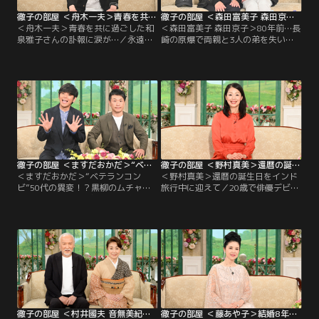
徹子の部屋 ＜舟木一夫＞青春を共に過ごした和泉雅子さんの訃報に涙が…（2025/08/18放送分）
徹子の部屋 ＜森田富美子 森田京子＞80年前…長崎の原爆で両親と3人の弟を失い（2025/08/15放送分）
＜舟木一夫＞青春を共に過ごした和
＜森田富美子 森田京子＞80年前…長
泉雅子さんの訃報に涙が…／永遠
崎の原爆で両親と3人の弟を失い／
の“青春スター”歌手の舟木一夫さ
今年は終戦から80年の節目の年。戦
ん。いまも精力的にコンサートで全
争の記憶が風化していく中、平和の
国を駆け巡り、昨年12月の誕生日も
大切さを語り継ごうとしている森田
ステージに立っていた。ファンの前
富美子さん96歳。今日は娘の京子さ
で歌うたびに思うのは3年前に75歳
んと共に「徹子の部屋」に。富美子
で逝った盟友の西郷輝彦さんのこ
さんは16歳の時、長崎の原爆で両親
と。西郷さんは子育ての悩みや、歌
と3人の弟を失った。
えない悔しさを打ち明けてくれた。
徹子の部屋 ＜ますだおかだ＞“ベテランコンビ”50代の異変！？黒柳のムチャぶりに…（2025/08/14放送分）
徹子の部屋 ＜野村真美＞還暦の誕生日をインド旅行中に迎えて（2025/08/13放送分）
＜ますだおかだ＞“ベテランコン
＜野村真美＞還暦の誕生日をインド
ビ”50代の異変！？黒柳のムチャぶ
旅行中に迎えて／20歳で俳優デビュ
りに…／漫才コンビ・ますだおかだ
ーし、昨年還暦を迎えた野村真美さ
が11年ぶりに登場！早速、黒柳から
んが今日のお客様。還暦の誕生日当
モノマネを要求される増田さん、そ
日はインド旅行中に迎えたそうで、
して声が大きいと文句を言われる岡
滞在中は友人たちとボランティア活
田さん。そんな2人も50代になり体
動や観光をして過ごしたという。世
調に変化が…増田さんは頭髪に異変
界旅行が趣味の野村さんにインドの
が！？岡田さんは五十肩になりあの
魅力についても伺う。
ギャグが！？なんと岡田さん、50代
で人生が激変していた。
徹子の部屋 ＜村井國夫 音無美紀子＞愛娘が結婚！夫の態度に妻はハラハラ（2025/08/12放送分）
徹子の部屋 ＜藤あや子＞結婚8年！24歳下の夫と2匹の保護猫との日々（2025/08/11放送分）