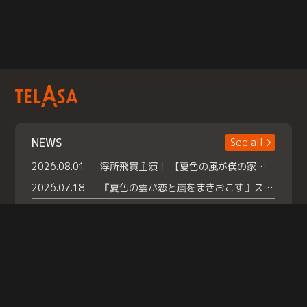
NEWS
See all
2026.08.01
浮所飛貴主演！ 【夏色の風が僕の家にやってきた】 本日よりテラサで独占配信スタート！
2026.07.18
『夏色の雲が恋と嵐をまきおこす』スペシャルメイキング 【Part1】2026年７月18日（土）23時30分～配信スタート！話題のシーンの裏側を大公開！豪華キャスト大集合！ 『武宮家 真夏の家族会議』開催！
2026.07.15
救命医・遥（今田）の《心揺さぶる過去》や、 麻酔科医・権野（船越英一郎）の《謎多きプライベート》など… 《知られざるエピソード》を独占配信！