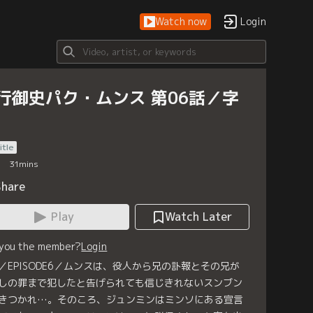
Watch now
Login
行御史パク・ムンス 第06話／字
itle
31
mins
Share
Play
Watch Later
 you the member?
Login
／EPISODE6／ムンスは、役人から兄の訃報とその兄が
しの罪まで犯したと告げられても信じきれないスンブン
きつかれ…。そのころ、ジュンミンはミンソにある宣言