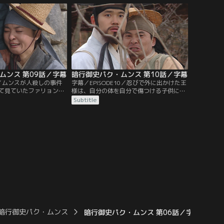
ソと再会。ミンソの家を
集団に襲われ…。一方、火事で身寄りをな
ニにそっくりなスギョン
くしたファリョンは、ヨニの家に世話にな
。
ることになり…。
ムンス 第09話／字幕
暗行御史パク・ムンス 第10話／字幕
E9／ムンスが人殺しの事件
字幕／EPISODE10／忍びで外に出かけた王
て見ていたファリョン
様は、自分の体を自分で傷つける子供に遭
スにある思いを抱き始め
遇し現実を知り…。また、ムンスと宿に立
Subtitle
てきたインジャにある提
ち寄るチルボクは、外から覗き見をしてい
な中、次の任務地へと向
る女性の目線が気になり振り向く。逃げる
とチルボクは、布団に包
ように去ったその女性が気になりついてい
、捨てられたのだと悟る
くチルボクは、行く先で目にしたある光景
に驚いて…。
暗行御史パク・ムンス
暗行御史パク・ムンス 第06話／字幕