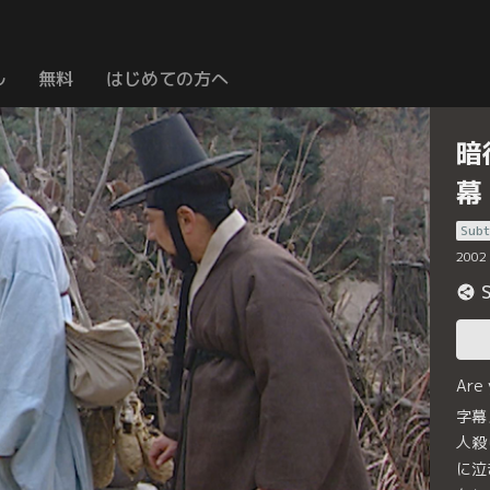
ル
無料
はじめての方へ
暗
幕
Subt
2002
Are
字幕
人殺
に泣