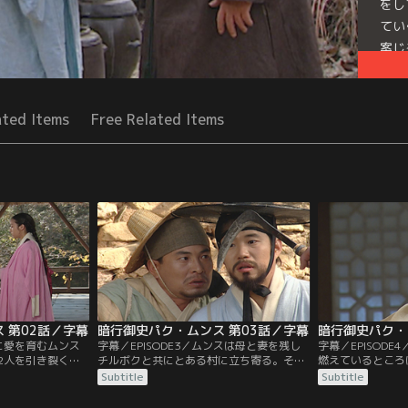
をし
てい
案じ
Seri
ated Items
Free Related Items
 第02話／字幕
暗行御史パク・ムンス 第03話／字幕
暗行御史パク・
調に愛を育むムンス
字幕／EPISODE3／ムンスは母と妻を残し
字幕／EPISOD
2人を引き裂く出
チルボクと共にとある村に立ち寄る。そこ
燃えているところ
所を離れることに
で母と娘の悲鳴を聞いたムンスとチルボク
ボク。慌てて助け
Subtitle
Subtitle
ある約束をする。
が隠れて様子を見ていると、ムンスの後ろ
その場に居合わせ
ンとミンソと義兄
からカマを持った男が現れ…。また、王命
衣を着せられる。