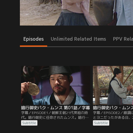
Episodes
Unlimited Related Items
PPV Rel
暗行御史パク・ムンス 第01話／字幕
暗行御史パク・ムンス
字幕／EPISODE1／朝鮮王朝21代英祖の時
字幕／EPISODE2／順
代。暗行御史に任命されたムンス。暗行に
とヨニだったがある日、
出かける日、幼なじみのジュンミンに再会
来事が…。住んでいた場
Subtitle
Subtitle
する。幼かった頃、ジュンミンとミンソと
なったムンスは、ヨニに
常に一緒だったムンス。懐かしき日々を思
またそんな中、ジュンミ