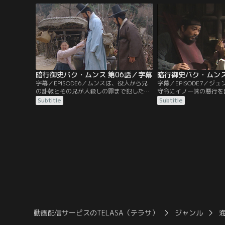
い出していたムンスは、ひょんなことで出
弟の契りを交わすムンス
会ったヨニという少女に恋をしていたこと
はおじに連れられ予期せ
を思い出し…。
ることに。
暗行御史パク・ムンス 第06話／字幕
暗行御史パク・ムンス
字幕／EPISODE6／ムンスは、役人から兄
字幕／EPISODE7／ジ
の訃報とその兄が人殺しの罪まで犯したと
守令にイノ一味の悪行を
告げられても信じきれないスンブンに泣き
が、逆にお縄になってし
Subtitle
Subtitle
つかれ…。そのころ、ジュンミンはミンソ
は、懐にしまっていた麝
にある宣言をしていた。一方、ファリョン
の根、さらに麝香の香り
はヨニに説得されるも家を出ていく。ま
り出すと、ある異変に気
た、ムンスの行動を怪しむジュンミンは父
探り始める。また、ファ
の身を案じるが…。
荷物を盗み出すのだが…
動画配信サービスのTELASA（テラサ）
ジャンル