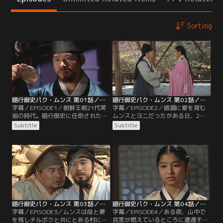
Sorting
暗行御史パク・ムンス 第01話／字幕
暗行御史パク・ムンス 第02話／字幕
字幕／EPISODE1／朝鮮王朝21代英
字幕／EPISODE2／順調に愛を育む
祖の時代。暗行御史に任命されたム
ムンスとヨニだったがある日、2人
ンス。暗行に出かける日、幼なじみ
を引き裂く出来事が…。住んでいた
Subtitle
Subtitle
のジュンミンに再会する。幼かった
場所を離れることになったムンス
頃、ジュンミンとミンソと常に一緒
は、ヨニにある約束をする。またそ
だったムンス。懐かしき日々を思い
んな中、ジュンミンとミンソと義兄
出していたムンスは、ひょんなこと
弟の契りを交わすムンス。1年後、
で出会ったヨニという少女に恋をし
ムンスはおじに連れられ予期せぬあ
ていたことを思い出し…。
る場所を訪れることに。
暗行御史パク・ムンス 第03話／字幕
暗行御史パク・ムンス 第04話／字幕
字幕／EPISODE3／ムンスは母と妻
字幕／EPISODE4／ある夜、山中で
を残しチルボクと共にとある村に立
民家が燃えているところに遭遇する