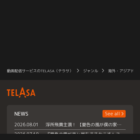
動画配信サービスのTELASA（テラサ）
ジャンル
海外・アジアドラ
NEWS
See all
2026.08.01
浮所飛貴主演！ 【夏色の風が僕の家にやってきた】 本日よりテラサで独占配信スタート！
2026.07.18
『夏色の雲が恋と嵐をまきおこす』スペシャルメイキング 【Part1】2026年７月18日（土）23時30分～配信スタート！話題のシーンの裏側を大公開！豪華キャスト大集合！ 『武宮家 真夏の家族会議』開催！