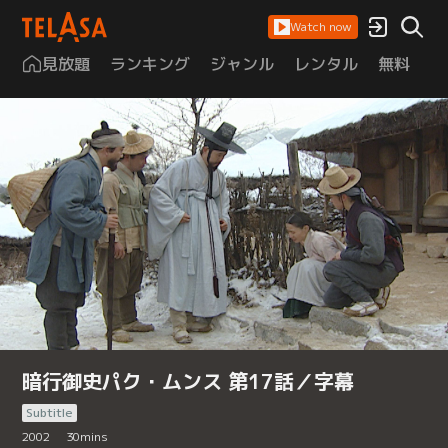
Watch now
見放題
ランキング
ジャンル
レンタル
無料
は
暗行御史パク・ムンス 第17話／字幕
Subtitle
2002
30
mins