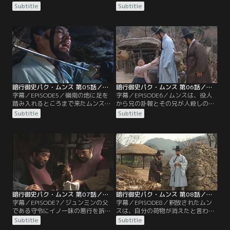
ち寄る。そこで母と娘の悲鳴を聞い
ムンスとチルボク。慌てて助けに入
Subtitle
Subtitle
たムンスとチルボクが隠れて様子を
るムンスだったが、その場に居合わ
見ていると、ムンスの後ろからカマ
せた少女から人殺しの濡れ衣を着せ
を持った男が現れ…。また、王命を
られる。役所に連れていかれたムン
承ったというイッキョムがムンスを
スは、偶然ミンソと再会。ミンソの
訪ねて来ると、ムンスはイッキョム
家を訪ねたムンスはヨニにそっくり
と共にあることを始める。
なスギョンという娘に会い…。
暗行御史パク・ムンス 第05話／字幕
暗行御史パク・ムンス 第06話／字幕
字幕／EPISODE5／嶺南の地に足を
字幕／EPISODE6／ムンスは、役人
踏み入れるところまで来たムンスと
から兄の訃報とその兄が人殺しの罪
チルボク。そんなムンスが気にかか
まで犯したと告げられても信じきれ
Subtitle
Subtitle
っている、火事の現場で拾った麝香
ないスンブンに泣きつかれ…。その
の香りがする匂い袋についてチルボ
ころ、ジュンミンはミンソにある宣
クと話していると、突然見知らぬ集
言をしていた。一方、ファリョンは
団に襲われ…。一方、火事で身寄り
ヨニに説得されるも家を出ていく。
をなくしたファリョンは、ヨニの家
また、ムンスの行動を怪しむジュン
に世話になることになり…。
ミンは父の身を案じるが…。
暗行御史パク・ムンス 第07話／字幕
暗行御史パク・ムンス 第08話／字幕
字幕／EPISODE7／ジュンミンの父
字幕／EPISODE8／釈放されたムン
である守令にイノ一味の悪行を訴え
スは、自分の荷物が消えたと言われ
たムンスだが、逆にお縄になってし
驚きのあまり腰を抜かしてしまう。
Subtitle
Subtitle
まう。獄中ムンスは、懐にしまって
数日後、ムンスのもとへファリョン