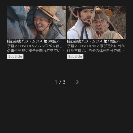
いた麝香の匂い袋と人参の根、さら
が現れ…。また、王命だとイッキョ
に麝香の香りがついた銀銭を取り出
ムから手紙を受け取ったムンス。そ
すと、ある異変に気づき事件の真相
んなムンスは馬を走らせある場所へ
を探り始める。また、ファリョンは
向かい…。一方、父のもとへ着いた
ムンスの荷物を盗み出すのだが…。
ジュンミンが目にしたものは…。
暗行御史パク・ムンス 第09話／字幕
暗行御史パク・ムンス 第10話／字幕
字幕／EPISODE9／ムンスが人殺し
字幕／EPISODE10／忍びで外に出か
の事件を裁く様子を隠れて見ていた
けた王様は、自分の体を自分で傷つ
ファリョンは…。一方、ムンスにあ
ける子供に遭遇し現実を知り…。ま
Subtitle
Subtitle
る思いを抱き始めたミンソは、訪ね
た、ムンスと宿に立ち寄るチルボク
てきたインジャにある提案をされ
は、外から覗き見をしている女性の
る。そんな中、次の任務地へと向か
目線が気になり振り向く。逃げるよ
う山中でムンスとチルボクは、布団
うに去ったその女性が気になりつい
に包まれた赤子を発見、捨てられた
ていくチルボクは、行く先で目にし
1
のだと悟ると…。
たある光景に驚いて…。