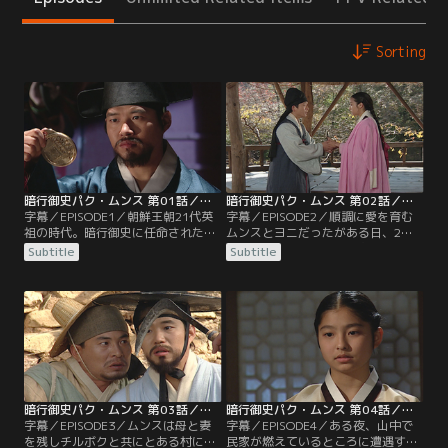
Sorting
暗行御史パク・ムンス 第01話／字幕
暗行御史パク・ムンス 第02話／字幕
字幕／EPISODE1／朝鮮王朝21代英
字幕／EPISODE2／順調に愛を育む
祖の時代。暗行御史に任命されたム
ムンスとヨニだったがある日、2人
ンス。暗行に出かける日、幼なじみ
を引き裂く出来事が…。住んでいた
Subtitle
Subtitle
のジュンミンに再会する。幼かった
場所を離れることになったムンス
頃、ジュンミンとミンソと常に一緒
は、ヨニにある約束をする。またそ
だったムンス。懐かしき日々を思い
んな中、ジュンミンとミンソと義兄
出していたムンスは、ひょんなこと
弟の契りを交わすムンス。1年後、
で出会ったヨニという少女に恋をし
ムンスはおじに連れられ予期せぬあ
ていたことを思い出し…。
る場所を訪れることに。
暗行御史パク・ムンス 第03話／字幕
暗行御史パク・ムンス 第04話／字幕
字幕／EPISODE3／ムンスは母と妻
字幕／EPISODE4／ある夜、山中で
を残しチルボクと共にとある村に立
民家が燃えているところに遭遇する