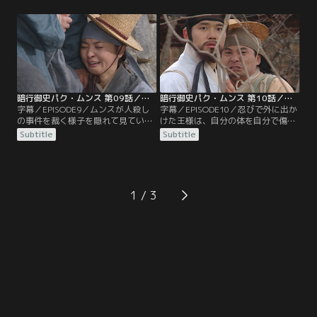
いた麝香の匂い袋と人参の根、さら
が現れ…。また、王命だとイッキョ
に麝香の香りがついた銀銭を取り出
ムから手紙を受け取ったムンス。そ
すと、ある異変に気づき事件の真相
んなムンスは馬を走らせある場所へ
を探り始める。また、ファリョンは
向かい…。一方、父のもとへ着いた
ムンスの荷物を盗み出すのだが…。
ジュンミンが目にしたものは…。
暗行御史パク・ムンス 第09話／字幕
暗行御史パク・ムンス 第10話／字幕
字幕／EPISODE9／ムンスが人殺し
字幕／EPISODE10／忍びで外に出か
の事件を裁く様子を隠れて見ていた
けた王様は、自分の体を自分で傷つ
ファリョンは…。一方、ムンスにあ
ける子供に遭遇し現実を知り…。ま
Subtitle
Subtitle
る思いを抱き始めたミンソは、訪ね
た、ムンスと宿に立ち寄るチルボク
てきたインジャにある提案をされ
は、外から覗き見をしている女性の
る。そんな中、次の任務地へと向か
目線が気になり振り向く。逃げるよ
う山中でムンスとチルボクは、布団
うに去ったその女性が気になりつい
に包まれた赤子を発見、捨てられた
ていくチルボクは、行く先で目にし
1
のだと悟ると…。
たある光景に驚いて…。