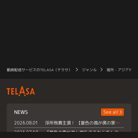
動画配信サービスのTELASA（テラサ）
ジャンル
海外・アジアドラ
NEWS
See all
2026.08.01
浮所飛貴主演！ 【夏色の風が僕の家にやってきた】 本日よりテラサで独占配信スタート！
2026.07.18
『夏色の雲が恋と嵐をまきおこす』スペシャルメイキング 【Part1】2026年７月18日（土）23時30分～配信スタート！話題のシーンの裏側を大公開！豪華キャスト大集合！ 『武宮家 真夏の家族会議』開催！