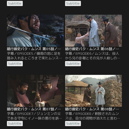
ち寄る。そこで母と娘の悲鳴を聞い
ムンスとチルボク。慌てて助けに入
Subtitle
Subtitle
たムンスとチルボクが隠れて様子を
るムンスだったが、その場に居合わ
見ていると、ムンスの後ろからカマ
せた少女から人殺しの濡れ衣を着せ
を持った男が現れ…。また、王命を
られる。役所に連れていかれたムン
承ったというイッキョムがムンスを
スは、偶然ミンソと再会。ミンソの
訪ねて来ると、ムンスはイッキョム
家を訪ねたムンスはヨニにそっくり
と共にあることを始める。
なスギョンという娘に会い…。
暗行御史パク・ムンス 第05話／字幕
暗行御史パク・ムンス 第06話／字幕
字幕／EPISODE5／嶺南の地に足を
字幕／EPISODE6／ムンスは、役人
踏み入れるところまで来たムンスと
から兄の訃報とその兄が人殺しの罪
チルボク。そんなムンスが気にかか
まで犯したと告げられても信じきれ
Subtitle
Subtitle
っている、火事の現場で拾った麝香
ないスンブンに泣きつかれ…。その
の香りがする匂い袋についてチルボ
ころ、ジュンミンはミンソにある宣
クと話していると、突然見知らぬ集
言をしていた。一方、ファリョンは
団に襲われ…。一方、火事で身寄り
ヨニに説得されるも家を出ていく。
をなくしたファリョンは、ヨニの家
また、ムンスの行動を怪しむジュン
に世話になることになり…。
ミンは父の身を案じるが…。
暗行御史パク・ムンス 第07話／字幕
暗行御史パク・ムンス 第08話／字幕
字幕／EPISODE7／ジュンミンの父
字幕／EPISODE8／釈放されたムン
である守令にイノ一味の悪行を訴え
スは、自分の荷物が消えたと言われ
たムンスだが、逆にお縄になってし
驚きのあまり腰を抜かしてしまう。
Subtitle
Subtitle
まう。獄中ムンスは、懐にしまって
数日後、ムンスのもとへファリョン