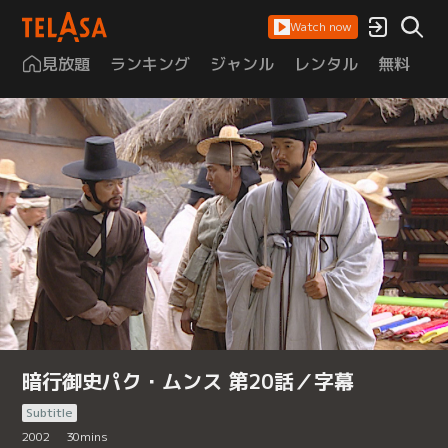
Watch now
見放題
ランキング
ジャンル
レンタル
無料
は
暗行御史パク・ムンス 第20話／字幕
Subtitle
2002
30
mins