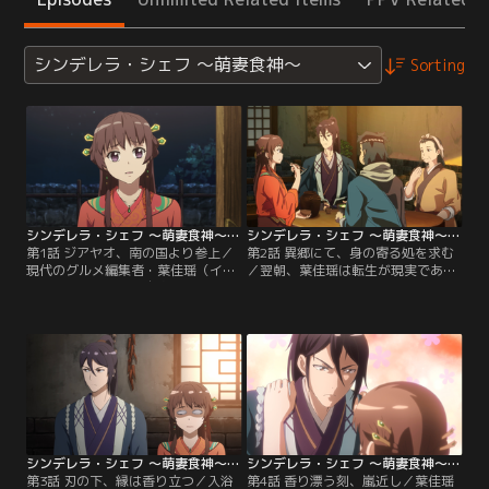
シンデレラ・シェフ ～萌妻食神～
Sorting
シンデレラ・シェフ ～萌妻食神～ 第01話
シンデレラ・シェフ ～萌妻食神～ 第02話
第1話 ジアヤオ、南の国より参上／
第2話 異郷にて、身の寄る処を求む
現代のグルメ編集者・葉佳瑶（イ
／翌朝、葉佳瑶は転生が現実である
エ・ジアヤオ）は、自宅で料理中に
ことを理解し、門番がいないことに
誤って毒にあたり、倒れてしまう。
気づき逃走を試みるが、崖から落ち
しかしなぜか、古い時代の花嫁・葉
かける。砦（とりで）の裏山でジア
瑾萱（イエ・ジンシュエン）の身体
ンおばさんと出会い、砦から逃れら
に転生した。そんな中、途中で山賊
れないことを悟る葉佳瑶。そこで、
にさらわれ、「黒風寨（こくふうさ
夏淳于に気に入られるため、屋敷で
い）」の三番目の頭領・夏淳于（シ
数々の料理を作ると、徐々に夏淳于
ア・シュンユー）の花嫁として連れ
は葉佳瑶への印象が変わり始める。
て行かれる。
シンデレラ・シェフ ～萌妻食神～ 第03話
シンデレラ・シェフ ～萌妻食神～ 第04話
第3話 刃の下、縁は香り立つ／入浴
第4話 香り漂う刻、嵐近し／葉佳瑶