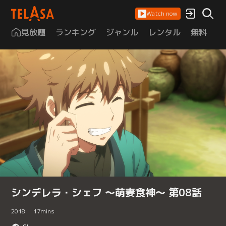
Watch now
見放題
ランキング
ジャンル
レンタル
無料
は
シンデレラ・シェフ ～萌妻食神～ 第08話
2018
17
mins