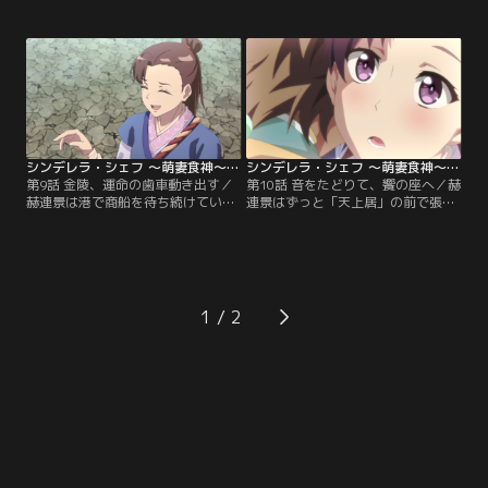
景は空腹を訴え、たまたま鳩を仕留
るうちに、近くの村で結婚式があ
め、2人で「乞食鳩（泥焼き鳩）」
り、料理人が足りないと知る。葉佳
を作ることに。料理が完成し、赫連
瑶は腕を振るい、旅費を稼ぐこと
景は葉佳瑶の腕前に感服。2人は楽
に。その後、2人は船で揚州（よう
しく食事をする。一方、夏淳于は真
しゅう）に到着。赫連景は桟橋で夏
相を追い求めるため、葉佳瑶の嫁ぎ
淳于に捕まるが、葉佳瑶は隠れたま
先である魏（ウェイ）家を訪ねる。
ま。葉佳瑶は、夏淳于が赫連景を家
に連れて帰るつもりだと知る。
シンデレラ・シェフ ～萌妻食神～ 第09話
シンデレラ・シェフ ～萌妻食神～ 第10話
第9話 金陵、運命の歯車動き出す／
第10話 音をたどりて、饗の座へ／赫
赫連景は港で商船を待ち続けていた
連景はずっと「天上居」の前で張り
が、葉佳瑶の姿はどこにもなかっ
込んでおり、葉佳瑶にまとわりつく
た。落ち込む赫連景の前に現れたの
が、彼女は呆れ顔。また、豆餅を売
は、金陵で有名なオネエ系男子・趙
るおじいさんから葉佳瑶の手がかり
啓軒（ジャオ・チーシュエン）。彼
を得た夏淳于は、「天上居」にやっ
は人懐っこく、赫連景を「天上居」
てくる。そこには赫連景の姿もあ
へ食事に連れて行く。一方、葉佳瑶
り、2人で食事をすることに。料理
1
も金陵に到着し、ちょうど「天上
が運ばれてくると、夏淳于はその盛
居」で厨房補佐の募集を見つける。
り付けと味に、強烈な印象を思い出
す。