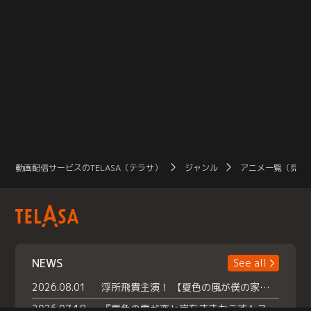
動画配信サービスのTELASA（テラサ）
ジャンル
アニメ一覧（見放
NEWS
See all
2026.08.01
浮所飛貴主演！ 【夏色の風が僕の家にやってきた】 本日よりテラサで独占配信スタート！
2026.07.18
『夏色の雲が恋と嵐をまきおこす』スペシャルメイキング 【Part1】2026年７月18日（土）23時30分～配信スタート！話題のシーンの裏側を大公開！豪華キャスト大集合！ 『武宮家 真夏の家族会議』開催！