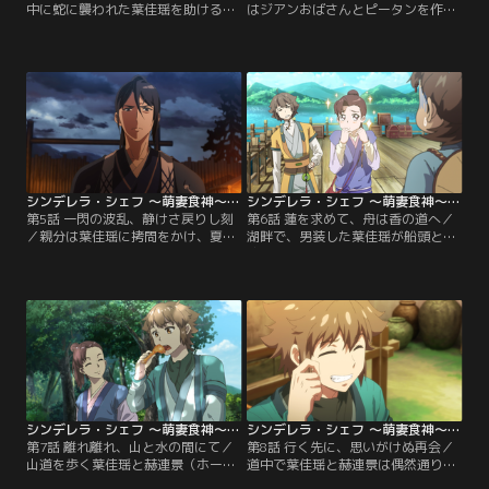
中に蛇に襲われた葉佳瑶を助けるた
はジアンおばさんとピータンを作り
め、夏淳于は毒を吸い取るのだが、
ながら、夏淳于の話をする。部屋を
自身が倒れてしまう。夏淳于を救う
掃除中に筆立てから密道の地図を見
ため、葉佳瑶は1人で薬草「ミゾカ
つけたことを思い出し、その様子を
クシ」を採りに山へ向かう。その途
夏淳于に見られてしまう。誤解が生
中、偶然にも砦の外に通じる道を発
じたまま言い争いとなり、思わず唇
見するものの、彼女は迷わず薬草を
が重なる。その後、夏淳于は山賊た
持ち帰る。翌日、看病を受けるふり
ちと官兵への対応策を相談し、「降
をして夏淳于に料理を頼むが、彼に
伏を装う」案を提案、自ら前線に出
料理の才能はない。
ることを申し出る。
シンデレラ・シェフ ～萌妻食神～ 第05話
シンデレラ・シェフ ～萌妻食神～ 第06話
第5話 一閃の波乱、静けさ戻りし刻
第6話 蓮を求めて、舟は香の道へ／
／親分は葉佳瑶に拷問をかけ、夏淳
湖畔で、男装した葉佳瑶が船頭と交
于の情報を引き出そうとするが、若
渉しているところに、赫連景（ホー
頭が止めに入る。軍営では、夏淳于
リエン・ジン）が現れ、先に船に乗
が仲間たちと激闘の中、新義の刺客
り込む。船頭は彼に従って出発。納
が突如裏切る。実は彼らは既に朝廷
得がいかない葉佳瑶は飛び乗り、結
に寝返っていた。葉佳瑶は地下牢か
局2人で同乗することに。葉佳瑶が
ら脱出したが、こっそり夏淳于が自
湖心島の「蓮子羹（れんしこう）」
分に無関心なふりをしていたのを聞
（ハスの実デザート）を求めて来た
き、傷つく。
ことを話すと、赫連景もその味に興
味を持つ。
シンデレラ・シェフ ～萌妻食神～ 第07話
シンデレラ・シェフ ～萌妻食神～ 第08話
第7話 離れ離れ、山と水の間にて／
第8話 行く先に、思いがけぬ再会／
山道を歩く葉佳瑶と赫連景（ホーリ
道中で葉佳瑶と赫連景は偶然通りか
エン・ジン）。粗末な服を着た赫連
かった馬車と合流。一緒に旅を続け