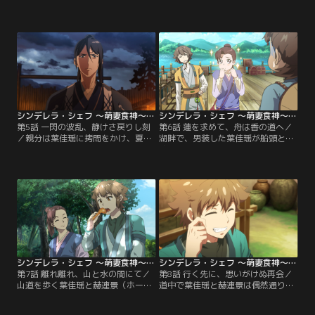
め、夏淳于は毒を吸い取るのだが、
ながら、夏淳于の話をする。部屋を
自身が倒れてしまう。夏淳于を救う
掃除中に筆立てから密道の地図を見
ため、葉佳瑶は1人で薬草「ミゾカ
つけたことを思い出し、その様子を
クシ」を採りに山へ向かう。その途
夏淳于に見られてしまう。誤解が生
中、偶然にも砦の外に通じる道を発
じたまま言い争いとなり、思わず唇
見するものの、彼女は迷わず薬草を
が重なる。その後、夏淳于は山賊た
持ち帰る。翌日、看病を受けるふり
ちと官兵への対応策を相談し、「降
をして夏淳于に料理を頼むが、彼に
伏を装う」案を提案、自ら前線に出
料理の才能はない。
ることを申し出る。
シンデレラ・シェフ ～萌妻食神～ 第05話
シンデレラ・シェフ ～萌妻食神～ 第06話
第5話 一閃の波乱、静けさ戻りし刻
第6話 蓮を求めて、舟は香の道へ／
／親分は葉佳瑶に拷問をかけ、夏淳
湖畔で、男装した葉佳瑶が船頭と交
于の情報を引き出そうとするが、若
渉しているところに、赫連景（ホー
頭が止めに入る。軍営では、夏淳于
リエン・ジン）が現れ、先に船に乗
が仲間たちと激闘の中、新義の刺客
り込む。船頭は彼に従って出発。納
が突如裏切る。実は彼らは既に朝廷
得がいかない葉佳瑶は飛び乗り、結
に寝返っていた。葉佳瑶は地下牢か
局2人で同乗することに。葉佳瑶が
ら脱出したが、こっそり夏淳于が自
湖心島の「蓮子羹（れんしこう）」
分に無関心なふりをしていたのを聞
（ハスの実デザート）を求めて来た
き、傷つく。
ことを話すと、赫連景もその味に興
味を持つ。
シンデレラ・シェフ ～萌妻食神～ 第07話
シンデレラ・シェフ ～萌妻食神～ 第08話
第7話 離れ離れ、山と水の間にて／
第8話 行く先に、思いがけぬ再会／
山道を歩く葉佳瑶と赫連景（ホーリ
道中で葉佳瑶と赫連景は偶然通りか
エン・ジン）。粗末な服を着た赫連
かった馬車と合流。一緒に旅を続け
景は空腹を訴え、たまたま鳩を仕留
るうちに、近くの村で結婚式があ