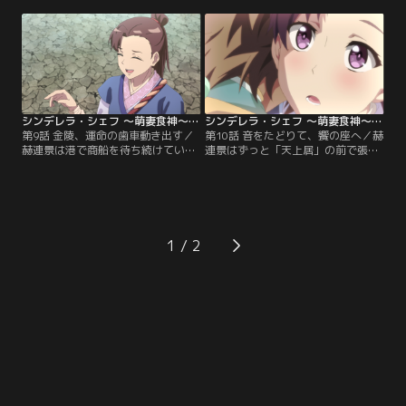
め、2人で「乞食鳩（泥焼き鳩）」
り、料理人が足りないと知る。葉佳
を作ることに。料理が完成し、赫連
瑶は腕を振るい、旅費を稼ぐこと
景は葉佳瑶の腕前に感服。2人は楽
に。その後、2人は船で揚州（よう
しく食事をする。一方、夏淳于は真
しゅう）に到着。赫連景は桟橋で夏
相を追い求めるため、葉佳瑶の嫁ぎ
淳于に捕まるが、葉佳瑶は隠れたま
先である魏（ウェイ）家を訪ねる。
ま。葉佳瑶は、夏淳于が赫連景を家
に連れて帰るつもりだと知る。
シンデレラ・シェフ ～萌妻食神～ 第09話
シンデレラ・シェフ ～萌妻食神～ 第10話
第9話 金陵、運命の歯車動き出す／
第10話 音をたどりて、饗の座へ／赫
赫連景は港で商船を待ち続けていた
連景はずっと「天上居」の前で張り
が、葉佳瑶の姿はどこにもなかっ
込んでおり、葉佳瑶にまとわりつく
た。落ち込む赫連景の前に現れたの
が、彼女は呆れ顔。また、豆餅を売
は、金陵で有名なオネエ系男子・趙
るおじいさんから葉佳瑶の手がかり
啓軒（ジャオ・チーシュエン）。彼
を得た夏淳于は、「天上居」にやっ
は人懐っこく、赫連景を「天上居」
てくる。そこには赫連景の姿もあ
へ食事に連れて行く。一方、葉佳瑶
り、2人で食事をすることに。料理
1
も金陵に到着し、ちょうど「天上
が運ばれてくると、夏淳于はその盛
居」で厨房補佐の募集を見つける。
り付けと味に、強烈な印象を思い出
す。