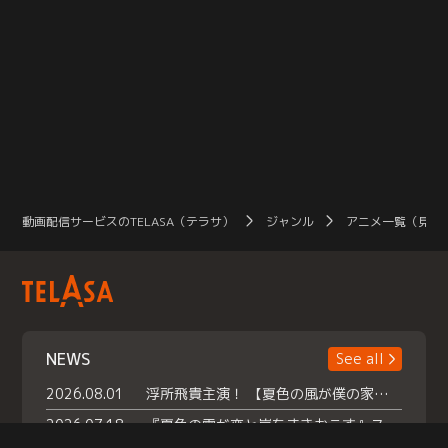
動画配信サービスのTELASA（テラサ）
ジャンル
アニメ一覧（見放
NEWS
See all
2026.08.01
浮所飛貴主演！ 【夏色の風が僕の家にやってきた】 本日よりテラサで独占配信スタート！
2026.07.18
『夏色の雲が恋と嵐をまきおこす』スペシャルメイキング 【Part1】2026年７月18日（土）23時30分～配信スタート！話題のシーンの裏側を大公開！豪華キャスト大集合！ 『武宮家 真夏の家族会議』開催！