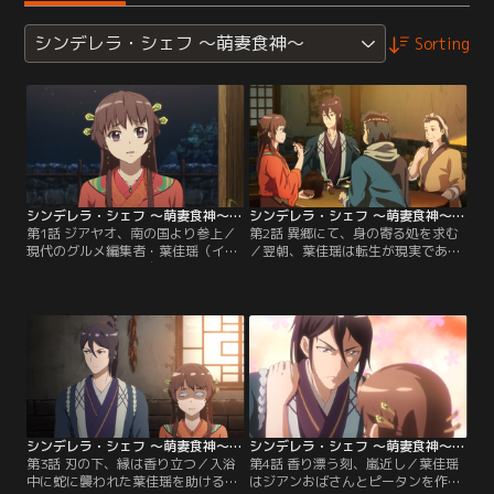
シンデレラ・シェフ ～萌妻食神～
Sorting
シンデレラ・シェフ ～萌妻食神～ 第01話
シンデレラ・シェフ ～萌妻食神～ 第02話
第1話 ジアヤオ、南の国より参上／
第2話 異郷にて、身の寄る処を求む
現代のグルメ編集者・葉佳瑶（イ
／翌朝、葉佳瑶は転生が現実である
エ・ジアヤオ）は、自宅で料理中に
ことを理解し、門番がいないことに
誤って毒にあたり、倒れてしまう。
気づき逃走を試みるが、崖から落ち
しかしなぜか、古い時代の花嫁・葉
かける。砦（とりで）の裏山でジア
瑾萱（イエ・ジンシュエン）の身体
ンおばさんと出会い、砦から逃れら
に転生した。そんな中、途中で山賊
れないことを悟る葉佳瑶。そこで、
にさらわれ、「黒風寨（こくふうさ
夏淳于に気に入られるため、屋敷で
い）」の三番目の頭領・夏淳于（シ
数々の料理を作ると、徐々に夏淳于
ア・シュンユー）の花嫁として連れ
は葉佳瑶への印象が変わり始める。
て行かれる。
シンデレラ・シェフ ～萌妻食神～ 第03話
シンデレラ・シェフ ～萌妻食神～ 第04話
第3話 刃の下、縁は香り立つ／入浴
第4話 香り漂う刻、嵐近し／葉佳瑶
中に蛇に襲われた葉佳瑶を助けるた
はジアンおばさんとピータンを作り