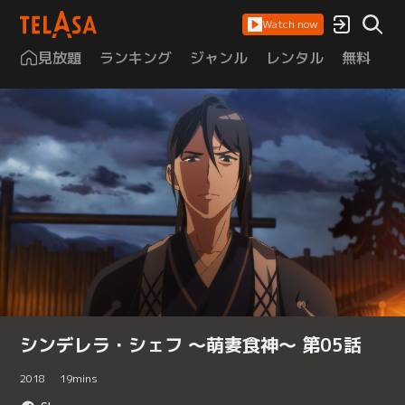
Watch now
見放題
ランキング
ジャンル
レンタル
無料
は
シンデレラ・シェフ ～萌妻食神～ 第05話
2018
19
mins