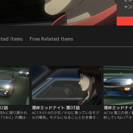
ャン
Seri
ated Items
Free Related Items
02話
湾岸ミッドナイト 第03話
湾岸ミッドナイ
／何かに取り憑かれ
ACT.3 GT-Rの少女／R32に乗っているモデ
ACT.4 第三の
S30Z」の噂は、
ルの零奈。モデルになることと引き換えに
校していないアキ
クバード」のオー
ひとりになってしまったと感じていた零奈
が訪ねてきた。出
いた。達也は、事
は、毎晩のように湾岸を走らせ、孤独を埋
が、嶋田もアキオ
のオーナー・朝倉晶
めようとしていた。そんなある日、180km
持ち惹きつけられ