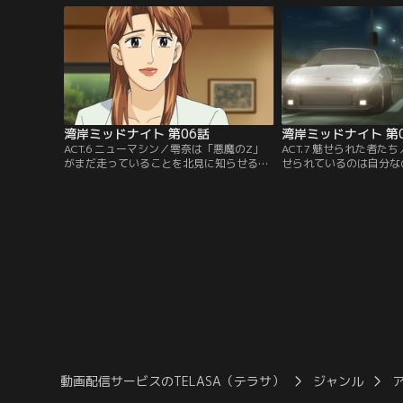
間の反対を押し切り修理を依頼する。そし
夫と一緒に走り続けた旧
て、再び走り出す「悪魔のZ」。【提供：
也は晶夫の妹・えりこに
バンダイチャンネル】
活した事を告げる。えり
なった兄の姿を重ね…。
チャンネル】
湾岸ミッドナイト 第06話
湾岸ミッドナイト 第
ACT.6 ニューマシン／零奈は「悪魔のZ」
ACT.7 魅せられた者た
がまだ走っていることを北見に知らせる。
せられているのは自分な
その走りを見た北見は「悪魔のZ」はこの
た達也は、北見が「悪魔
ままでは死んでしまうと言い放つのだが、
とを知り、北見に「ブラ
二度と「Z」のエンジンを組む気はないと
ューンを依頼する。北見
いう。その一方で、「Z」より速く走れる
ド」とは長い付き合いに
よう「テスタ」のチューンをしてほしいと
い、あえて「テスタ」よ
いうイシダの依頼を受けるのだった。【提
めにチューンした。【提
供：バンダイチャンネル】
ンネル】
動画配信サービスのTELASA（テラサ）
ジャンル