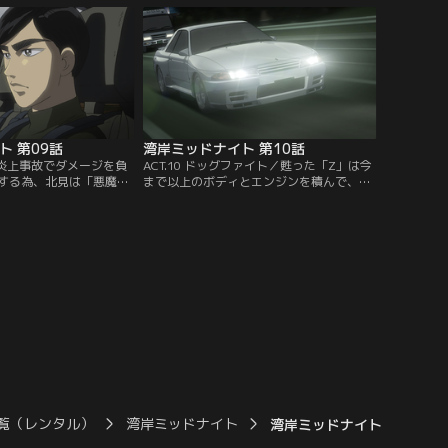
と湾岸を走る「Z」につ
ことを拒否しているような感覚を持ち始め
また「悪魔のZ」に魅了
ていたのだった。翌日、零奈の元へ「悪魔
る。【提供：バンダイチ
のZ」を作った人間がわかったと連絡が入
る。【提供：バンダイチャンネル】
ト 第09話
湾岸ミッドナイト 第10話
魔／炎上事故でダメージを負
ACT.10 ドッグファイト／甦った「Z」は今
する為、北見は「悪魔の
まで以上のボディとエンジンを積んで、ア
ークの天才・高木」にあ
キオとともに湾岸へ繰り出した。「Z」が
一ヶ月以内に330キロに
また走り出した事を知った平本は、自らが
上げるよう告げる。しか
作り上げた＜本物の竜＞・「32R」に乗り
ら離れていた高木は戸惑
最高速ステージを求めて走り出す。そし
ら聞いたアキオがやって
て、零奈の「32R」、達也の「ブラックバ
すると言い出す……。
ード」も「Z」を求めて走り出すのだっ
チャンネル】
た。【提供：バンダイチャンネル】
覧（レンタル）
湾岸ミッドナイト
湾岸ミッドナイト 第05話