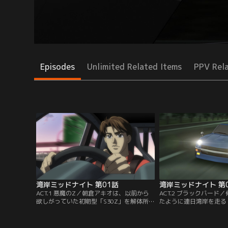
Episodes
Unlimited Related Items
PPV Rel
湾岸ミッドナイト 第01話
湾岸ミッドナイト 第
ACT.1 悪魔のZ／朝倉アキオは、以前から
ACT.2 ブラックバード
欲しがっていた初期型「S30Z」を解体所で
たように連日湾岸を走る「
みつける。「絶対にスクラップにしてく
湾岸の黒い怪鳥「ブラッ
れ」と持ち込まれた、何やらいわくありげ
ナー、島達也の元へも届
なこの車にすっかり魅せられたアキオは仲
故死した「S30Z」の元