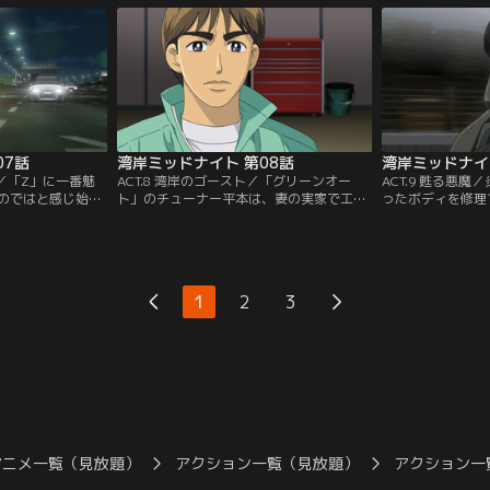
友だったのだ。達
／hオーバーで走っているR32を余裕で追い
メラマンのイシダ
「悪魔のZ」が復
抜いて行く1台の車と遭遇する。それが
いて話をし、彼も
こはアキオに亡く
「悪魔のZ」かもしれないと聞いた零奈
された一人だと知
【提供：バンダイ
は、再び湾岸へ。【提供：バンダイチャン
ャンネル】
ネル】
07話
湾岸ミッドナイト 第08話
湾岸ミッドナイ
ち／「Z」に一番魅
ACT.8 湾岸のゴースト／「グリーンオー
ACT.9 甦る悪
のではと感じ始め
ト」のチューナー平本は、妻の実家で工場
ったボディを修理
のZ」を組んだこ
を開くことを目標に高速バトルからは足を
Z」を「ボディワ
ックバード」のチ
洗っていたのだが、後輩の原田に誘われて
ずけた。そして、
は「ブラックバー
3年ぶりに湾岸へ行く。数日後、「グリー
耐えるボディを仕
なりそうだと言
ンオート」にイシダの「テスタ」に乗った
し、長い間現場か
りもパワーを控え
北見が現れる。「テスタ」に乗ってみろと
う。そこへ北見か
1
2
3
供：バンダイチャ
言われた平本は、昔の感覚を思い出してし
きて、自分で修理
まう。【提供：バンダイチャンネル】
【提供：バンダイ
アニメ一覧（見放題）
アクション一覧（見放題）
アクション一