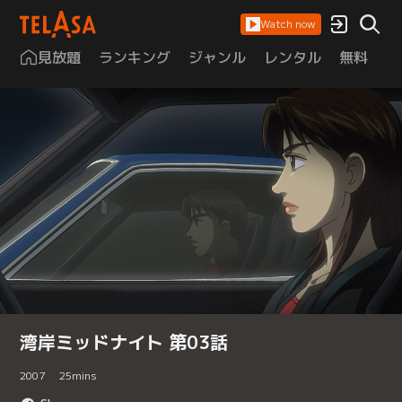
Watch now
見放題
ランキング
ジャンル
レンタル
無料
は
湾岸ミッドナイト 第03話
2007
25
mins