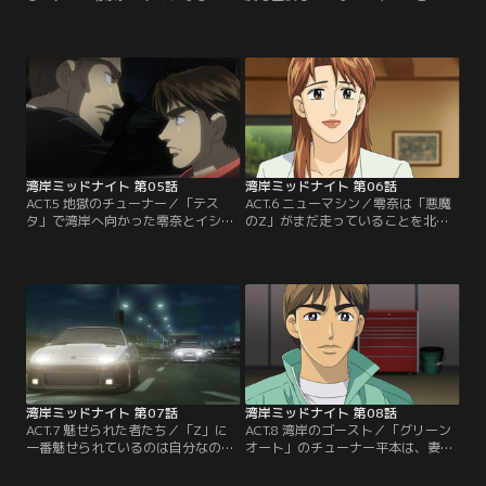
と引き換えにひとりになってしまっ
へ担任の嶋田が訪ねてきた。出席す
たと感じていた零奈は、毎晩のよう
るよう説得するのだが、嶋田もアキ
に湾岸を走らせ、孤独を埋めようと
オと「Z」の関係に興味を持ち惹き
していた。そんなある日、180km／
つけられていく。一方、零奈はカメ
hオーバーで走っているR32を余裕で
ラマンのイシダと湾岸を走る「Z」
追い抜いて行く1台の車と遭遇す
について話をし、彼もまた「悪魔の
る。それが「悪魔のZ」かもしれな
Z」に魅了された一人だと知る。
いと聞いた零奈は、再び湾岸へ。
【提供：バンダイチャンネル】
【提供：バンダイチャンネル】
湾岸ミッドナイト 第05話
湾岸ミッドナイト 第06話
ACT.5 地獄のチューナー／「テス
ACT.6 ニューマシン／零奈は「悪魔
タ」で湾岸へ向かった零奈とイシ
のZ」がまだ走っていることを北見
ダ。そこへアキオと嶋田を乗せた
に知らせる。その走りを見た北見は
「Z」が現れるが、「テスタ」はベ
「悪魔のZ」はこのままでは死んで
ルトが切れ、湾岸に残されてしま
しまうと言い放つのだが、二度と
う。そして、アキオも「Z」がまる
「Z」のエンジンを組む気はないと
で走ることを拒否しているような感
いう。その一方で、「Z」より速く
覚を持ち始めていたのだった。翌
走れるよう「テスタ」のチューンを
日、零奈の元へ「悪魔のZ」を作っ
してほしいというイシダの依頼を受
た人間がわかったと連絡が入る。
けるのだった。【提供：バンダイチ
【提供：バンダイチャンネル】
ャンネル】
湾岸ミッドナイト 第07話
湾岸ミッドナイト 第08話
ACT.7 魅せられた者たち／「Z」に
ACT.8 湾岸のゴースト／「グリーン
一番魅せられているのは自分なので
オート」のチューナー平本は、妻の
はと感じ始めた達也は、北見が「悪
実家で工場を開くことを目標に高速
魔のZ」を組んだことを知り、北見
バトルからは足を洗っていたのだ