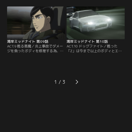
に「ブラックバード」のチューンを
が、後輩の原田に誘われて3年ぶり
依頼する。北見は「ブラックバー
に湾岸へ行く。数日後、「グリーン
ド」とは長い付き合いになりそうだ
オート」にイシダの「テスタ」に乗
と言い、あえて「テスタ」よりもパ
った北見が現れる。「テスタ」に乗
ワーを控えめにチューンした。【提
ってみろと言われた平本は、昔の感
供：バンダイチャンネル】
覚を思い出してしまう。【提供：バ
ンダイチャンネル】
湾岸ミッドナイト 第09話
湾岸ミッドナイト 第10話
ACT.9 甦る悪魔／炎上事故でダメー
ACT.10 ドッグファイト／甦った
ジを負ったボディを修理する為、北
「Z」は今まで以上のボディとエン
見は「悪魔のZ」を「ボディワーク
ジンを積んで、アキオとともに湾岸
の天才・高木」にあずけた。そし
へ繰り出した。「Z」がまた走り出
て、一ヶ月以内に330キロに耐える
した事を知った平本は、自らが作り
ボディを仕上げるよう告げる。しか
上げた＜本物の竜＞・「32R」に乗
し、長い間現場から離れていた高木
り最高速ステージを求めて走り出
は戸惑う。そこへ北見から聞いたア
す。そして、零奈の「32R」、達也
1
キオがやってきて、自分で修理する
の「ブラックバード」も「Z」を求
と言い出す……。【提供：バンダイ
めて走り出すのだった。【提供：バ
チャンネル】
ンダイチャンネル】