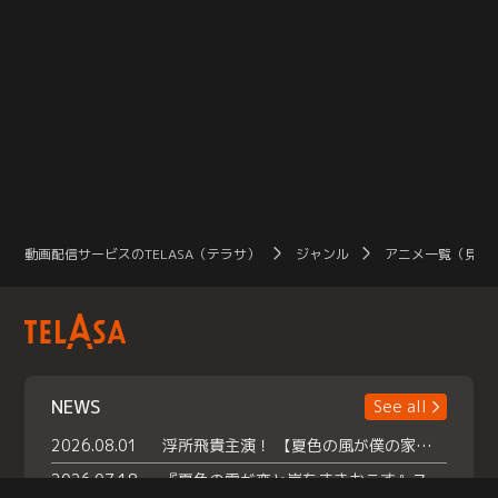
動画配信サービスのTELASA（テラサ）
ジャンル
アニメ一覧（見放
NEWS
See all
2026.08.01
浮所飛貴主演！ 【夏色の風が僕の家にやってきた】 本日よりテラサで独占配信スタート！
2026.07.18
『夏色の雲が恋と嵐をまきおこす』スペシャルメイキング 【Part1】2026年７月18日（土）23時30分～配信スタート！話題のシーンの裏側を大公開！豪華キャスト大集合！ 『武宮家 真夏の家族会議』開催！