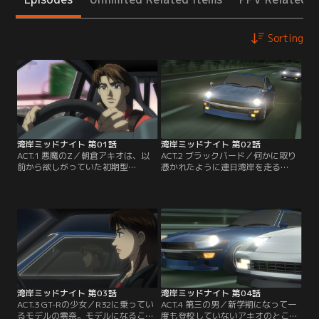
Sorting
湾岸ミッドナイト 第01話
湾岸ミッドナイト 第02話
ACT.1 悪魔のZ／朝倉アキオは、以
ACT.2 ブラックバード／何かに取り
前から欲しがっていた初期型
憑かれたように連日湾岸を走る
「S30Z」を解体所でみつける。「絶
「S30Z」の噂は、湾岸の黒い怪鳥
対にスクラップにしてくれ」と持ち
「ブラックバード」のオーナー、島
込まれた、何やらいわくありげなこ
達也の元へも届いた。達也は、事故
の車にすっかり魅せられたアキオは
死した「S30Z」の元のオーナー・朝
仲間の反対を押し切り修理を依頼す
倉晶夫と一緒に走り続けた旧友だっ
る。そして、再び走り出す「悪魔の
たのだ。達也は晶夫の妹・えりこに
Z」。【提供：バンダイチャンネ
「悪魔のZ」が復活した事を告げ
ル】
る。えりこはアキオに亡くなった兄
の姿を重ね…。【提供：バンダイチ
ャンネル】
湾岸ミッドナイト 第03話
湾岸ミッドナイト 第04話
ACT.3 GT-Rの少女／R32に乗ってい
ACT.4 第三の男／新学期になって一
るモデルの零奈。モデルになること
度も登校していないアキオのところ