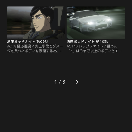
に「ブラックバード」のチューンを
が、後輩の原田に誘われて3年ぶり
依頼する。北見は「ブラックバー
に湾岸へ行く。数日後、「グリーン
ド」とは長い付き合いになりそうだ
オート」にイシダの「テスタ」に乗
と言い、あえて「テスタ」よりもパ
った北見が現れる。「テスタ」に乗
ワーを控えめにチューンした。【提
ってみろと言われた平本は、昔の感
供：バンダイチャンネル】
覚を思い出してしまう。【提供：バ
ンダイチャンネル】
湾岸ミッドナイト 第09話
湾岸ミッドナイト 第10話
ACT.9 甦る悪魔／炎上事故でダメー
ACT.10 ドッグファイト／甦った
ジを負ったボディを修理する為、北
「Z」は今まで以上のボディとエン
見は「悪魔のZ」を「ボディワーク
ジンを積んで、アキオとともに湾岸
の天才・高木」にあずけた。そし
へ繰り出した。「Z」がまた走り出
て、一ヶ月以内に330キロに耐える
した事を知った平本は、自らが作り
ボディを仕上げるよう告げる。しか
上げた＜本物の竜＞・「32R」に乗
し、長い間現場から離れていた高木
り最高速ステージを求めて走り出
は戸惑う。そこへ北見から聞いたア
す。そして、零奈の「32R」、達也
1
キオがやってきて、自分で修理する
の「ブラックバード」も「Z」を求
と言い出す……。【提供：バンダイ
めて走り出すのだった。【提供：バ
チャンネル】
ンダイチャンネル】