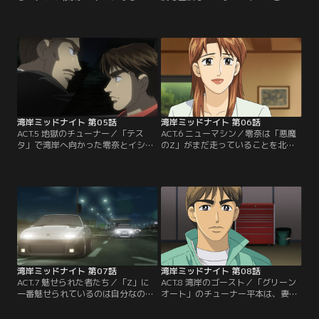
と引き換えにひとりになってしまっ
へ担任の嶋田が訪ねてきた。出席す
たと感じていた零奈は、毎晩のよう
るよう説得するのだが、嶋田もアキ
に湾岸を走らせ、孤独を埋めようと
オと「Z」の関係に興味を持ち惹き
していた。そんなある日、180km／
つけられていく。一方、零奈はカメ
hオーバーで走っているR32を余裕で
ラマンのイシダと湾岸を走る「Z」
追い抜いて行く1台の車と遭遇す
について話をし、彼もまた「悪魔の
る。それが「悪魔のZ」かもしれな
Z」に魅了された一人だと知る。
いと聞いた零奈は、再び湾岸へ。
【提供：バンダイチャンネル】
【提供：バンダイチャンネル】
湾岸ミッドナイト 第05話
湾岸ミッドナイト 第06話
ACT.5 地獄のチューナー／「テス
ACT.6 ニューマシン／零奈は「悪魔
タ」で湾岸へ向かった零奈とイシ
のZ」がまだ走っていることを北見
ダ。そこへアキオと嶋田を乗せた
に知らせる。その走りを見た北見は
「Z」が現れるが、「テスタ」はベ
「悪魔のZ」はこのままでは死んで
ルトが切れ、湾岸に残されてしま
しまうと言い放つのだが、二度と
う。そして、アキオも「Z」がまる
「Z」のエンジンを組む気はないと
で走ることを拒否しているような感
いう。その一方で、「Z」より速く
覚を持ち始めていたのだった。翌
走れるよう「テスタ」のチューンを
日、零奈の元へ「悪魔のZ」を作っ
してほしいというイシダの依頼を受
た人間がわかったと連絡が入る。
けるのだった。【提供：バンダイチ
【提供：バンダイチャンネル】
ャンネル】
湾岸ミッドナイト 第07話
湾岸ミッドナイト 第08話
ACT.7 魅せられた者たち／「Z」に
ACT.8 湾岸のゴースト／「グリーン
一番魅せられているのは自分なので
オート」のチューナー平本は、妻の
はと感じ始めた達也は、北見が「悪
実家で工場を開くことを目標に高速
魔のZ」を組んだことを知り、北見
バトルからは足を洗っていたのだ