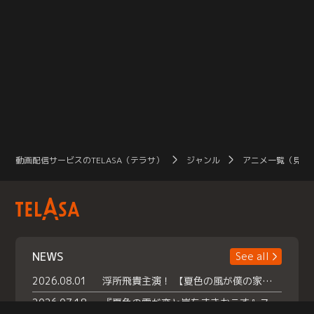
動画配信サービスのTELASA（テラサ）
ジャンル
アニメ一覧（見放
NEWS
See all
2026.08.01
浮所飛貴主演！ 【夏色の風が僕の家にやってきた】 本日よりテラサで独占配信スタート！
2026.07.18
『夏色の雲が恋と嵐をまきおこす』スペシャルメイキング 【Part1】2026年７月18日（土）23時30分～配信スタート！話題のシーンの裏側を大公開！豪華キャスト大集合！ 『武宮家 真夏の家族会議』開催！