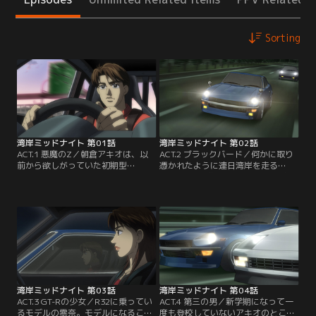
Sorting
湾岸ミッドナイト 第01話
湾岸ミッドナイト 第02話
ACT.1 悪魔のZ／朝倉アキオは、以
ACT.2 ブラックバード／何かに取り
前から欲しがっていた初期型
憑かれたように連日湾岸を走る
「S30Z」を解体所でみつける。「絶
「S30Z」の噂は、湾岸の黒い怪鳥
対にスクラップにしてくれ」と持ち
「ブラックバード」のオーナー、島
込まれた、何やらいわくありげなこ
達也の元へも届いた。達也は、事故
の車にすっかり魅せられたアキオは
死した「S30Z」の元のオーナー・朝
仲間の反対を押し切り修理を依頼す
倉晶夫と一緒に走り続けた旧友だっ
る。そして、再び走り出す「悪魔の
たのだ。達也は晶夫の妹・えりこに
Z」。【提供：バンダイチャンネ
「悪魔のZ」が復活した事を告げ
ル】
る。えりこはアキオに亡くなった兄
の姿を重ね…。【提供：バンダイチ
ャンネル】
湾岸ミッドナイト 第03話
湾岸ミッドナイト 第04話
ACT.3 GT-Rの少女／R32に乗ってい
ACT.4 第三の男／新学期になって一
るモデルの零奈。モデルになること
度も登校していないアキオのところ