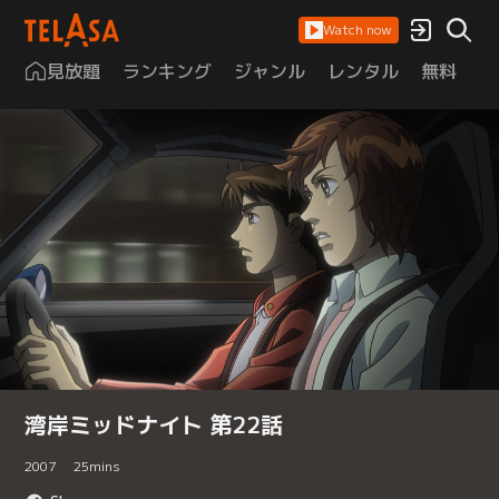
Watch now
見放題
ランキング
ジャンル
レンタル
無料
は
湾岸ミッドナイト 第22話
2007
25
mins