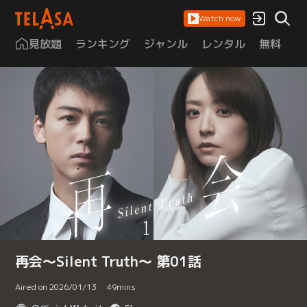
Watch now
見放題
ランキング
ジャンル
レンタル
無料
は
再会～Silent Truth～ 第01話
Aired on 2026/01/13
49
mins