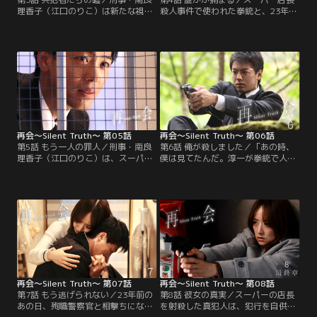
理香子（江口のりこ）は新たな視点
殺人事件で使われた拳銃と、23年前
から、違和感をさらに強めること
の現金輸送車強盗事件でこつ然と消
に。あろうことか、捜査でバディを
えた殉職警察官・清原和雄（弓削智
組む淳一を含め、同級生4人全員へ
久）の拳銃。2つが同一のものであ
の事情聴取をしたいと言い出す。23
る上に、和雄の遺体の第一発見者が
年前に人知れず持ち去り、タイムカ
飛奈淳一（竹内涼真）、岩本万季子
プセルに封印した殉職警察官・清原
（井上真央）、清原圭介（瀬戸康
和雄（弓削智久）の拳銃。今になっ
史）、佐久間直人（渡辺大知）--奇
て、あの拳銃を持ち出し…。
しくも…。
再会～Silent Truth～ 第05話
再会～Silent Truth～ 第06話
第5話 もう一人の罪人／刑事・南良
第6話 俺が殺しました／「あの時、
理香子（江口のりこ）は、スーパー
僕は見てたんだ。淳一が拳銃で人を
店長殺人事件当夜のアリバイが崩れ
撃ったこと」--。このたび発生した
た被害者の弟・佐久間直人（渡辺大
殺人事件で、兄を射殺したと自供し
知）を任意同行。犯人は本当に直人
て留置された同級生・佐久間直人
なのか？ そうだとすれば、23年前に
（渡辺大知）から、≪ずっと隠して
同級生4人で埋めたタイムカプセル
きた23年前の秘密≫を告白された飛
をいつ掘り起こし、凶器の拳銃を持
奈淳一（竹内涼真）。直人はこの事
ち出したのか…。
実を他の誰にも口外しないと告げる
が、自らの罪にふたたび直面するこ
とになった淳一の心は…。
再会～Silent Truth～ 第07話
再会～Silent Truth～ 第08話
第7話 もう逃げられない／23年前の
第8話 彼女の真実／スーパーの店長
あの日、殉職警察官と相撃ちになっ
を射殺した真犯人は、犯行を自供し