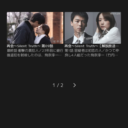
て死んだと思われていた銀行強盗犯
た佐久間直人（渡辺大知）ではな
を射殺したのは、飛奈淳一（竹内涼
く、被害者から恐喝されていた岩本
真）だった！ 淳一の告白に続き、佐
万季子（井上真央）なのか！？ 直人
久間直人（渡辺大知）からもその瞬
の言動から、万季子をかばっている
間を目撃していたと明かされ、言葉
と確信を強めた飛奈淳一（竹内涼
を失う岩本万季子（井上真央）と清
真）。だが、直人は「僕と万季ちゃ
原圭介（瀬戸康史）。ところが、一
んにしか分からないことがある」と
体なぜ…。
つぶやき、頑として自供を覆そうと
しない。
再会～Silent Truth～ 第09話
再会～Silent Truth～［解説放送］ 第01話
最終話 衝撃の真犯人／23年前に銀行
第1話 容疑者は初恋の人／かつて仲
強盗犯を射殺したのは、飛奈淳一
良し4人組だった飛奈淳一（竹内涼
（竹内涼真）ではなかったかもしれ
真）、岩本万季子（井上真央）、清
ない！？ 真相究明の鍵を握るのは、
原圭介（瀬戸康史）、佐久間直人
淳一・岩本万季子（井上真央）・清
（渡辺大知）は、小学6年生の時
原圭介（瀬戸康史）・佐久間直人
に、ある事件で使用された≪拳銃≫
（渡辺大知）ら同級生4人が現場か
を小学校の桜の木の下に埋め、≪誰
ら持ち去って隠し、23年後に発生し
にも言えない秘密≫を共有した。あ
1
たスーパー店長殺人事件でも使われ
れから23年--刑事になった淳一は、
た殉職警察官の拳銃--。
4人組のひとり≪初恋の相手≫・万季
子と再会するのだが…。