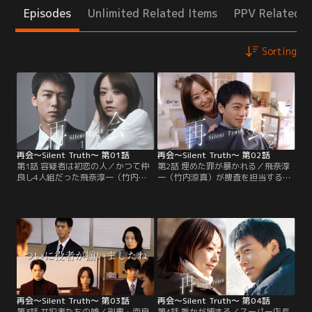
Episodes
Unlimited Related Items
PPV Related I
Sorting
再会～Silent Truth～ 第01話
再会～Silent Truth～ 第02話
第1話 容疑者は初恋の人／かつて仲
第2話 埋めた罪が暴かれる／飛奈淳
良し4人組だった飛奈淳一（竹内涼
一（竹内涼真）が捜査を担当するス
真）、岩本万季子（井上真央）、清
ーパー店長殺人事件で、由々しき事
原圭介（瀬戸康史）、佐久間直人
態が発生した。行方不明の凶器はあ
（渡辺大知）は、小学6年生の時
ろうことか、23年前の現金輸送車強
に、ある事件で使用された≪拳銃≫
盗事件で殉職した巡査長・清原和雄
を小学校の桜の木の下に埋め、≪誰
（弓削智久）の拳銃だと判明。しか
にも言えない秘密≫を共有した。あ
も、それは淳一が23年前、仲が良か
れから23年--刑事になった淳一は、
った同級生--今回の事件の容疑者と
4人組のひとり≪初恋の相手≫・万季
して浮上した初恋の相手・岩本万季
子と再会するのだが…。
子（井上真央）…。
再会～Silent Truth～ 第03話
再会～Silent Truth～ 第04話
第3話 共犯者たちの嘘／刑事・南良
第4話 誰かが捕まる／スーパー店長