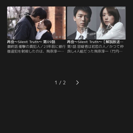
真）だった！ 淳一の告白に続き、佐
万季子（井上真央）なのか！？ 直人
久間直人（渡辺大知）からもその瞬
の言動から、万季子をかばっている
間を目撃していたと明かされ、言葉
と確信を強めた飛奈淳一（竹内涼
を失う岩本万季子（井上真央）と清
真）。だが、直人は「僕と万季ちゃ
原圭介（瀬戸康史）。ところが、一
んにしか分からないことがある」と
体なぜ…。
つぶやき、頑として自供を覆そうと
しない。
再会～Silent Truth～ 第09話
再会～Silent Truth～［解説放送］ 第01話
最終話 衝撃の真犯人／23年前に銀行
第1話 容疑者は初恋の人／かつて仲
強盗犯を射殺したのは、飛奈淳一
良し4人組だった飛奈淳一（竹内涼
（竹内涼真）ではなかったかもしれ
真）、岩本万季子（井上真央）、清
ない！？ 真相究明の鍵を握るのは、
原圭介（瀬戸康史）、佐久間直人
淳一・岩本万季子（井上真央）・清
（渡辺大知）は、小学6年生の時
原圭介（瀬戸康史）・佐久間直人
に、ある事件で使用された≪拳銃≫
（渡辺大知）ら同級生4人が現場か
を小学校の桜の木の下に埋め、≪誰
ら持ち去って隠し、23年後に発生し
にも言えない秘密≫を共有した。あ
1
たスーパー店長殺人事件でも使われ
れから23年--刑事になった淳一は、
た殉職警察官の拳銃--。
4人組のひとり≪初恋の相手≫・万季
子と再会するのだが…。