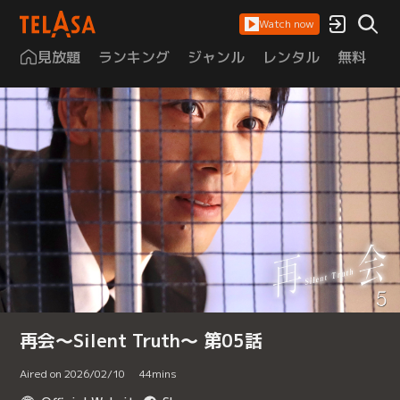
Watch now
見放題
ランキング
ジャンル
レンタル
無料
は
再会～Silent Truth～ 第05話
Aired on 2026/02/10
44
mins