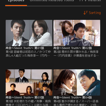
Sorting
再会～Silent Truth～ 第01話
再会～Silent Truth～ 第02話
第1話 容疑者は初恋の人／かつて仲
第2話 埋めた罪が暴かれる／飛奈淳
良し4人組だった飛奈淳一（竹内涼
一（竹内涼真）が捜査を担当するス
真）、岩本万季子（井上真央）、清
ーパー店長殺人事件で、由々しき事
原圭介（瀬戸康史）、佐久間直人
態が発生した。行方不明の凶器はあ
（渡辺大知）は、小学6年生の時
ろうことか、23年前の現金輸送車強
に、ある事件で使用された≪拳銃≫
盗事件で殉職した巡査長・清原和雄
を小学校の桜の木の下に埋め、≪誰
（弓削智久）の拳銃だと判明。しか
にも言えない秘密≫を共有した。あ
も、それは淳一が23年前、仲が良か
れから23年--刑事になった淳一は、
った同級生--今回の事件の容疑者と
4人組のひとり≪初恋の相手≫・万季
して浮上した初恋の相手・岩本万季
子と再会するのだが…。
子（井上真央）…。
再会～Silent Truth～ 第03話
再会～Silent Truth～ 第04話
第3話 共犯者たちの嘘／刑事・南良
第4話 誰かが捕まる／スーパー店長
理香子（江口のりこ）は新たな視点
殺人事件で使われた拳銃と、23年前