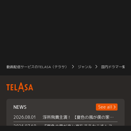
動画配信サービスのTELASA（テラサ）
ジャンル
国内ドラマ一覧（
NEWS
See all
2026.08.01
浮所飛貴主演！ 【夏色の風が僕の家にやってきた】 本日よりテラサで独占配信スタート！
2026.07.18
『夏色の雲が恋と嵐をまきおこす』スペシャルメイキング 【Part1】2026年７月18日（土）23時30分～配信スタート！話題のシーンの裏側を大公開！豪華キャスト大集合！ 『武宮家 真夏の家族会議』開催！