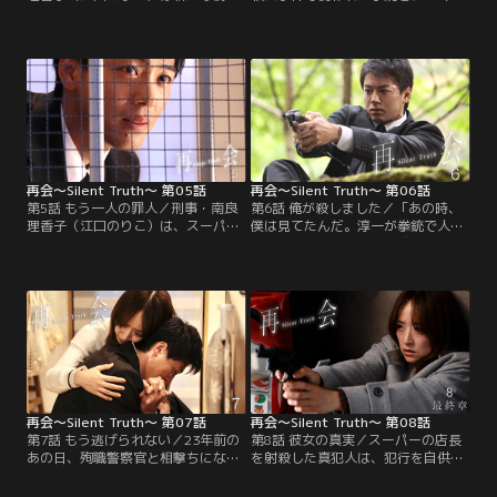
から、違和感をさらに強めること
の現金輸送車強盗事件でこつ然と消
に。あろうことか、捜査でバディを
えた殉職警察官・清原和雄（弓削智
組む淳一を含め、同級生4人全員へ
久）の拳銃。2つが同一のものであ
の事情聴取をしたいと言い出す。23
る上に、和雄の遺体の第一発見者が
年前に人知れず持ち去り、タイムカ
飛奈淳一（竹内涼真）、岩本万季子
プセルに封印した殉職警察官・清原
（井上真央）、清原圭介（瀬戸康
和雄（弓削智久）の拳銃。今になっ
史）、佐久間直人（渡辺大知）--奇
て、あの拳銃を持ち出し…。
しくも…。
再会～Silent Truth～ 第05話
再会～Silent Truth～ 第06話
第5話 もう一人の罪人／刑事・南良
第6話 俺が殺しました／「あの時、
理香子（江口のりこ）は、スーパー
僕は見てたんだ。淳一が拳銃で人を
店長殺人事件当夜のアリバイが崩れ
撃ったこと」--。このたび発生した
た被害者の弟・佐久間直人（渡辺大
殺人事件で、兄を射殺したと自供し
知）を任意同行。犯人は本当に直人
て留置された同級生・佐久間直人
なのか？ そうだとすれば、23年前に
（渡辺大知）から、≪ずっと隠して
同級生4人で埋めたタイムカプセル
きた23年前の秘密≫を告白された飛
をいつ掘り起こし、凶器の拳銃を持
奈淳一（竹内涼真）。直人はこの事
ち出したのか…。
実を他の誰にも口外しないと告げる
が、自らの罪にふたたび直面するこ
とになった淳一の心は…。
再会～Silent Truth～ 第07話
再会～Silent Truth～ 第08話
第7話 もう逃げられない／23年前の
第8話 彼女の真実／スーパーの店長
あの日、殉職警察官と相撃ちになっ
を射殺した真犯人は、犯行を自供し
て死んだと思われていた銀行強盗犯
た佐久間直人（渡辺大知）ではな
を射殺したのは、飛奈淳一（竹内涼
く、被害者から恐喝されていた岩本