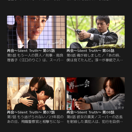
から、違和感をさらに強めること
の現金輸送車強盗事件でこつ然と消
に。あろうことか、捜査でバディを
えた殉職警察官・清原和雄（弓削智
組む淳一を含め、同級生4人全員へ
久）の拳銃。2つが同一のものであ
の事情聴取をしたいと言い出す。23
る上に、和雄の遺体の第一発見者が
年前に人知れず持ち去り、タイムカ
飛奈淳一（竹内涼真）、岩本万季子
プセルに封印した殉職警察官・清原
（井上真央）、清原圭介（瀬戸康
和雄（弓削智久）の拳銃。今になっ
史）、佐久間直人（渡辺大知）--奇
て、あの拳銃を持ち出し…。
しくも…。
再会～Silent Truth～ 第05話
再会～Silent Truth～ 第06話
第5話 もう一人の罪人／刑事・南良
第6話 俺が殺しました／「あの時、
理香子（江口のりこ）は、スーパー
僕は見てたんだ。淳一が拳銃で人を
店長殺人事件当夜のアリバイが崩れ
撃ったこと」--。このたび発生した
た被害者の弟・佐久間直人（渡辺大
殺人事件で、兄を射殺したと自供し
知）を任意同行。犯人は本当に直人
て留置された同級生・佐久間直人
なのか？ そうだとすれば、23年前に
（渡辺大知）から、≪ずっと隠して
同級生4人で埋めたタイムカプセル
きた23年前の秘密≫を告白された飛
をいつ掘り起こし、凶器の拳銃を持
奈淳一（竹内涼真）。直人はこの事
ち出したのか…。
実を他の誰にも口外しないと告げる
が、自らの罪にふたたび直面するこ
とになった淳一の心は…。
再会～Silent Truth～ 第07話
再会～Silent Truth～ 第08話
第7話 もう逃げられない／23年前の
第8話 彼女の真実／スーパーの店長
あの日、殉職警察官と相撃ちになっ
を射殺した真犯人は、犯行を自供し
て死んだと思われていた銀行強盗犯
た佐久間直人（渡辺大知）ではな
を射殺したのは、飛奈淳一（竹内涼
く、被害者から恐喝されていた岩本