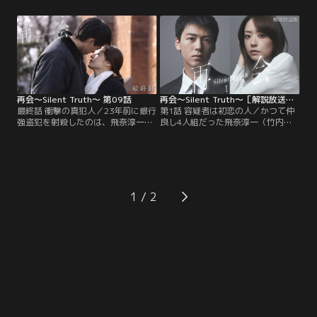
真）だった！ 淳一の告白に続き、佐
万季子（井上真央）なのか！？ 直人
久間直人（渡辺大知）からもその瞬
の言動から、万季子をかばっている
間を目撃していたと明かされ、言葉
と確信を強めた飛奈淳一（竹内涼
を失う岩本万季子（井上真央）と清
真）。だが、直人は「僕と万季ちゃ
原圭介（瀬戸康史）。ところが、一
んにしか分からないことがある」と
体なぜ…。
つぶやき、頑として自供を覆そうと
しない。
再会～Silent Truth～ 第09話
再会～Silent Truth～［解説放送］ 第01話
最終話 衝撃の真犯人／23年前に銀行
第1話 容疑者は初恋の人／かつて仲
強盗犯を射殺したのは、飛奈淳一
良し4人組だった飛奈淳一（竹内涼
（竹内涼真）ではなかったかもしれ
真）、岩本万季子（井上真央）、清
ない！？ 真相究明の鍵を握るのは、
原圭介（瀬戸康史）、佐久間直人
淳一・岩本万季子（井上真央）・清
（渡辺大知）は、小学6年生の時
原圭介（瀬戸康史）・佐久間直人
に、ある事件で使用された≪拳銃≫
（渡辺大知）ら同級生4人が現場か
を小学校の桜の木の下に埋め、≪誰
ら持ち去って隠し、23年後に発生し
にも言えない秘密≫を共有した。あ
1
たスーパー店長殺人事件でも使われ
れから23年--刑事になった淳一は、
た殉職警察官の拳銃--。
4人組のひとり≪初恋の相手≫・万季
子と再会するのだが…。