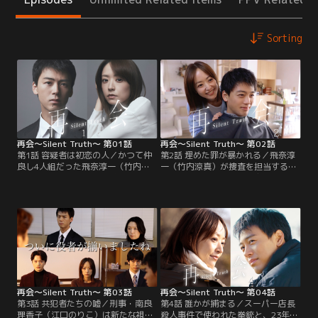
Sorting
再会～Silent Truth～ 第01話
再会～Silent Truth～ 第02話
第1話 容疑者は初恋の人／かつて仲
第2話 埋めた罪が暴かれる／飛奈淳
良し4人組だった飛奈淳一（竹内涼
一（竹内涼真）が捜査を担当するス
真）、岩本万季子（井上真央）、清
ーパー店長殺人事件で、由々しき事
原圭介（瀬戸康史）、佐久間直人
態が発生した。行方不明の凶器はあ
（渡辺大知）は、小学6年生の時
ろうことか、23年前の現金輸送車強
に、ある事件で使用された≪拳銃≫
盗事件で殉職した巡査長・清原和雄
を小学校の桜の木の下に埋め、≪誰
（弓削智久）の拳銃だと判明。しか
にも言えない秘密≫を共有した。あ
も、それは淳一が23年前、仲が良か
れから23年--刑事になった淳一は、
った同級生--今回の事件の容疑者と
4人組のひとり≪初恋の相手≫・万季
して浮上した初恋の相手・岩本万季
子と再会するのだが…。
子（井上真央）…。
再会～Silent Truth～ 第03話
再会～Silent Truth～ 第04話
第3話 共犯者たちの嘘／刑事・南良
第4話 誰かが捕まる／スーパー店長
理香子（江口のりこ）は新たな視点
殺人事件で使われた拳銃と、23年前