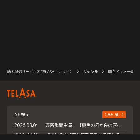
動画配信サービスのTELASA（テラサ）
ジャンル
国内ドラマ一覧（
NEWS
See all
2026.08.01
浮所飛貴主演！ 【夏色の風が僕の家にやってきた】 本日よりテラサで独占配信スタート！
2026.07.18
『夏色の雲が恋と嵐をまきおこす』スペシャルメイキング 【Part1】2026年７月18日（土）23時30分～配信スタート！話題のシーンの裏側を大公開！豪華キャスト大集合！ 『武宮家 真夏の家族会議』開催！