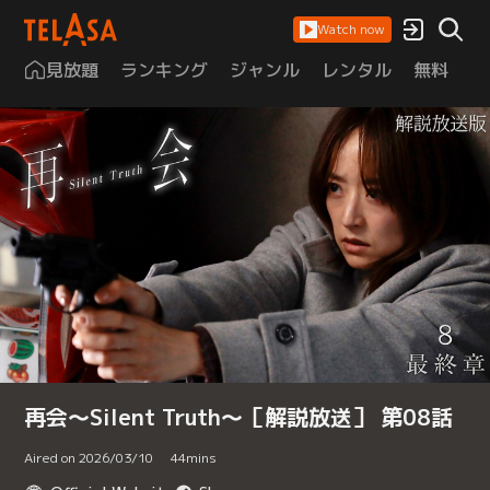
Watch now
見放題
ランキング
ジャンル
レンタル
無料
は
再会～Silent Truth～［解説放送］ 第08話
Aired on 2026/03/10
44
mins