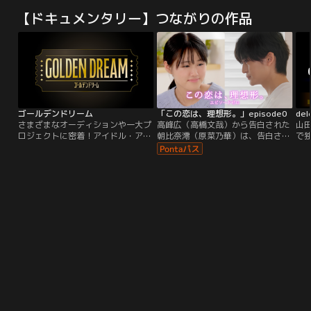
【ドキュメンタリー】つながりの作品
ゴールデンドリーム
「この恋は、理想形。」episode0
de
さまざまなオーディションや一大プ
高峰広（高橋文哉）から告白された
山
ロジェクトに密着！アイドル・アー
朝比奈澪（原菜乃華）は、告白され
で
ティスト・俳優・声優・タレント・
た翌日、ひと学年上の広の教室を覗
いる
アスリートなど色々なジャンルで次
きに行ってしまう。広はクラスメイ
ペ
世代スターが生まれる瞬間を追いか
トの瀧公太（綱啓永）、篠崎真人
『d
ける！続々と立ち上がる新プロジェ
（池本征矢）と帰り支度をしていた
世
クトにも注目！夢を叶えるために奮
が、澪は“心の底から本当に願った
か-
闘する人々の熱い姿をお届けしま
こと“だけが叶うという澪の家系に
タ
す。
伝わる不思議な力を使い、広が2人
数
から「もしかして、キッスしちゃっ
す
た！？」とちゃかされていることを
い
知る。初めてのお家デートでは、広
が澪の家にやってきた。2人で餃子
を作ることになり、澪はいつキスさ
れるのかとドキドキが止まらない。
というのも、不思議な力で「手を繋
いでハグをしたいです。あわよく