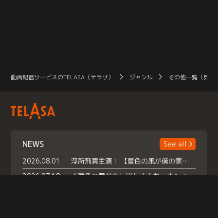
ば……キスしたい」と願っていたの
だ。澪はドジばかりを繰り返すが、
広が高い場所にある食器を澪のため
に取ってあげたり、広が餃子の包み
方の見本を見せたりするたびに2人
の距離が縮まっていく…。
動画配信サービスのTELASA（テラサ）
ジャンル
その他一覧（見放
NEWS
See all
2026.08.01
浮所飛貴主演！ 【夏色の風が僕の家にやってきた】 本日よりテラサで独占配信スタート！
2026.07.18
『夏色の雲が恋と嵐をまきおこす』スペシャルメイキング 【Part1】2026年７月18日（土）23時30分～配信スタート！話題のシーンの裏側を大公開！豪華キャスト大集合！ 『武宮家 真夏の家族会議』開催！
2026.07.15
救命医・遥（今田）の《心揺さぶる過去》や、 麻酔科医・権野（船越英一郎）の《謎多きプライベート》など… 《知られざるエピソード》を独占配信！