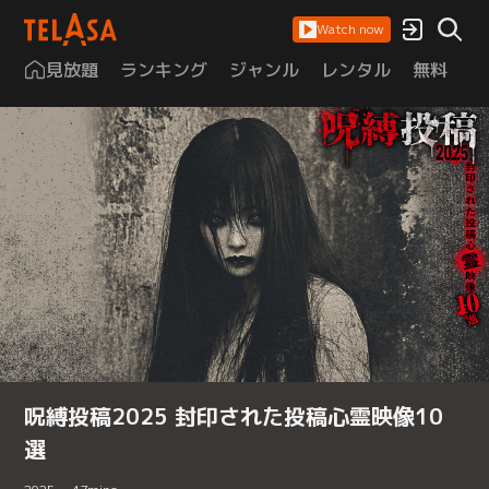
Watch now
見放題
ランキング
ジャンル
レンタル
無料
は
呪縛投稿2025 封印された投稿心霊映像10
選