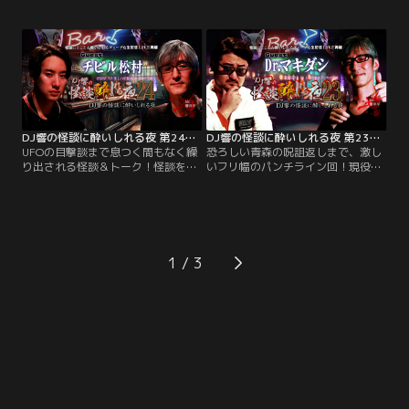
世代怪談師の中でも大本命と呼び声
てディープな怪談談義を繰り広げ
高い木根緋郷氏がゲスト▽その佇ま
る、怪談好きたちの社交場的番組。
いとは裏腹に、響氏から「（怪談
第25回のゲストは、渋谷モヤイ像作
の）ヘンタイ」と呼ばれるほど怪談
者の孫で、ミュージシャン、さらに
愛に溢れる木根氏。
体育教師という肩書を持つ、新島出
身の怪談師、地獄先生・うえまつそ
う氏！
DJ響の怪談に酔いしれる夜 第24回 チビル松村氏ゲスト回
DJ響の怪談に酔いしれる夜 第23回 Dr.マキダシ氏ゲスト回
UFOの目撃談まで息つく間もなく繰
恐ろしい青森の呪詛返しまで、激し
り出される怪談＆トーク！怪談をこ
いフリ幅のパンチライン回！現役精
よなく愛する怪談DJこと響洋平さん
神科医で医療現場の第一線に立ちつ
が毎回怪談好きなゲストを招き、怪
つ、ラッパーとしても活躍中のDr.マ
談を披露し合ってディープな怪談談
キダシ氏が登場！普段語る場所があ
義を繰り広げる、怪談好きたちの社
まりないというラッパーやクラブに
交場的LIVE配信番組▽第24回目の今
まつわる怪談を、ラップバトルよろ
回は、平成生まれのイケメン怪談師
しく次々と繰り出すDr.マキダシ氏。
1
として人気急上昇中のチビル松村さ
んが登場！