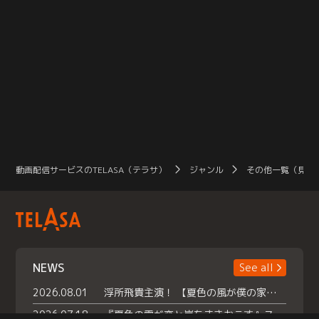
動画配信サービスのTELASA（テラサ）
ジャンル
その他一覧（見放
NEWS
See all
2026.08.01
浮所飛貴主演！ 【夏色の風が僕の家にやってきた】 本日よりテラサで独占配信スタート！
2026.07.18
『夏色の雲が恋と嵐をまきおこす』スペシャルメイキング 【Part1】2026年７月18日（土）23時30分～配信スタート！話題のシーンの裏側を大公開！豪華キャスト大集合！ 『武宮家 真夏の家族会議』開催！