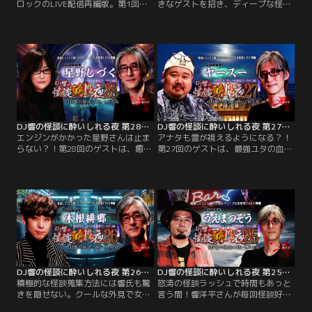
ロックのLIVE配信再編版。第1回、
きなゲストを招き、ディープな怪談
第2回に続き3度目の登場。1978年
談義を繰り広げるLIVE配信番組。ゲ
生まれの「78年組」である2人が、
ストは＜視えすぎる芸人＞シークエ
本物のバーで酒を酌み交わし、気心
ンスはやともさん。心霊現象や霊感
の知れた和やかな雰囲気の中、次々
について独自の考察を展開し、話は
と体験談や実話怪談を披露！
紀元前の人類にまで及ぶ壮大なアカ
デミック回！
DJ響の怪談に酔いしれる夜 第28回 星野しづくさんゲスト回
DJ響の怪談に酔いしれる夜 第27回 ヤースー氏ゲスト回
エンジンがかかった星野さんは止ま
アナタも霊が視えるようになる？！
らない？！第28回のゲストは、癒し
第27回のゲストは、最強ユタの血を
の美声でゾクっと怖い怪談を語る星
引く沖縄出身のヤースー氏▽幼少期
野しづくさん。こっくりさんを毎日
から霊が視える生活が日常だったと
やるような思春期を過ごした星野さ
いうヤースー氏。現在はユタだった
んは、実家でも幽霊に遭遇！。まる
おば～が守護霊となり、コワイモノ
で異世界に迷い込んだような不思議
なし？！▽幽霊は怖い話をすると集
だらけの実話怪談から異界怪談が連
まる？幽霊は眠らない？様々な疑問
鎖！
にズバリ回答！
DJ響の怪談に酔いしれる夜 第26回 木根緋郷氏ゲスト回
DJ響の怪談に酔いしれる夜 第25回 うえまつそう氏ゲスト回
積極的な怪談蒐集方法には響氏も驚
怒涛の怪談ラッシュで時間もあっと
きを隠せない。クールな外見で女性
言う間！響洋平さんが毎回怪談好き
ファンから圧倒的な支持を受け、次
なゲストを招き、怪談を披露し合っ