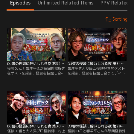
Episodes
Unlimited Related Items
PPV Related I
Sorting
DJ響の怪談に酔いしれる夜 第32回 田中康弘氏ゲスト回
DJ響の怪談に酔いしれる夜 第31回 クダマツヒロシ氏ゲスト回
怪談DJこと響洋平氏が毎回怪談好き
響洋平さんが毎回怪談好きなゲスト
なゲストを招き、怪談を披露し合っ
を招き、怪談を披露し合ってディー
てディープな怪談談義を繰り広げ
プな怪談談義を繰り広げる、怪談好
る、怪談好きたちの社交場的LIVE配
きたちの社交場的LIVE配信番組▽第
信番組▽第32回のゲストは生配信当
31回のゲストはChannel恐怖初登
日が＜山の日＞という事で、「山
場！都市ボーイズのはやせ氏や夜馬
怪」と言えばこの方！作家でカメラ
裕氏などの人気怪談師もイチオシの
マンの田中康弘さん！
クダマツヒロシ氏！
DJ響の怪談に酔いしれる夜 第30回 村上ロック氏ゲスト回
DJ響の怪談に酔いしれる夜 第29回 シークエンスはやとも氏ゲスト回
怪談DJ響と大人気プロ怪談師・村上
怪談DJこと響洋平さんが毎回怪談好