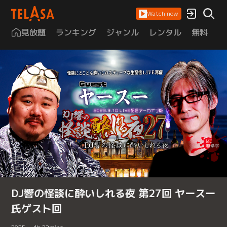
Watch now
見放題
ランキング
ジャンル
レンタル
無料
は
DJ響の怪談に酔いしれる夜 第27回 ヤースー
氏ゲスト回