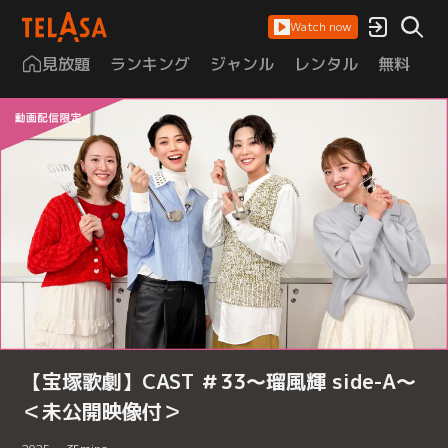
Watch now
見放題
ランキング
ジャンル
レンタル
無料
は
【宝塚歌劇】CAST ＃33～瑠風輝 side-A～
＜未公開映像付＞