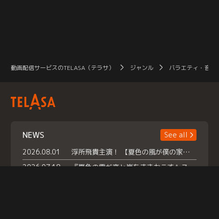
動画配信サービスのTELASA（テラサ）
ジャンル
バラエティ・音楽
NEWS
See all
2026.08.01
浮所飛貴主演！ 【夏色の風が僕の家にやってきた】 本日よりテラサで独占配信スタート！
2026.07.18
『夏色の雲が恋と嵐をまきおこす』スペシャルメイキング 【Part1】2026年７月18日（土）23時30分～配信スタート！話題のシーンの裏側を大公開！豪華キャスト大集合！ 『武宮家 真夏の家族会議』開催！
2026.07.15
救命医・遥（今田）の《心揺さぶる過去》や、 麻酔科医・権野（船越英一郎）の《謎多きプライベート》など… 《知られざるエピソード》を独占配信！