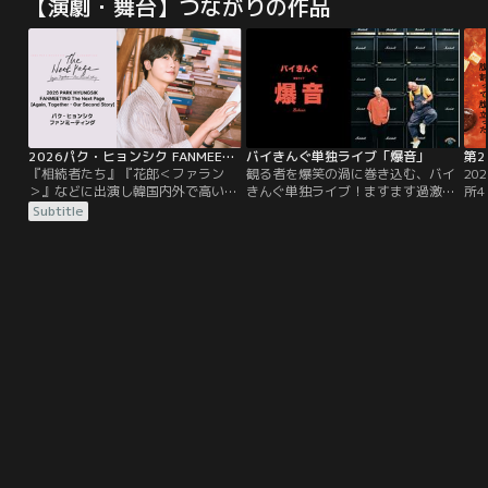
【演劇・舞台】つながりの作品
2026パク・ヒョンシク FANMEETING The Next Page［Again, Together - Our Second Story］
バイきんぐ単独ライブ「爆音」
『相続者たち』『花郎＜ファラン
観る者を爆笑の渦に巻き込む、バイ
20
＞』などに出演し韓国内外で高い人
きんぐ単独ライブ！ますます過激で
所
気を誇る俳優パク・ヒョンシク。3
笑わずにはいられない新作コント9
ア
Subtitle
月12日（木）に東京国際フォーラム
本！2023年9月に東京・日経ホール
化
で開催されたファンミーティングを
と日本教育会館一ツ橋ホールにて開
く
TELASAで独占配信！
催された単独ライブ。
砂
新
マ
遭