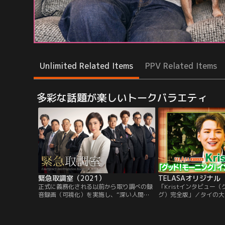
Unlimited Related Items
PPV Related Items
多彩な話題が楽しいトークバラエティ
緊急取調室（2021）
正式に義務化される以前から取り調べの録
「Kristインタビュー
音録画（可視化）を実施し、“深い人間
グ）完全版」／タイの大人
力”を基盤にした泥臭い取り調べで“被疑者
リス）。2022年8月開催の
の動機解明”に貢献してきたキントリ。です
FEST 2022 LIVE IN
が、今や取り調べの完全可視化は当たり前
たKristに「グッド！