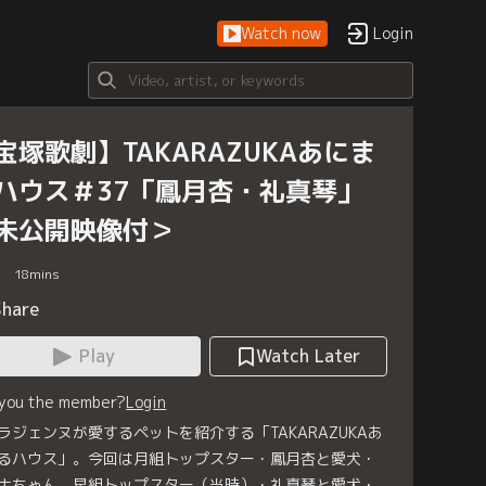
Watch now
Login
宝塚歌劇】TAKARAZUKAあにま
ハウス＃37「鳳月杏・礼真琴」
未公開映像付＞
18
mins
Share
Play
Watch Later
 you the member?
Login
ラジェンヌが愛するペットを紹介する「TAKARAZUKAあ
るハウス」。今回は月組トップスター・鳳月杏と愛犬・
ナちゃん、星組トップスター（当時）・礼真琴と愛犬・