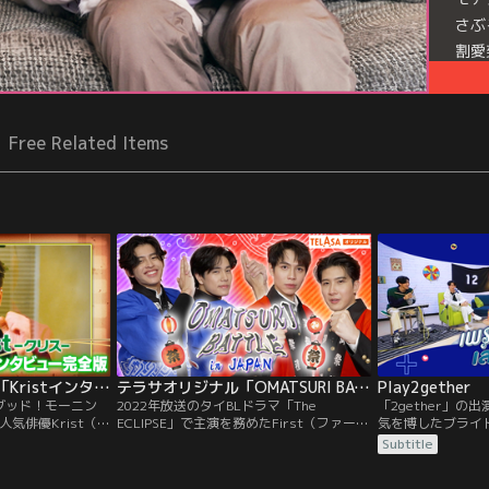
さぶ
割愛
Free Related Items
TELASAオリジナル 「Kristインタビュー（グッド！モーニング）完全版」
テラサオリジナル「OMATSURI BATTLE in JAPAN」
Play2gether
（グッド！モーニン
2022年放送のタイBLドラマ「The
「2gether」
気俳優Krist（ク
ECLIPSE」で主演を務めたFirst（ファース
気を博したブライ
「GMMTV FAN
ト）とKhaotung（カオタン） 同じくタイ
ラマの共演者も出
Subtitle
 JAPAN」のため来日し
BLドラマ「Fish Upon the Sky」、
マの楽曲を再現す
モーニング」でのスペ
「Never Let Me Go」で主演を務め人気を
の一つ。トーク場