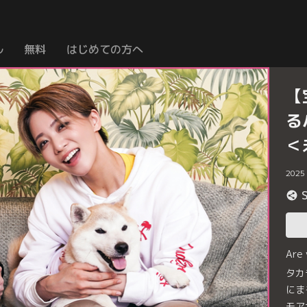
ル
無料
はじめての方へ
【
る
＜
2025
Are
タカ
にま
モア