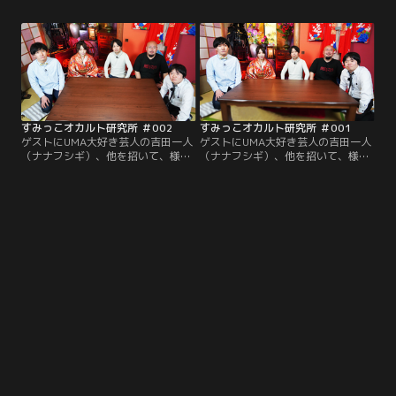
はコチラ！今年発見されそうなUMA
はコチラ！新型ウイルス陰謀論／予
／令和に流行る裏稼業／怪談「静岡
言された恐怖の未来／「新紙幣の一
の黄色い車」／ロシアが頼る沈黙
二三」伝説／エネルギー研究の最前
男。
線。
すみっこオカルト研究所 ＃002
すみっこオカルト研究所 ＃001
ゲストにUMA大好き芸人の吉田一人
ゲストにUMA大好き芸人の吉田一人
（ナナフシギ）、他を招いて、様々
（ナナフシギ）、他を招いて、様々
な仮説について議論します。今回の
な仮説について議論します。今回の
研究テーマはコチラ！盗電するUFO
研究テーマはコチラ！環境少女は
／某国のリーサルウェポン／名前に
130歳！？／本当は怖いAI／未確認
使ってはいけない漢字／王室にまつ
動物〇〇男／スパイが語ったガチ
わる不思議な話。
話。