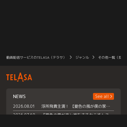
動画配信サービスのTELASA（テラサ）
ジャンル
その他一覧（見放
NEWS
See all
2026.08.01
浮所飛貴主演！ 【夏色の風が僕の家にやってきた】 本日よりテラサで独占配信スタート！
2026.07.18
『夏色の雲が恋と嵐をまきおこす』スペシャルメイキング 【Part1】2026年７月18日（土）23時30分～配信スタート！話題のシーンの裏側を大公開！豪華キャスト大集合！ 『武宮家 真夏の家族会議』開催！
2026.07.15
救命医・遥（今田）の《心揺さぶる過去》や、 麻酔科医・権野（船越英一郎）の《謎多きプライベート》など… 《知られざるエピソード》を独占配信！