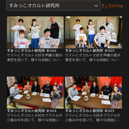
すみっこオカルト研究所
Sorting
すみっこオカルト研究所 ＃006
すみっこオカルト研究所 ＃005
ゲストにオカルト大好き声優の徳井
ゲストにオカルト大好き声優の徳井
青空を招いて、様々な仮説について
青空を招いて、様々な仮説について
議論します。今回の研究テーマはコ
議論します。今回の研究テーマはコ
チラ！メキシコでUMAを激写／ネッ
チラ！東京湾に浮かぶUFO／仙台上
シーの最新写真！？／新時代の裏仕
空白い物体の謎／本能寺の変の真相
事／地震は電磁波が起こす！？
／胸騒ぎで未来は変わる。
すみっこオカルト研究所 ＃004
すみっこオカルト研究所 ＃003
ゲストにオカルト大好きグラドルの
ゲストにオカルト大好きグラドルの
小島みゆを招いて、様々な仮説につ
小島みゆを招いて、様々な仮説につ
いて議論します。今回の研究テーマ
いて議論します。今回の研究テーマ