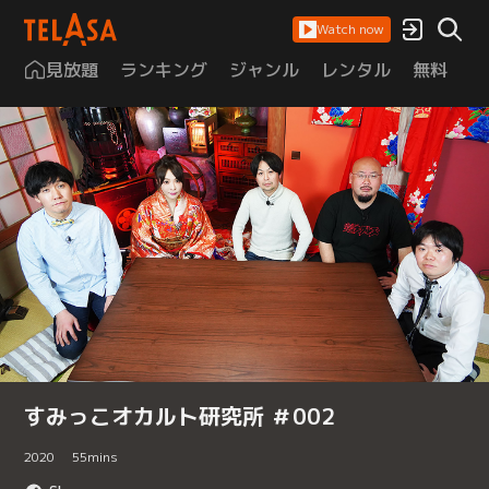
Watch now
見放題
ランキング
ジャンル
レンタル
無料
は
すみっこオカルト研究所 ＃002
2020
55
mins