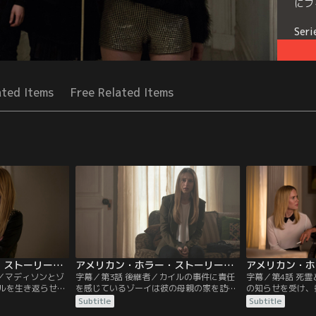
にフ
Seri
ated Items
Free Related Items
アメリカン・ホラー・ストーリー：魔女団 第02話／字幕
アメリカン・ホラー・ストーリー：魔女団 第03話／字幕
界／マディソンとゾ
字幕／第3話 後継者／カイルの事件に責任
字幕／第4話 死
ルを生き返らせ
を感じているゾーイは彼の母親の家を訪ね
の知らせを受け、
中にいる間に180
る。フィオナは老いて魔女としての力を失
めに学校を訪れた
Subtitle
Subtitle
然とするが、フィ
うことを極度に恐れる。一方、マディソン
オナに敵意を持つ