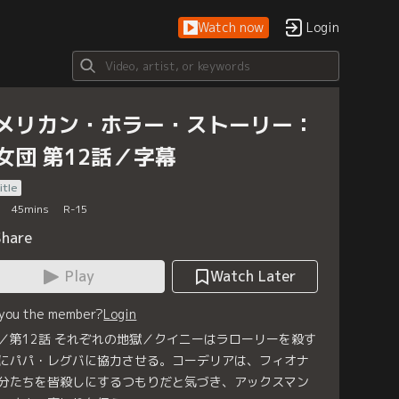
Watch now
Login
メリカン・ホラー・ストーリー：
女団 第12話／字幕
itle
45
mins
R-15
Share
Play
Watch Later
 you the member?
Login
／第12話 それぞれの地獄／クイニーはラローリーを殺す
にパパ・レグバに協力させる。コーデリアは、フィオナ
分たちを皆殺しにするつもりだと気づき、アックスマン