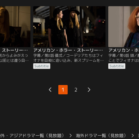
にする。
には、ある変化が現れ始める。
女を追い詰めよう
アメリカン・ホラー・ストーリー：魔女団 第07話／字幕
アメリカン・ホラー・ストーリー：魔女団 第08話／字幕
／死からよみがえっ
字幕／第8話 儀式／コーデリアたちはフィ
字幕／第9話 頭
以前とは違う自分
オナを自殺に追い込み、新スプリームを任
ことでフィオナは
じように生き返っ
命する計画を立てる。クイニーの裏切りで
ラヴォーと同盟を
Subtitle
Subtitle
。クイニーはデル
マリー・ラヴォーに捕まったデルフィーン
は目を失ったコー
は檻の中に監禁されていた。
る計画を実行する
1
2
海外・アジアドラマ一覧（見放題）
海外ドラマ一覧（見放題）