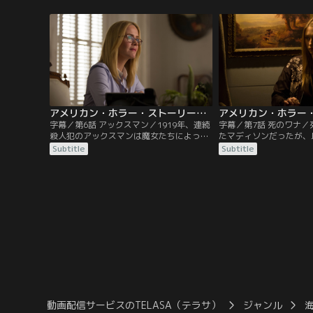
闇が潜んでいるのだった。
オナに従って生きること
アメリカン・ホラー・ストーリー：魔女団 第06話／字幕
字幕／第6話 アックスマン／1919年、連続
字幕／第7話 死のワナ
殺人犯のアックスマンは魔女たちによって
たマディソンだったが、
殺され、ロビショーズ・アカデミーに閉じ
に戸惑いを隠せない。同
Subtitle
Subtitle
込められていた。ゾーイはマディソンを捜
たカイルも苦しんでいた
すためにアックスマンと取引する。
フィーンと仲良くなる。
動画配信サービスのTELASA（テラサ）
ジャンル