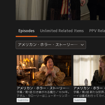
Episodes
Unlimited Related Items
PPV Rel
アメリカン・ホラー・ストーリー：魔女団
アメリカン・ホラー・ストーリー：魔女団 第01話／字幕
字幕／第1話 引き継がれる魔力／1834年。
字幕／第2話 新たな世
マダム・ラローリーはニューオーリンズの
ーイは儀式を行ってカイ
社交界で誰もが知る人物だ。だが華やかな
た。ラローリーは、土の
Subtitle
Subtitle
生活の裏には、誰にも知られてはいけない
年も経っていたと知り愕