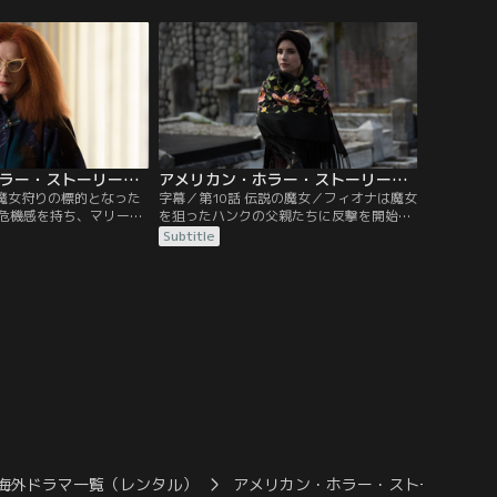
と必死になる。
員会のメンバーが調査にやってくる。
アメリカン・ホラー・ストーリー：魔女団 第09話／字幕
アメリカン・ホラー・ストーリー：魔女団 第10話／字幕
／魔女狩りの標的となった
字幕／第10話 伝説の魔女／フィオナは魔女
危機感を持ち、マリー・
を狙ったハンクの父親たちに反撃を開始す
結ぼうとする。マートル
る一方で、マリー・ラヴォーから永遠の命
Subtitle
デリアを不憫に思い、あ
を手に入れる方法を聞き出し、パパ・レグ
。
バと契約を結ぼうとする。
海外ドラマ一覧（レンタル）
アメリカン・ホラー・ストーリー：