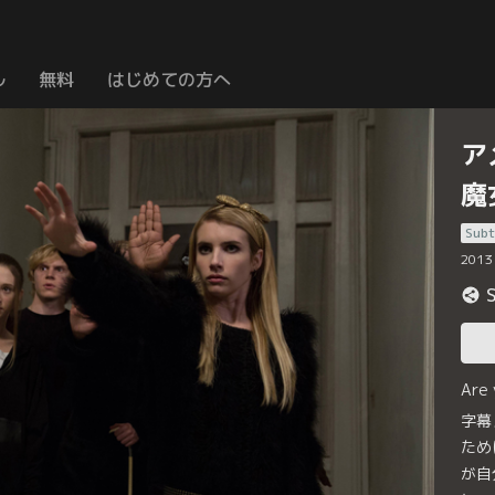
ル
無料
はじめての方へ
ア
魔
Subt
2013
Are
字幕
ため
が自