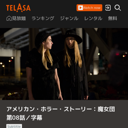
Watch now
見放題
ランキング
ジャンル
レンタル
無料
は
アメリカン・ホラー・ストーリー：魔女団
第08話／字幕
Subtitle