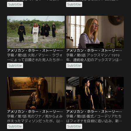
親の家を訪ねる。フィオナは老いて
人が調査のために学校を訪れた。そ
Subtitle
Subtitle
魔女としての力を失うことを極度に
の中の1人で、フィオナに敵意を持
恐れる。一方、マディソンには、あ
つマートル・スノーは、彼女を追い
る変化が現れ始める。
詰めようと必死になる。
アメリカン・ホラー・ストーリー：魔女団 第05話／字幕
アメリカン・ホラー・ストーリー：魔女団 第06話／字幕
字幕／第5話 火刑／マリー・ラヴォ
字幕／第6話 アックスマン／1919
ーによって召喚された死人たちが魔
年、連続殺人犯のアックスマンは魔
女の学校を襲う。その中にはラロー
女たちによって殺され、ロビショー
Subtitle
Subtitle
リーの娘たちもいた。数々の不可解
ズ・アカデミーに閉じ込められてい
な事件が続いたため、委員会のメン
た。ゾーイはマディソンを捜すため
バーが調査にやってくる。
にアックスマンと取引する。
アメリカン・ホラー・ストーリー：魔女団 第07話／字幕
アメリカン・ホラー・ストーリー：魔女団 第08話／字幕
字幕／第7話 死のワナ／死からよみ
字幕／第8話 儀式／コーデリアたち
がえったマディソンだったが、以前
はフィオナを自殺に追い込み、新ス
とは違う自分に戸惑いを隠せない。
プリームを任命する計画を立てる。
Subtitle
Subtitle
同じように生き返ったカイルも苦し
クイニーの裏切りでマリー・ラヴォ