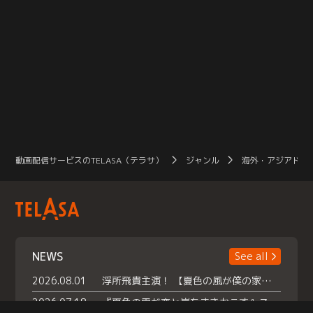
動画配信サービスのTELASA（テラサ）
ジャンル
海外・アジアドラ
NEWS
See all
2026.08.01
浮所飛貴主演！ 【夏色の風が僕の家にやってきた】 本日よりテラサで独占配信スタート！
2026.07.18
『夏色の雲が恋と嵐をまきおこす』スペシャルメイキング 【Part1】2026年７月18日（土）23時30分～配信スタート！話題のシーンの裏側を大公開！豪華キャスト大集合！ 『武宮家 真夏の家族会議』開催！