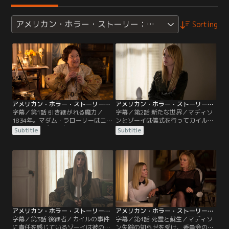
アメリカン・ホラー・ストーリー：魔女団
Sorting
アメリカン・ホラー・ストーリー：魔女団 第01話／字幕
アメリカン・ホラー・ストーリー：魔女団 第02話／字幕
字幕／第1話 引き継がれる魔力／
字幕／第2話 新たな世界／マディソ
1834年。マダム・ラローリーはニュ
ンとゾーイは儀式を行ってカイルを
ーオーリンズの社交界で誰もが知る
生き返らせた。ラローリーは、土の
Subtitle
Subtitle
人物だ。だが華やかな生活の裏に
中にいる間に180年も経っていたと
は、誰にも知られてはいけない闇が
知り愕然とするが、フィオナに従っ
潜んでいるのだった。
て生きることにする。
アメリカン・ホラー・ストーリー：魔女団 第03話／字幕
アメリカン・ホラー・ストーリー：魔女団 第04話／字幕
字幕／第3話 後継者／カイルの事件
字幕／第4話 死霊と蘇生／マディソ
に責任を感じているゾーイは彼の母
ン失踪の知らせを受け、委員会の3