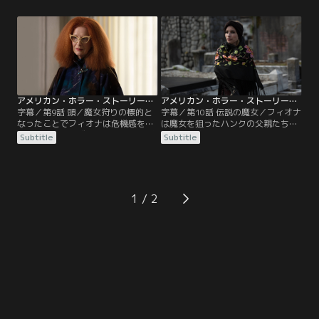
んでいた。クイニーはデルフィーン
ーに捕まったデルフィーンは檻の中
と仲良くなる。
に監禁されていた。
アメリカン・ホラー・ストーリー：魔女団 第09話／字幕
アメリカン・ホラー・ストーリー：魔女団 第10話／字幕
字幕／第9話 頭／魔女狩りの標的と
字幕／第10話 伝説の魔女／フィオナ
なったことでフィオナは危機感を持
は魔女を狙ったハンクの父親たちに
ち、マリー・ラヴォーと同盟を結ぼ
反撃を開始する一方で、マリー・ラ
Subtitle
Subtitle
うとする。マートルは目を失ったコ
ヴォーから永遠の命を手に入れる方
ーデリアを不憫に思い、ある計画を
法を聞き出し、パパ・レグバと契約
実行する。
を結ぼうとする。
1