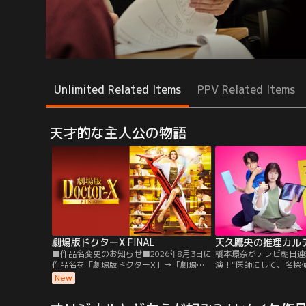
Unlimited Related Items
PPV Related Items
天才的な主人公の物語
劇場版ドクターX FINAL
天久鷹央の推理カル
■作品名変更のお知らせ■2026年8月3日に
橋本環奈がテレビ朝日連
作品名を「劇場版ドクターX」→「劇場版
演！“医師にして、名探
ドクターX FINAL」に変更いたしました。
ター・天久鷹央（橋本環
New
内容は同一となります。ご了承ください。
超常現象まで…あらゆる
／フリーランスの天才外科医・大門未知子
によって解決に導いてい