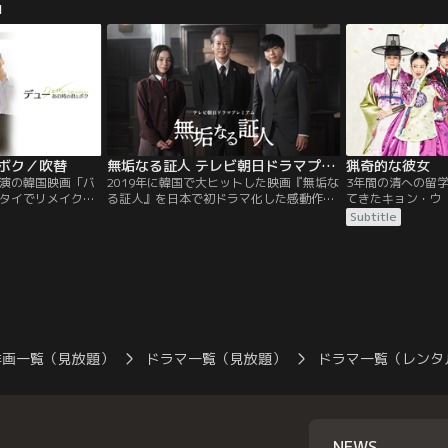
品
の病気（ナゾ）、私
さ）役を熱演しま
任の内科医・小鳥遊
敷で起きた連続殺
ディはまさに、医
紗。
ムズ。原作は、シ
！ ヒットメーカ
小説、初ドラマ
とボク／吹替
無垢なる証人 テレビ朝日ドラマプレミアム
猟奇的な彼女
演の韓国映画「バ
2019年に韓国で大ヒットした映画『無垢な
3年間の清への留
タイでリメイク
る証人』を日本で初ドラマ化した感動作！
てきたキョン・ウ
れる男子高校生の
殺人事件の容疑者の弁護士と、事件の唯一
とうたわれる秀才
Subtitle
ー。1996年のタ
の目撃者である自閉スペクトラム症の少女-
て祝宴が開かれ、
濃い町で、厳格な
-。事件がなければ出会うことがなかったふ
するのだが、そこ
プと、母と二人暮
たりの心の触れ合いを描くヒューマンドラ
な…泥酔女（オ・
会った。二人の友
マ。
酔女を助けたキョ
長。その関係は学
恩人であるキョン
…。
てしまう。
洋画一覧（見放題）
ドラマ一覧（見放題）
ドラマ一覧（レンタ
NEWS