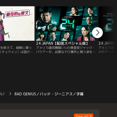
す！小さな孤島にある屋
込んでいく。多彩な魅力を持つまったく新
見された身
人事件に巻き込まれた有
しい法医学ドラマ！！
家族の元に
志向の室長
の昇進しか
24 JAPAN【配信スペシャル版】
24 JAP
学を終えて、朝鮮に帰っ
アメリカ連邦機関CTUの捜査官ジャック・
アメリカ連邦
（チュウォン）は国の宝
バウアーが、凶悪なテロ事件と戦う姿を描
バウアーが
。そんな彼の帰国を祝っ
いた米国ドラマ『24』。本作は1シーズン
いた米国ドラ
気分良く家路に着こうと
（全24話／24時間）をかけて1日の出来事
（全24話／
には今にも川に落ちそう
をリアルタイムで描く革新的なスタイル、
をリアルタ
ヨンソ）！？仕方なく泥
そしてスピーディーかつスリリングな展開
そしてスピ
ン・ウだったが、彼女は
で視聴者を圧倒し、世界的大ヒットシリー
で視聴者を
・ウを変態だと勘違いし
ズとなりました。そんな超大作をテレビ朝
ズとなりま
日が20世紀FOX社と組んでリメイク！
日が20世紀
ル）
BAD GENIUS／バッド・ジーニアス／字幕
See all