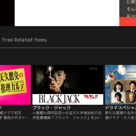
に奇
そん
を父
ス”
Free Related Items
テ
ブラック・ジャック
続ドラマ初主
≪連載50周年記念≫を迎えた手塚治虫の名
新たな推理の名手
偵”異色の天才ドク
作医療漫画『ブラック・ジャック』を24年
演ドラマ！大人気
奈）が、難事件や
ぶりにドラマ化！主演・高橋一生が鬼才ク
哉氏の同名小説『
≪謎≫を≪診断≫
リエイター陣と手を組みブラック・ジャッ
簿』を初めて映像
く、新感覚・本格
クを創出
才探偵少女・綾羅