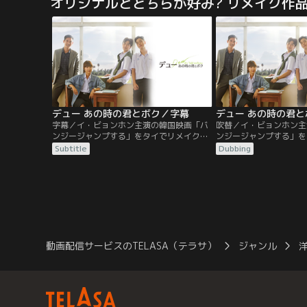
オリジナルとどちらが好み? リメイク作
は、某国の大統領の命を救うため日本を離
医療ミステリー。--こ
れていた。その頃、東帝大学病院では、若
が診断してやる--新赴
き新病院長・神津比呂人が現れる。
優（三浦翔平）と凸凹バ
療版シャーロック・ホー
リーズ累計360万部突破
ー・知念実希人の大人気
化。
デュー あの時の君とボク／字幕
デュー あの時の君
字幕／イ・ビョンホン主演の韓国映画「バ
吹替／イ・ビョンホン主
ンジージャンプする」をタイでリメイク
ンジージャンプする」を
し、同性の転校生に惹かれる男子高校生の
し、同性の転校生に惹か
Subtitle
Dubbing
純情を描いた純情ストーリー。1996年のタ
純情を描いた純情ストーリ
イ。同性愛への偏見が色濃い町で、厳格な
イ。同性愛への偏見が色
家庭に育った高校生ポップと、母と二人暮
家庭に育った高校生ポッ
らしの転校生デューは出会った。二人の友
らしの転校生デューは出
情はほのかな愛情へと成長。その関係は学
情はほのかな愛情へと成
校にも家族にも知れ渡り…。
校にも家族にも知れ渡り
動画配信サービスのTELASA（テラサ）
ジャンル