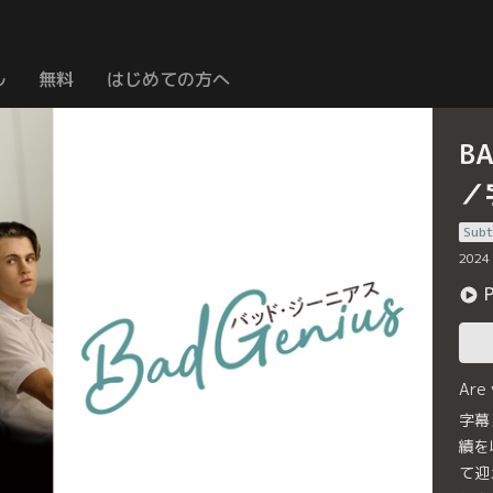
ル
無料
はじめての方へ
B
／
Subt
2024
Are
字幕
績を
て迎