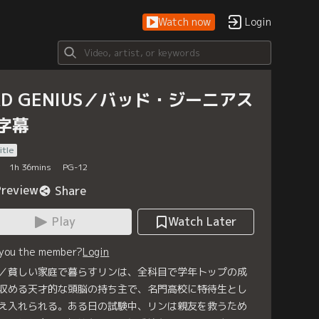
Watch now
Login
AD GENIUS／バッド・ジーニアス
字幕
itle
1
h
36
mins
PG-12
Preview
Share
Play
Watch Later
 you the member?
Login
／貧しい家庭で暮らすリンは、全科目で学年トップの成
収める天才的な頭脳の持ち主で、名門高校に特待生とし
え入れられる。ある日の試験中、リンは親友を救うため