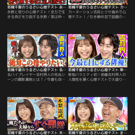
若槻千夏のうるさい心理テスト 永野と怒りの心理テスト！全力で生きる良さを力説する永野
若槻千夏のうるさい心理テスト カーネーション吉田とクセ強めで心理テスト！
永野と怒りの心理テスト！全力で生
カーネーション吉田とクセ強めで心
きる良さを力説する永野／実は仲良
理テスト！／引き締め芸で話題のカ
し若槻＆永野でうるさすぎ心理テス
ーネーション吉田と クセ強めで心理
ト！ 2人がシンパシーを感じる「全
テストトーク 同棲中の恋人の嫌な行
力な生き方」で大盛り上がり 永野が
動でお金の使い方の心理が分か
激怒する日々顔とは！？ さらに歯医
る！？ ケチだと思う事であなたの警
者・美容師・不動産・ウェディング
戒心の度合が分かる！？ さらに吉田
プランナーなどの中で 絶対失敗した
が絶対にいい人と結婚する！ と若槻
くないものは何！？ 何を選ぶかであ
が断言する理由とは？ 番組を見なが
なたの「かまってちゃん度」が分か
らあなたもテストに挑戦！
る！？
若槻千夏のうるさい心理テスト 名バイプレイヤー吉村界人の死ぬシーンの撮影裏側とは？
若槻千夏のうるさい心理テスト 単独バラエティ初！俳優吉村界人の人間性を暴く心理テストで大盛り上がり！
名バイプレイヤー吉村界人の死ぬシ
単独バラエティ初！俳優吉村界人の
ーンの撮影裏側とは？／今最も目に
人間性を暴く心理テストで大盛り上
する若手バイプレーヤー吉村界人！
がり！／今最も目にする若手バイプ
吉村が語る地面師の名シーンでの撮
レーヤー吉村界人！若槻も見てる作
影秘話とは？あなたがもし俳優だっ
品に全部出てると豪語する注目俳優
たらやりたい役は？吉村の答えにな
が 心理テストに挑戦！一蘭のオーダ
ぜか若槻怒り！？さらに！吉村が
ーシートで分かる部屋キレイ度テス
SNSをやめた理由とは？番組を見な
ト！異国の地のトラブルで分かるヒ
がらあなたもテストに挑戦！心理学
ーロー度テスト！さらにアジア旅行
の先生が解説、あなたの深層心理を
で若槻と意気投合！？番組を見なが
深堀りしていきます！
らあなたもテストに挑戦！
若槻千夏のうるさい心理テスト 木梨憲武とうるさく夫婦関係の心理テスト！
若槻千夏のうるさい心理テスト まさかの木梨憲武参戦で心理テストどころじゃないSP