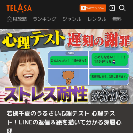
Watch now
見放題
ランキング
ジャンル
レンタル
無料
は
若槻千夏のうるさい心理テスト 心理テス
ト！LINEの返信＆絵を描いて分かる深層心
理