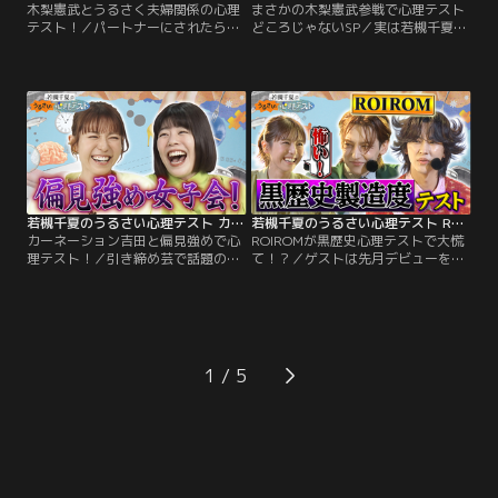
木梨憲武とうるさく夫婦関係の心理
まさかの木梨憲武参戦で心理テスト
テスト！／パートナーにされたら嫌
どころじゃないSP／実は若槻千夏と
な事とは！？木梨憲武と夫婦の関係
仲良し 木梨憲武が初登場！収録開始
性に関してトーク！されたら嫌な事
からずっと木梨ワールド全開！しか
テストで番組初の出来事が！さらに
もこの収録日は若槻千夏の誕生日！
桃太郎心理テスト！あなたが桃太郎
木梨が持ってきたサプライズプレゼ
だとしたら登場人物は周りの人で言
ントとは！？番組を見ながらあなた
うと誰！？番組を見ながらあなたも
もテストに挑戦！心理学の先生が解
テストに挑戦！心理学の先生が解
説、あなたの深層心理を深堀りして
説、あなたの深層心理を深堀りして
いきます！
いきます！
若槻千夏のうるさい心理テスト カーネーション吉田と偏見強めで心理テスト！
若槻千夏のうるさい心理テスト ROIROMが黒歴史心理テストで大慌て！？
カーネーション吉田と偏見強めで心
ROIROMが黒歴史心理テストで大慌
理テスト！／引き締め芸で話題のカ
て！？／ゲストは先月デビューをし
ーネーション吉田と 偏見強めな女子
たROIROM！これ詰んだ…と思った
会心理テストトーク うちらマナカ
瞬間で分かる黒歴史やらかし度テス
ナ！？と若槻がいうほど性格が似て
ト！まさかの結果に2人が大慌
る2人で心理テスト！知り合いと出
て！？さらに学生時代思い出しテス
会いたくない場所の選び方であなた
トでは恋愛に対する2人の向き合い
のカメレオン度が分かる 居酒屋のシ
方に 若槻がゲンナリ！？番組を見な
1
チュエーション2択であなたがどん
がらあなたもテストに挑戦！心理学
な損をするタイプかが分かる…。
の先生が解説、あなたの深層心理を
深堀りしていきます！