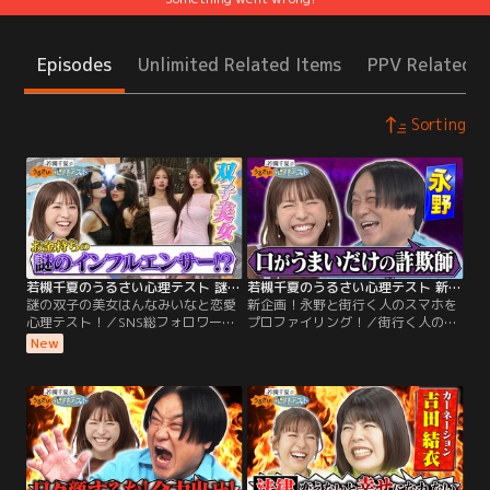
Episodes
Unlimited Related Items
PPV Related I
Sorting
若槻千夏のうるさい心理テスト 謎の双子の美女はんなみいなと恋愛心理テスト！
若槻千夏のうるさい心理テスト 新企画！永野と街行く人のスマホをプロファイリング！
謎の双子の美女はんなみいなと恋愛
新企画！永野と街行く人のスマホを
心理テスト！／SNS総フォロワー
プロファイリング！／街行く人のス
150万人！ 話題のはんなみいなとう
マホを調査 このカップルのLINEはど
New
るさく心理テスト！ 体系維持のため
れ？ この人のスマホの待ち受けはど
に全て計って食べる！？ 彼氏がいる
れ？ インタビューをもとにスマホの
時期は全て同じ！？ 好きになるタイ
中身を予想！ 永野と予想しながらう
プに意外な事実が！？ そして同棲し
るさくプロファイリング あまりに高
てる時にむむむと感じる瞬間で分か
い若槻の分析に永野が驚愕！？ 番組
る事とは？ 番組を見ながらあなたも
を見ながらあなたもテストに挑戦！
テストに挑戦！