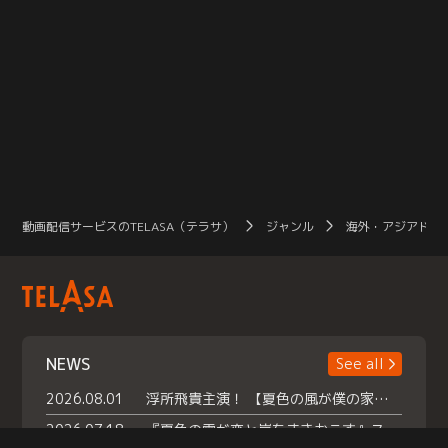
動画配信サービスのTELASA（テラサ）
ジャンル
海外・アジアドラ
NEWS
See all
2026.08.01
浮所飛貴主演！ 【夏色の風が僕の家にやってきた】 本日よりテラサで独占配信スタート！
2026.07.18
『夏色の雲が恋と嵐をまきおこす』スペシャルメイキング 【Part1】2026年７月18日（土）23時30分～配信スタート！話題のシーンの裏側を大公開！豪華キャスト大集合！ 『武宮家 真夏の家族会議』開催！