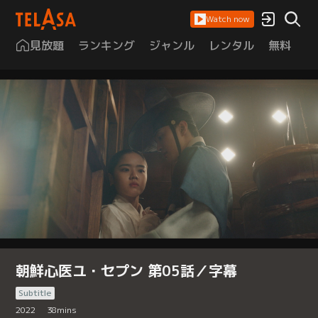
Watch now
見放題
ランキング
ジャンル
レンタル
無料
は
朝鮮心医ユ・セプン 第05話／字幕
Subtitle
2022
38
mins