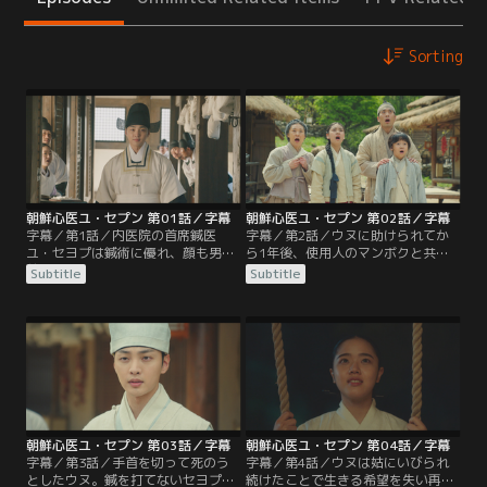
Sorting
朝鮮心医ユ・セプン 第01話／字幕
朝鮮心医ユ・セプン 第02話／字幕
字幕／第1話／内医院の首席鍼医
字幕／第2話／ウヌに助けられてか
ユ・セヨプは鍼術に優れ、顔も男
ら1年後、使用人のマンボクと共に
前、吏曹判書ユ・フミョンを父に持
放浪を続けるセヨプ。そんな時、川
Subtitle
Subtitle
ち、出世街道を突き進んでいた。だ
で溺れるウヌを発見し、昼間出会っ
がある日、幼なじみの世子に懇願さ
たケ・ジハンの医院へ連れていく。
れて王に刺鍼し、王を死なせてしま
一命をとりとめたウヌだったが、翌
う。そして、王の死に対する陰謀を
日姿を消してしまう。ジハンは治療
疑い、息子を救おうとしていた父も
費と宿代の代わりにケス医院で患者
殺される。都を追われたセヨプは、
を診るように迫り、セヨプは仕方な
絶望の淵に立たされるのだった。
く医院で働いて代金を返すことに。
朝鮮心医ユ・セプン 第03話／字幕
朝鮮心医ユ・セプン 第04話／字幕
字幕／第3話／手首を切って死のう
字幕／第4話／ウヌは姑にいびられ
としたウヌ。鍼を打てないセヨプの
続けたことで生きる希望を失い再び