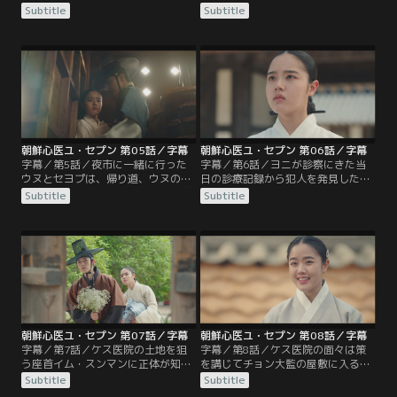
代わりにジハンが駆けつけ何とか助
自殺を図るが、セヨプが救う機会を
Subtitle
Subtitle
かる。セヨプがケス医院に戻ると、
くれと言い助ける。セヨプはひょん
なぜか医院に居候するばあさんか
なことからウヌが姑から毒を盛られ
ら“プン”と呼ばれるようになってい
ていたことを突き止め、姑からウヌ
た。数日後、また重体のウヌが運ば
を解放させる。ケス医院に居候する
れてくる。中毒症状だと見てとった
ばあさんから“プン”と呼ばれるよう
セヨプは、婚家に毒を盛られたので
になっていたセヨプは、“ユ・セプ
はと疑い、湯薬を調べるが…。
ン”と名乗ることに。
朝鮮心医ユ・セプン 第05話／字幕
朝鮮心医ユ・セプン 第06話／字幕
字幕／第5話／夜市に一緒に行った
字幕／第6話／ヨニが診察にきた当
ウヌとセヨプは、帰り道、ウヌの父
日の診療記録から犯人を発見したセ
の弟子で、左議政チョ・テハクの養
ヨプ。ウヌは証拠を得るために婚家
Subtitle
Subtitle
子である御史、チョ・シヌと出くわ
に戻り、ヨニに濡れ衣を着せようと
す。その夜、変な物音を聞いたウヌ
した犯人を捕まえる。婚家との縁を
とセヨプだが、次の日、九尾狐が出
切り、人を助けるような仕事がした
たという噂が広がる。肝を取られた
いと言うウヌに、セヨプはケス医院
死体が上がったのだ。そしてまた同
で働きながら医術を習うことを勧め
じ手口の事件が起こり、ケス医院の
る。一方、王宮では「前の王様の死
患者である少女ヨニが犯人として捕
に関わった女官がいる」と言い残
まる。
し、尚宮が死ぬ。
朝鮮心医ユ・セプン 第07話／字幕
朝鮮心医ユ・セプン 第08話／字幕
字幕／第7話／ケス医院の土地を狙
字幕／第8話／ケス医院の面々は策
う座首イム・スンマンに正体が知ら
を講じてチョン大監の屋敷に入るこ
れたセヨプ。だがスンマンに脅され
とに成功し、セヨプとウヌはマンボ
Subtitle
Subtitle
てもセヨプはまるで相手にしない。
クを救うための証拠を探す。後日、