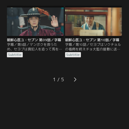
ある日、セヨプのために薬材を採ろ
2人は再びチョン大監の娘ヒョヨン
うと山深くに入ったマンボクが、と
に会い、役所で事件の真相を話すよ
ある屋敷の奴婢を殺した殺人犯とし
うに頼む。ケス医院に戻り、皆で事
て捕縛されてしまう。そこでウヌ
件の内容を振り返っていた時、セヨ
は、マンボクを救うカギを握る女人
プとウヌはあることから真犯人を突
を診るため、セヨプに医術の手ほど
き止める。
きを受ける。
朝鮮心医ユ・セプン 第09話／字幕
朝鮮心医ユ・セプン 第10話／字幕
字幕／第9話／マンボクを救うた
字幕／第10話／セヨプはソクチョル
め、セヨプは真犯人を追って馬を走
の看病を終えチョ大監の屋敷に送り
らせる。刑の執行が刻一刻と迫る
届けるが、そこで異様な光景を目に
Subtitle
Subtitle
中、セヨプは無事にマンボクを助け
する。ソクチョルに現れるあらゆる
ることができるのか？その頃、左議
症状から虐待を考えるセヨプは、屋
政は、セヨプが先王の死の秘密を握
敷で正室の息子たちに殴られている
っている可能性を知り、彼を亡きも
のを目撃する。その頃、左議政は、
のにしようとしていた。一方、ソラ
養子のシヌにセヨプを殺すよう命
1
ク村で一番の勢家の子ソクチョル
じ、シヌはすぐさまセヨプのもとへ
が、幻覚を見るといって医院に運ば
向かう。
れてくる。