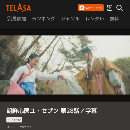
Watch now
見放題
ランキング
ジャンル
レンタル
無料
は
朝鮮心医ユ・セプン 第28話／字幕
Subtitle
2022
35
mins