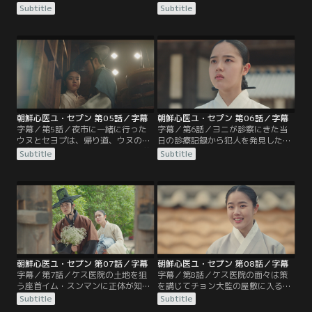
代わりにジハンが駆けつけ何とか助
自殺を図るが、セヨプが救う機会を
Subtitle
Subtitle
かる。セヨプがケス医院に戻ると、
くれと言い助ける。セヨプはひょん
なぜか医院に居候するばあさんか
なことからウヌが姑から毒を盛られ
ら“プン”と呼ばれるようになってい
ていたことを突き止め、姑からウヌ
た。数日後、また重体のウヌが運ば
を解放させる。ケス医院に居候する
れてくる。中毒症状だと見てとった
ばあさんから“プン”と呼ばれるよう
セヨプは、婚家に毒を盛られたので
になっていたセヨプは、“ユ・セプ
はと疑い、湯薬を調べるが…。
ン”と名乗ることに。
朝鮮心医ユ・セプン 第05話／字幕
朝鮮心医ユ・セプン 第06話／字幕
字幕／第5話／夜市に一緒に行った
字幕／第6話／ヨニが診察にきた当
ウヌとセヨプは、帰り道、ウヌの父
日の診療記録から犯人を発見したセ
の弟子で、左議政チョ・テハクの養
ヨプ。ウヌは証拠を得るために婚家
Subtitle
Subtitle
子である御史、チョ・シヌと出くわ
に戻り、ヨニに濡れ衣を着せようと
す。その夜、変な物音を聞いたウヌ
した犯人を捕まえる。婚家との縁を
とセヨプだが、次の日、九尾狐が出
切り、人を助けるような仕事がした
たという噂が広がる。肝を取られた
いと言うウヌに、セヨプはケス医院
死体が上がったのだ。そしてまた同
で働きながら医術を習うことを勧め
じ手口の事件が起こり、ケス医院の
る。一方、王宮では「前の王様の死
患者である少女ヨニが犯人として捕
に関わった女官がいる」と言い残
まる。
し、尚宮が死ぬ。
朝鮮心医ユ・セプン 第07話／字幕
朝鮮心医ユ・セプン 第08話／字幕
字幕／第7話／ケス医院の土地を狙
字幕／第8話／ケス医院の面々は策
う座首イム・スンマンに正体が知ら
を講じてチョン大監の屋敷に入るこ
れたセヨプ。だがスンマンに脅され
とに成功し、セヨプとウヌはマンボ
Subtitle
Subtitle
てもセヨプはまるで相手にしない。
クを救うための証拠を探す。後日、