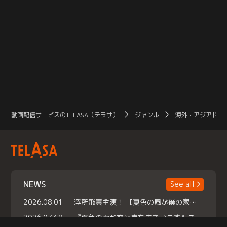
動画配信サービスのTELASA（テラサ）
ジャンル
海外・アジアドラ
NEWS
See all
2026.08.01
浮所飛貴主演！ 【夏色の風が僕の家にやってきた】 本日よりテラサで独占配信スタート！
2026.07.18
『夏色の雲が恋と嵐をまきおこす』スペシャルメイキング 【Part1】2026年７月18日（土）23時30分～配信スタート！話題のシーンの裏側を大公開！豪華キャスト大集合！ 『武宮家 真夏の家族会議』開催！