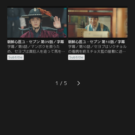
ある日、セヨプのために薬材を採ろ
2人は再びチョン大監の娘ヒョヨン
うと山深くに入ったマンボクが、と
に会い、役所で事件の真相を話すよ
ある屋敷の奴婢を殺した殺人犯とし
うに頼む。ケス医院に戻り、皆で事
て捕縛されてしまう。そこでウヌ
件の内容を振り返っていた時、セヨ
は、マンボクを救うカギを握る女人
プとウヌはあることから真犯人を突
を診るため、セヨプに医術の手ほど
き止める。
きを受ける。
朝鮮心医ユ・セプン 第09話／字幕
朝鮮心医ユ・セプン 第10話／字幕
字幕／第9話／マンボクを救うた
字幕／第10話／セヨプはソクチョル
め、セヨプは真犯人を追って馬を走
の看病を終えチョ大監の屋敷に送り
らせる。刑の執行が刻一刻と迫る
届けるが、そこで異様な光景を目に
Subtitle
Subtitle
中、セヨプは無事にマンボクを助け
する。ソクチョルに現れるあらゆる
ることができるのか？その頃、左議
症状から虐待を考えるセヨプは、屋
政は、セヨプが先王の死の秘密を握
敷で正室の息子たちに殴られている
っている可能性を知り、彼を亡きも
のを目撃する。その頃、左議政は、
のにしようとしていた。一方、ソラ
養子のシヌにセヨプを殺すよう命
1
ク村で一番の勢家の子ソクチョル
じ、シヌはすぐさまセヨプのもとへ
が、幻覚を見るといって医院に運ば
向かう。
れてくる。