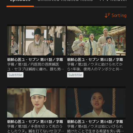
Sorting
朝鮮心医ユ・セプン 第01話／字幕
朝鮮心医ユ・セプン 第02話／字幕
字幕／第1話／内医院の首席鍼医
字幕／第2話／ウヌに助けられてか
ユ・セヨプは鍼術に優れ、顔も男
ら1年後、使用人のマンボクと共に
前、吏曹判書ユ・フミョンを父に持
放浪を続けるセヨプ。そんな時、川
Subtitle
Subtitle
ち、出世街道を突き進んでいた。だ
で溺れるウヌを発見し、昼間出会っ
がある日、幼なじみの世子に懇願さ
たケ・ジハンの医院へ連れていく。
れて王に刺鍼し、王を死なせてしま
一命をとりとめたウヌだったが、翌
う。そして、王の死に対する陰謀を
日姿を消してしまう。ジハンは治療
疑い、息子を救おうとしていた父も
費と宿代の代わりにケス医院で患者
殺される。都を追われたセヨプは、
を診るように迫り、セヨプは仕方な
絶望の淵に立たされるのだった。
く医院で働いて代金を返すことに。
朝鮮心医ユ・セプン 第03話／字幕
朝鮮心医ユ・セプン 第04話／字幕
字幕／第3話／手首を切って死のう
字幕／第4話／ウヌは姑にいびられ
としたウヌ。鍼を打てないセヨプの
続けたことで生きる希望を失い再び