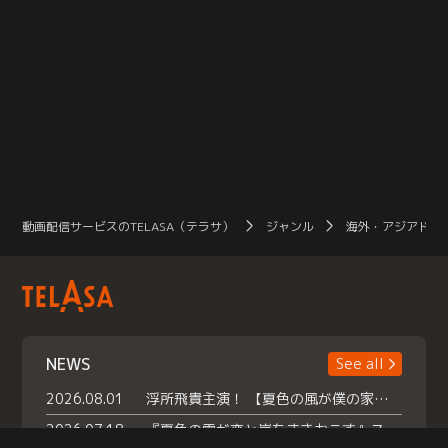
動画配信サービスのTELASA（テラサ）
ジャンル
海外・アジアドラ
NEWS
See all
2026.08.01
浮所飛貴主演！ 【夏色の風が僕の家にやってきた】 本日よりテラサで独占配信スタート！
2026.07.18
『夏色の雲が恋と嵐をまきおこす』スペシャルメイキング 【Part1】2026年７月18日（土）23時30分～配信スタート！話題のシーンの裏側を大公開！豪華キャスト大集合！ 『武宮家 真夏の家族会議』開催！