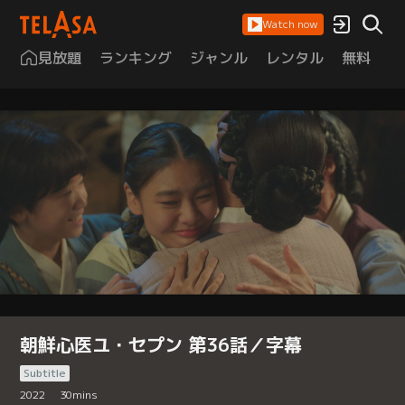
Watch now
見放題
ランキング
ジャンル
レンタル
無料
は
朝鮮心医ユ・セプン 第36話／字幕
Subtitle
2022
30
mins