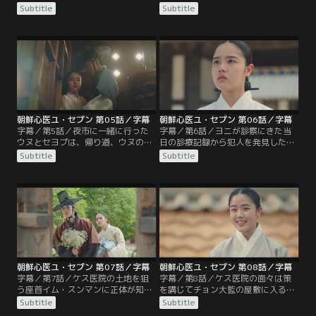
代わりにジハンが駆けつけ何とか助
自殺を図るが、セヨプが救う機会を
Subtitle
Subtitle
かる。セヨプがケス医院に戻ると、
くれと言い助ける。セヨプはひょん
なぜか医院に居候するばあさんか
なことからウヌが姑から毒を盛られ
ら“プン”と呼ばれるようになってい
ていたことを突き止め、姑からウヌ
た。数日後、また重体のウヌが運ば
を解放させる。ケス医院に居候する
れてくる。中毒症状だと見てとった
ばあさんから“プン”と呼ばれるよう
セヨプは、婚家に毒を盛られたので
になっていたセヨプは、“ユ・セプ
はと疑い、湯薬を調べるが…。
ン”と名乗ることに。
朝鮮心医ユ・セプン 第05話／字幕
朝鮮心医ユ・セプン 第06話／字幕
字幕／第5話／夜市に一緒に行った
字幕／第6話／ヨニが診察にきた当
ウヌとセヨプは、帰り道、ウヌの父
日の診療記録から犯人を発見したセ
の弟子で、左議政チョ・テハクの養
ヨプ。ウヌは証拠を得るために婚家
Subtitle
Subtitle
子である御史、チョ・シヌと出くわ
に戻り、ヨニに濡れ衣を着せようと
す。その夜、変な物音を聞いたウヌ
した犯人を捕まえる。婚家との縁を
とセヨプだが、次の日、九尾狐が出
切り、人を助けるような仕事がした
たという噂が広がる。肝を取られた
いと言うウヌに、セヨプはケス医院
死体が上がったのだ。そしてまた同
で働きながら医術を習うことを勧め
じ手口の事件が起こり、ケス医院の
る。一方、王宮では「前の王様の死
患者である少女ヨニが犯人として捕
に関わった女官がいる」と言い残
まる。
し、尚宮が死ぬ。
朝鮮心医ユ・セプン 第07話／字幕
朝鮮心医ユ・セプン 第08話／字幕
字幕／第7話／ケス医院の土地を狙
字幕／第8話／ケス医院の面々は策
う座首イム・スンマンに正体が知ら
を講じてチョン大監の屋敷に入るこ
れたセヨプ。だがスンマンに脅され
とに成功し、セヨプとウヌはマンボ
Subtitle
Subtitle
てもセヨプはまるで相手にしない。
クを救うための証拠を探す。後日、