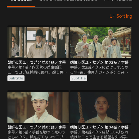
Sorting
朝鮮心医ユ・セプン 第01話／字幕
朝鮮心医ユ・セプン 第02話／字幕
字幕／第1話／内医院の首席鍼医
字幕／第2話／ウヌに助けられてか
ユ・セヨプは鍼術に優れ、顔も男
ら1年後、使用人のマンボクと共に
前、吏曹判書ユ・フミョンを父に持
放浪を続けるセヨプ。そんな時、川
Subtitle
Subtitle
ち、出世街道を突き進んでいた。だ
で溺れるウヌを発見し、昼間出会っ
がある日、幼なじみの世子に懇願さ
たケ・ジハンの医院へ連れていく。
れて王に刺鍼し、王を死なせてしま
一命をとりとめたウヌだったが、翌
う。そして、王の死に対する陰謀を
日姿を消してしまう。ジハンは治療
疑い、息子を救おうとしていた父も
費と宿代の代わりにケス医院で患者
殺される。都を追われたセヨプは、
を診るように迫り、セヨプは仕方な
絶望の淵に立たされるのだった。
く医院で働いて代金を返すことに。
朝鮮心医ユ・セプン 第03話／字幕
朝鮮心医ユ・セプン 第04話／字幕
字幕／第3話／手首を切って死のう
字幕／第4話／ウヌは姑にいびられ
としたウヌ。鍼を打てないセヨプの
続けたことで生きる希望を失い再び