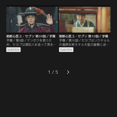
ある日、セヨプのために薬材を採ろ
2人は再びチョン大監の娘ヒョヨン
うと山深くに入ったマンボクが、と
に会い、役所で事件の真相を話すよ
ある屋敷の奴婢を殺した殺人犯とし
うに頼む。ケス医院に戻り、皆で事
て捕縛されてしまう。そこでウヌ
件の内容を振り返っていた時、セヨ
は、マンボクを救うカギを握る女人
プとウヌはあることから真犯人を突
を診るため、セヨプに医術の手ほど
き止める。
きを受ける。
朝鮮心医ユ・セプン 第09話／字幕
朝鮮心医ユ・セプン 第10話／字幕
字幕／第9話／マンボクを救うた
字幕／第10話／セヨプはソクチョル
め、セヨプは真犯人を追って馬を走
の看病を終えチョ大監の屋敷に送り
らせる。刑の執行が刻一刻と迫る
届けるが、そこで異様な光景を目に
Subtitle
Subtitle
中、セヨプは無事にマンボクを助け
する。ソクチョルに現れるあらゆる
ることができるのか？その頃、左議
症状から虐待を考えるセヨプは、屋
政は、セヨプが先王の死の秘密を握
敷で正室の息子たちに殴られている
っている可能性を知り、彼を亡きも
のを目撃する。その頃、左議政は、
のにしようとしていた。一方、ソラ
養子のシヌにセヨプを殺すよう命
1
ク村で一番の勢家の子ソクチョル
じ、シヌはすぐさまセヨプのもとへ
が、幻覚を見るといって医院に運ば
向かう。
れてくる。