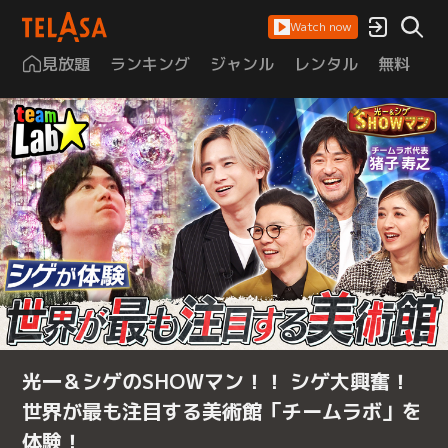
Watch now
見放題
ランキング
ジャンル
レンタル
無料
は
光一＆シゲのSHOWマン！！ シゲ大興奮！
世界が最も注目する美術館「チームラボ」を
体験！