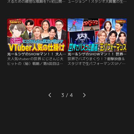
ズるための緻密な戦略をTV初公開！
ュージョン”！スタジオ大興奮の生
／第8回目は、今SNSを中心に話題
パフォーマンス！／第7回目は、世
沸騰中のショートドラマを深掘り！
界を沸かす“進化系日本のイリュー
ブームの火付け役「ごっこ倶楽部」
ジョン”を特集！この番組はミュー
を招き、人気の理由＆バズる仕掛け
ジカル『SHOCK』シリーズで作・構
に迫る！さらに、SNS総再生回数約
成・演出・主演を手がけ、国内ミュ
2500万回！友近さん主演のショート
ージカル単独主演記録を更新し続け
ドラマ「崖」も登場！
てきた堂本光一と、アイドル・俳
優・小説家・劇作家・映画監督…な
ど多ジャンルで…。
光一＆シゲのSHOWマン！！ 大人気Vtuberの世界 にじさんじ大ヒットの（秘）戦略
光一＆シゲのSHOWマン！！ 世界でバズりまくり！？衝撃映像＆スタジオで生パフォーマンスSP
大人気Vtuberの世界 にじさんじ大
世界でバズりまくり！？衝撃映像＆
ヒットの（秘）戦略／第6回目は、
スタジオで生パフォーマンスSP／堂
バーチャルと現実世界で躍動する
本光一＆加藤シゲアキが≪舞台エン
VTuberを深掘り！人気VTuber加賀
タメSHOW≫を徹底調査！今回のテ
美ハヤトさんを招き、観客の熱狂＆
ーマは「衝撃映像＆生パフォーマン
人気の理由に迫る！この番組はミュ
スSP」！世界でバズりまくった映像
ージカル『SHOCK』シリーズで作・
と生パフォーマンスを大放出！第5
構成・演出・主演を手がけ、国内ミ
回目は、世界でバズりまくった「衝
3
ュージカル単独主演記録を更新し続
撃パフォーマンス映像」を大放出！
けてきた堂本光一と…。