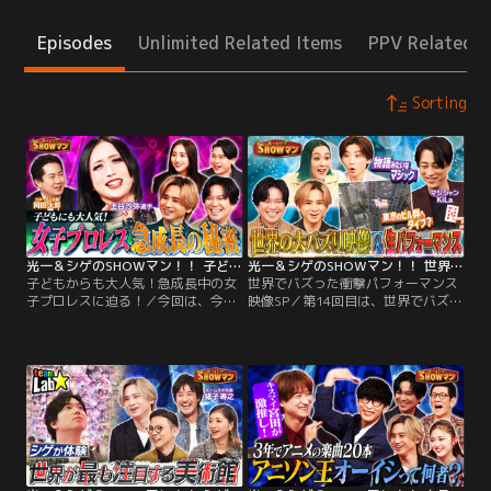
Episodes
Unlimited Related Items
PPV Related I
Sorting
光一＆シゲのSHOWマン！！ 子どもからも大人気！急成長中の女子プロレスに迫る！
光一＆シゲのSHOWマン！！ 世界でバズった衝撃パフォーマンス映像SP
子どもからも大人気！急成長中の女
世界でバズった衝撃パフォーマンス
子プロレスに迫る！／今回は、今急
映像SP／第14回目は、世界でバズっ
成長中の「女子プロレス」 ブームの
た衝撃パフォーマンス映像SP！CM
裏にあったのは…アニメのノウハ
で話題…命知らず男…神業マジッ
ウ！？悪役レスラー上谷沙弥選手と
ク…ついつい見入ってしまう圧巻の
スターダム社長・岡田太郎をスタジ
エンタメ映像を一気見！スタジオで
オに迎え、因縁の師弟対決、伝説の
も世界を熱狂させたマジシャンが生
一戦、衣装と必殺技を一気見！国内
実演 この番組はミュージカル
ミュージカル単独主演記録を更新し
『SHOCK』シリーズで作・構成・演
続けてきた堂本光一と…。
出・主演を手がけた堂本光一と…。