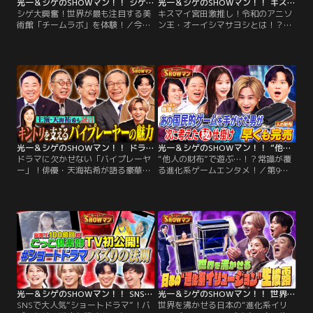
光一＆シゲのSHOWマン！！ シゲ大興奮！世界が最も注目する美術館「チームラボ」を体験！
光一＆シゲのSHOWマン！！ キスマイ宮田激推し！令和のアニソン王・オーイシマサヨシとは！？
シゲ大興奮！世界が最も注目する美
キスマイ宮田激推し！令和のアニソ
術館「チームラボ」を体験！／今回
ン王・オーイシマサヨシとは！？／
は、「世界的アート集団」 世界が最
第12回目は、「アニソン」！アニメ
も注目する美術館代表、猪子寿之を
大好きキスマイ宮田が激推しする、
スタジオに迎え、進化し続ける秘密
令和のアニソン王・オーイシマサヨ
に迫る 昨年京都にオープンしたばか
シとは一体何者！？オーイシマサヨ
りの国内最大規模の屋内アートミュ
シが生み出す、アニソンに隠された
ージアムの最新情報も！
数々の仕掛けを大公開！この番組は
ミュージカル『SHOCK』シリーズで
作・構成・演出・主演を手がけた堂
本光一と…。
光一＆シゲのSHOWマン！！ ドラマに欠かせない「バイプレーヤー」！俳優・天海祐希が語る豪華俳優陣の魅力とは！？
光一＆シゲのSHOWマン！！ “他人の財布”で遊ぶ…！？常識が覆る進化系ゲームエンタメ！
ドラマに欠かせない「バイプレーヤ
“他人の財布”で遊ぶ…！？常識が覆
ー」！俳優・天海祐希が語る豪華俳
る進化系ゲームエンタメ！／第9回
優陣の魅力とは！？／第11回目は
目は、国民的ゲームを手がけた男が
「バイプレーヤー」！劇場版で遂に
生み出した 新たなゲームが品切れ続
完結を迎える大人気ドラマ『緊急取
出の大ヒット！“没入型”を超え
調室』から豪華俳優陣がスタジオに
た“侵蝕型”ゲームをスタジオで特別
登場！側で見続けてきた天海祐希だ
に体感！この番組はミュージカル
からこそ分かるバイプレーヤー達の
『SHOCK』シリーズで作・構成・演
魅力を余す事なく語る！国内ミュー
出・主演を手がけた堂本光一と、ア
ジカル単独主演記録を更新し続けて
イドル・俳優・小説家・劇作家…な
きた堂本光一と…。
ど…。
光一＆シゲのSHOWマン！！ SNSで大人気“ショートドラマ”！バズるための緻密な戦略をTV初公開！
光一＆シゲのSHOWマン！！ 世界を沸かせる日本の“進化系イリュージョン”！スタジオ大興奮の生パフォーマンス！
SNSで大人気“ショートドラマ”！バ
世界を沸かせる日本の“進化系イリ