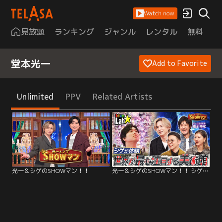
Watch now
見放題
ランキング
ジャンル
レンタル
無料
は
堂本光一
Add to Favorite
Unlimited
PPV
Related Artists
光一＆シゲのSHOWマン！！
光一＆シゲのSHOWマン！！ シゲ大興奮！世界が最も注目する美術館「チームラボ」を体験！