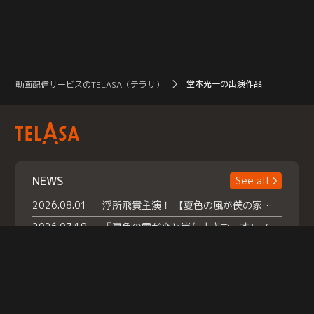
堂本光一の出演作品
動画配信サービスのTELASA（テラサ）
NEWS
See all
2026.08.01
浮所飛貴主演！ 【夏色の風が僕の家にやってきた】 本日よりテラサで独占配信スタート！
2026.07.18
『夏色の雲が恋と嵐をまきおこす』スペシャルメイキング 【Part1】2026年７月18日（土）23時30分～配信スタート！話題のシーンの裏側を大公開！豪華キャスト大集合！ 『武宮家 真夏の家族会議』開催！
2026.07.15
救命医・遥（今田）の《心揺さぶる過去》や、 麻酔科医・権野（船越英一郎）の《謎多きプライベート》など… 《知られざるエピソード》を独占配信！