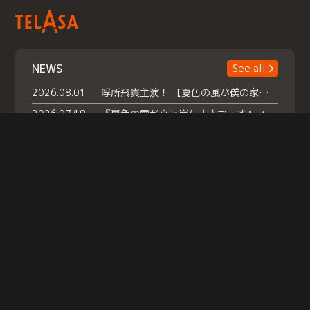
NEWS
See all
2026.08.01
浮所飛貴主演！ 【夏色の風が僕の家にやってきた】 本日よりテラサで独占配信スタート！
2026.07.18
『夏色の雲が恋と嵐をまきおこす』スペシャルメイキング 【Part1】2026年７月18日（土）23時30分～配信スタート！話題のシーンの裏側を大公開！豪華キャスト大集合！ 『武宮家 真夏の家族会議』開催！
2026.07.15
救命医・遥（今田）の《心揺さぶる過去》や、 麻酔科医・権野（船越英一郎）の《謎多きプライベート》など… 《知られざるエピソード》を独占配信！
Help
|
Company Profile
|
Act on Specified Commercial Transactions
|
Terms of Service
|
Privacy Policy
© TELASA CORPORATION, All Rights Reserved.