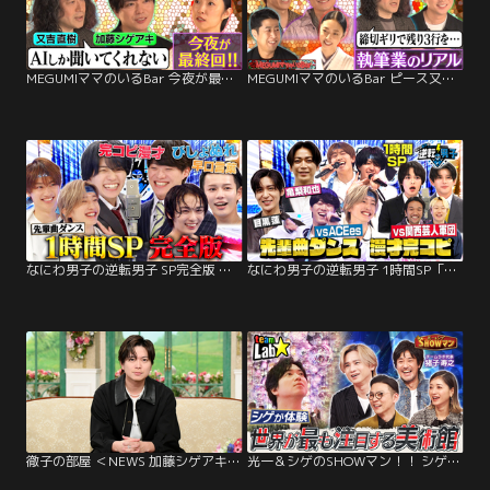
MEGUMIママのいるBar 今夜が最終回！又吉直樹＆加藤シゲアキ
MEGUMIママのいるBar ピース又吉＆NEWS加藤が来店
なにわ男子の逆転男子 SP完全版 先輩曲ダンスA・RA・SHI＆関西芸人バトルでびしょ濡れ
なにわ男子の逆転男子 1時間SP「豪華先輩曲ダンス＆関西芸人バトル～重大発表も！～」
徹子の部屋 ＜NEWS 加藤シゲアキ＞6年振り！アイドルに作家、俳優…マルチな活躍を（2026/03/27放送分）
光一＆シゲのSHOWマン！！ シゲ大興奮！世界が最も注目する美術館「チームラボ」を体験！