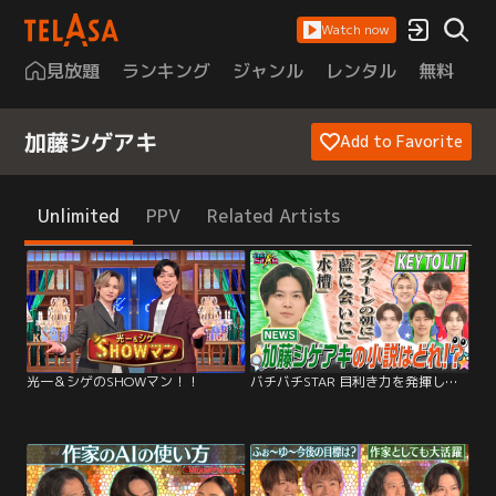
Watch now
見放題
ランキング
ジャンル
レンタル
無料
は
加藤シゲアキ
Add to Favorite
Unlimited
PPV
Related Artists
光一＆シゲのSHOWマン！！
バチバチSTAR 目利き力を発揮してプロの作品を見極めろ！！