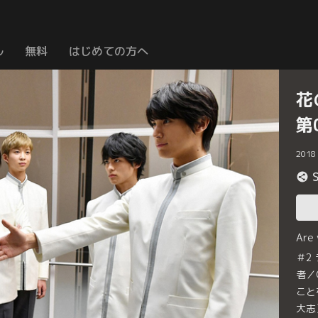
ル
無料
はじめての方へ
花
第
2018
Are
＃2
者／
こと
大志