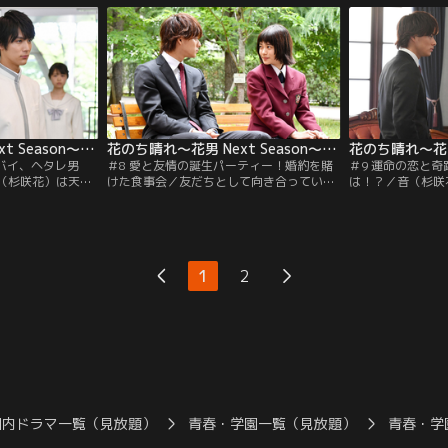
のは天馬（中川大志）だった。
時、事件が発生す
花のち晴れ～花男 Next Season～ 第07話
花のち晴れ～花男 Next Season～ 第08話
イバイ、ヘタレ男
＃8 愛と友情の誕生パーティー！婚約を賭
＃9 運命の恋と
（杉咲花）は天馬
けた食事会／友だちとして向き合っていく
は！？／音（杉咲
学院への転校を勧
ことにした音（杉咲花）と晴（平野紫
た。天馬（中川大
られて落ち込む晴
耀）。メグリン（飯豊まりえ）は晴の「彼
も報告すべきだと
（飯豊まりえ）と
女（仮）」となったものの、2人の仲の良
否。そんな中、音
さに不安になってしまう。
半信半疑で…。
1
2
国内ドラマ一覧（見放題）
青春・学園一覧（見放題）
青春・学