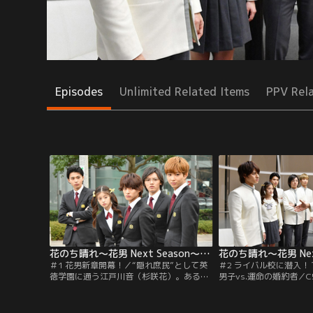
Episodes
Unlimited Related Items
PPV Rel
花のち晴れ～花男 Next Season～ 第01話
＃1 花男新章開幕！／“隠れ庶民”として英
＃2 ライバル校に潜入
徳学園に通う江戸川音（杉咲花）。ある
男子vs.運命の婚約者／
日、音は、F4の道明寺司に憧れ“庶民狩
（平野紫耀）が実はヘタ
り”を行っている神楽木晴（平野紫耀）と
を知った音（杉咲花）。
最悪の出会いを果たす。
が天馬（中川大志）だと