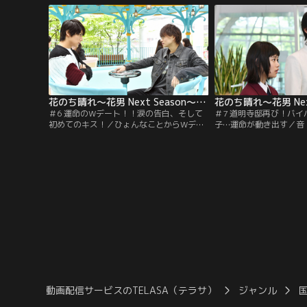
桃乃園学院に潜入する。
花のち晴れ～花男 Next Season～ 第06話
＃6 運命のWデート！！涙の告白、そして
＃7 道明寺邸再び！バ
初めてのキス！／ひょんなことからWデー
子…運命が動き出す／音
トをすることになった音（杉咲花）たち4
（中川大志）から桃乃園
人。それぞれの思いが交差する中、音と2
められる。一方、音に振
人きりになった晴（平野紫耀）は感情が溢
（平野紫耀）にメグリン
れ出し、怒鳴ってしまう。
の婚約話が持ち上がる。
動画配信サービスのTELASA（テラサ）
ジャンル