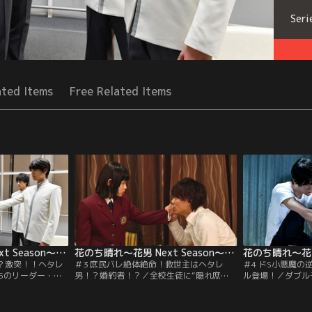
Seri
ated Items
Free Related Items
花のち晴れ～花男 Next Season～ 第02話
花のち晴れ～花男 Next Season～ 第03話
！？激突！！ヘタレ
＃3 庶民バレ絶体絶命！救世主はヘタレ
＃4 ドS小悪魔
C5のリーダー・晴
男！？婚約者！？／全校生徒に“隠れ庶
ル登場！／ダブル
レ男子だったこと
民”であることを知られた音（杉咲花）。
（杉咲花）と晴（
一方、音の婚約者
生徒たちに取り囲まれた音に晴（平野紫
愛莉（今田美桜）
知った晴は、C5と
耀）は駆け寄ろうとするが、そこに現れた
音に近づいてきた