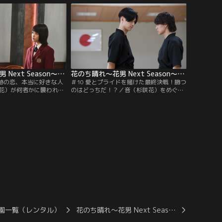
る！
まったことを知り…。
花のち晴れ～花男 Next Season～ 第09話
花のち晴れ～花男 Next Season～ 第10話
奇跡の恋、本当に好きな人
＃10 愛とプライドを賭けた最終決戦！勝つ
花）が何者かに襲われ
のはどっちだ！？／音（杉咲花）をめぐっ
志）は晴（平野紫耀）に
て武道対決に挑むことになった晴（平野紫
言うが、音はそれを拒
耀）と天馬（中川大志）。圧倒的に不利な
は犯人を知るが、天馬は
晴のため、F4の西門総二郎（松田翔太）が
弓道の極意を指南する。
園一覧（レンタル）
花のち晴れ～花男 Next Seas…
花のち晴れ