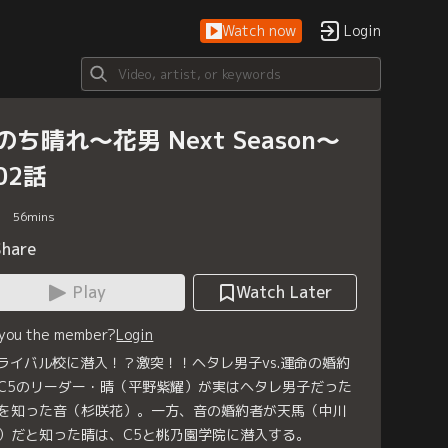
Watch now
Login
のち晴れ～花男 Next Season～
02話
56
mins
Share
Play
Watch Later
 you the member?
Login
 ライバル校に潜入！？激突！！ヘタレ男子vs.運命の婚約
C5のリーダー・晴（平野紫耀）が実はヘタレ男子だった
を知った音（杉咲花）。一方、音の婚約者が天馬（中川
）だと知った晴は、C5と桃乃園学院に潜入する。