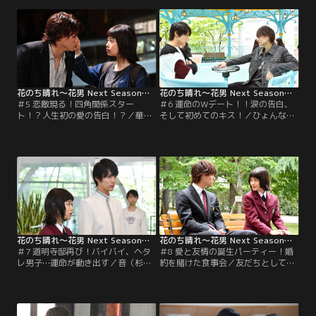
れた音に晴（平野紫耀）は駆け寄ろ
桜）が「友だちになって」と音に近
うとするが、そこに現れたのは天馬
づいてきた。音が心を許し始めた
（中川大志）だった。
時、事件が発生する！
花のち晴れ～花男 Next Season～ 第05話
花のち晴れ～花男 Next Season～ 第06話
＃5 恋敵現る！四角関係スター
＃6 運命のWデート！！涙の告白、
ト！？人生初の愛の告白！？／華道
そして初めてのキス！／ひょんなこ
パーティーに連れ出された音（杉咲
とからWデートをすることになった
花）は、メグリン（飯豊まりえ）が
音（杉咲花）たち4人。それぞれの
晴（平野紫耀）にほほ笑む姿に嫉
思いが交差する中、音と2人きりに
妬。しかも、晴がメグリンの裸を見
なった晴（平野紫耀）は感情が溢れ
てしまったことを知り…。
出し、怒鳴ってしまう。
花のち晴れ～花男 Next Season～ 第07話
花のち晴れ～花男 Next Season～ 第08話
＃7 道明寺邸再び！バイバイ、ヘタ
＃8 愛と友情の誕生パーティー！婚
レ男子…運命が動き出す／音（杉咲
約を賭けた食事会／友だちとして向
花）は天馬（中川大志）から桃乃園
き合っていくことにした音（杉咲
学院への転校を勧められる。一方、
花）と晴（平野紫耀）。メグリン
音に振られて落ち込む晴（平野紫
（飯豊まりえ）は晴の「彼女
耀）にメグリン（飯豊まりえ）との
（仮）」となったものの、2人の仲