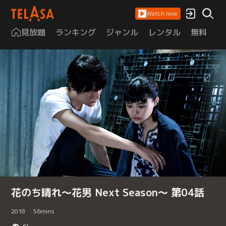
Watch now
見放題
ランキング
ジャンル
レンタル
無料
は
花のち晴れ～花男 Next Season～ 第04話
2018
56
mins