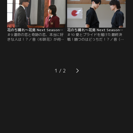
婚約話が持ち上がる。
の良さに不安になってしまう。
花のち晴れ～花男 Next Season～ 第09話
花のち晴れ～花男 Next Season～ 第10話
＃9 運命の恋と奇跡の恋、本当に好
＃10 愛とプライドを賭けた最終決
きな人は！？／音（杉咲花）が何者
戦！勝つのはどっちだ！？／音（杉
かに襲われた。天馬（中川大志）は
咲花）をめぐって武道対決に挑むこ
晴（平野紫耀）にも報告すべきだと
とになった晴（平野紫耀）と天馬
言うが、音はそれを拒否。そんな
（中川大志）。圧倒的に不利な晴の
中、音は犯人を知るが、天馬は半信
ため、F4の西門総二郎（松田翔太）
半疑で…。
が弓道の極意を指南する。
1