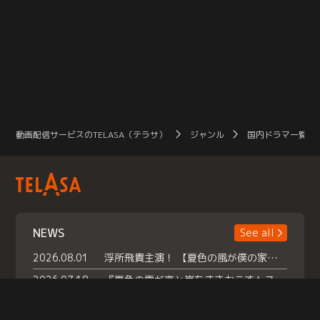
動画配信サービスのTELASA（テラサ）
ジャンル
国内ドラマ一覧（
NEWS
See all
2026.08.01
浮所飛貴主演！ 【夏色の風が僕の家にやってきた】 本日よりテラサで独占配信スタート！
2026.07.18
『夏色の雲が恋と嵐をまきおこす』スペシャルメイキング 【Part1】2026年７月18日（土）23時30分～配信スタート！話題のシーンの裏側を大公開！豪華キャスト大集合！ 『武宮家 真夏の家族会議』開催！
2026.07.15
救命医・遥（今田）の《心揺さぶる過去》や、 麻酔科医・権野（船越英一郎）の《謎多きプライベート》など… 《知られざるエピソード》を独占配信！