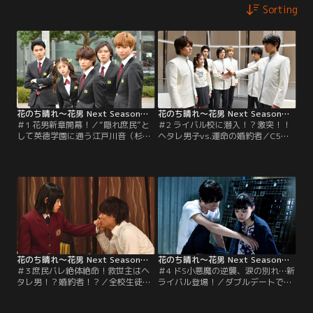
Sorting
花のち晴れ～花男 Next Season～ 第01話
花のち晴れ～花男 Next Season～ 第02話
＃1 花男新章開幕！／“隠れ庶民”と
＃2 ライバル校に潜入！？激突！！
して英徳学園に通う江戸川音（杉咲
ヘタレ男子vs.運命の婚約者／C5の
花）。ある日、音は、F4の道明寺司
リーダー・晴（平野紫耀）が実はヘ
に憧れ“庶民狩り”を行っている神楽
タレ男子だったことを知った音（杉
木晴（平野紫耀）と最悪の出会いを
咲花）。一方、音の婚約者が天馬
果たす。
（中川大志）だと知った晴は、C5と
桃乃園学院に潜入する。
花のち晴れ～花男 Next Season～ 第03話
花のち晴れ～花男 Next Season～ 第04話
＃3 庶民バレ絶体絶命！救世主はヘ
＃4 ドS小悪魔の逆襲、涙の別れ…新
タレ男！？婚約者！？／全校生徒
ライバル登場！／ダブルデートで距
に“隠れ庶民”であることを知られた
離を縮める音（杉咲花）と晴（平野
音（杉咲花）。生徒たちに取り囲ま
紫耀）。そんな中、愛莉（今田美