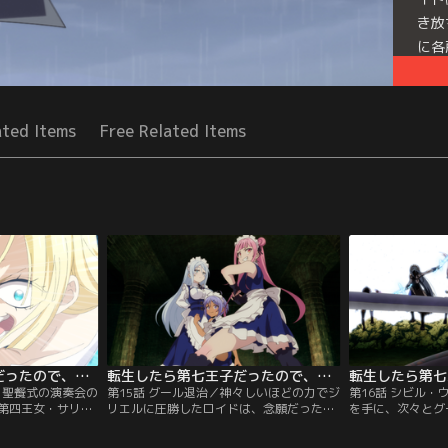
き放
に各
持つ
Seri
ated Items
Free Related Items
ます 第2期
転生したら第七王子だったので、気ままに魔術を極めます 第2期 第14話
転生したら第七王子だったので、気ままに魔術を極めます 第2期 第15話
／聖餐式の演奏会の
第15話 グール退治／神々しいほどの力でジ
第16話 シビル
第四王女・サリ
リエルに圧勝したロイドは、念願だった
を手に、次々とグ
シャの歌声が重な
「神聖魔術」を習得。地上に戻りガリレア
ァたちだったが、
た「神聖魔術」が
達とも契約を結ばせた。さらに不死者や霊
射のノロワレ」の