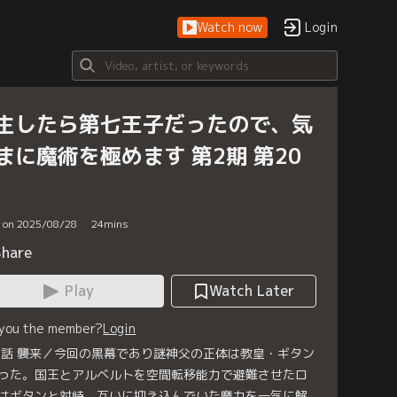
Watch now
Login
生したら第七王子だったので、気
まに魔術を極めます 第2期 第20
d on 2025/08/28
24
mins
Share
Play
Watch Later
 you the member?
Login
0話 襲来／今回の黒幕であり謎神父の正体は教皇・ギタン
った。国王とアルベルトを空間転移能力で避難させたロ
はギタンと対峙。互いに抑え込んでいた魔力を一気に解