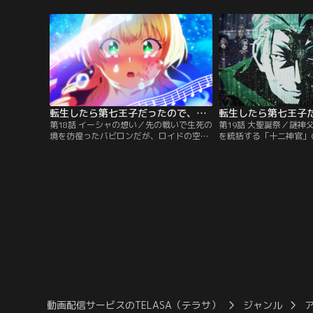
か、魔人に対抗する力を模索していた。そ
発動。喜びを隠せないロ
こでグリモは、不死者にも効果がある「神
帯びた視線を感じるや否
聖魔術」を提案。ロイドは、バビロンとレ
の痕跡を追う。そうして
ンを連れて2年前に出禁となった教会へ向
神の御使いである天使ジ
かうのだった。
であった。
転生したら第七王子だったので、気ままに魔術を極めます 第2期 第18話
第18話 イーシャの想い／先の戦いで生死の
第19話 大聖誕祭／謎神
境を彷徨ったバビロンだが、ロイドの空間
を統括する「十二神官」
転移能力とイーシャの献身的な治癒魔術に
したロイド達。直前に迫
より、かろうじて一命を取り留める。その
の教皇暗殺を危惧したア
後、ロイドたちは謎神父の正体を探るべく
ファ達にそれぞれの神官
教会の中庭を調査。地下へと続く扉を見つ
示を出す。そして迎えた
け足を進めると、そこには目を背けたくな
の教会にて国王と教皇が
る程おぞましい光景が広がっていた。
と、突如として轟音が響
動画配信サービスのTELASA（テラサ）
ジャンル