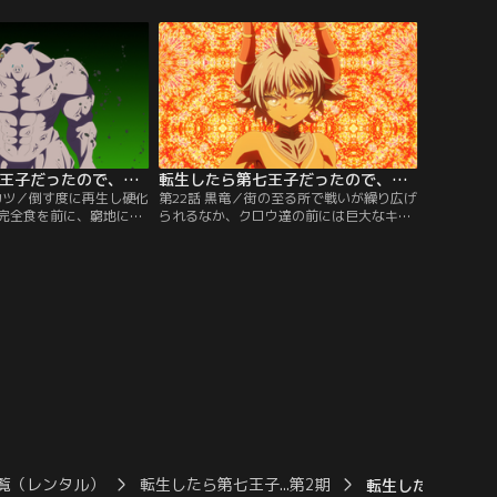
て教会の中庭では、謎神
冒険者ギルドに神父を託したイーシャは、
の首を締め上げていた。
自らの無力さを痛感するのと同時に、バビ
わせてしまったイーシャ
ロンの身を案じて教会へとひき返してい
しまう。
た。涙で視界が歪むなか、目の前に現れた
のは…。
転生したら第七王子だったので、気ままに魔術を極めます 第2期 第21話
転生したら第七王子だったので、気ままに魔術を極めます 第2期 第22話
ンカツ／倒す度に再生し硬化
第22話 黒竜／街の至る所で戦いが繰り広げ
完全食を前に、窮地に陥
られるなか、クロウ達の前には巨大なキメ
方別の場所では、丸腰の
ラ・黒竜が迫っていた。逃げ遅れた人々を
官であるアナスタシアと
救うために、自らの限界を超えてもなお力
。自らが信じ仕える主の
を使うクロウ。その目からは次第に光が失
歩も譲れないこの戦
われていく。そんな彼を必死に守ろうとす
近くにあった燭台を手に
る神官・バッツの想いが届いたのか、シル
も容赦なく剣を振り下ろ
ファやタオ、そしてグリモ達が駆けつけ
る。
覧（レンタル）
転生したら第七王子...第2期
転生したら第七王子