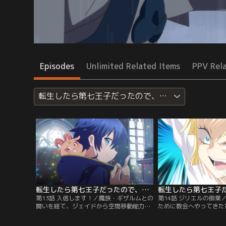
Episodes
Unlimited Related Items
PPV Rel
転生したら第七王子だったので、気ままに魔術を極め
転生したら第七王子だったので、気ままに魔術を極めます 第2期 第13話
第13話 入信します！／魔族・ギザルムとの
第14話 ジリエルの御業
闘いを経て、ジェイドから空間移動能力を
ために教会へやってきた
受け継いだロイドは、ガリレアをロードス
ア。彼女のピアノとイー
トの領主に任命。復興に向けて動き出すな
ったとき、待ち望んでい