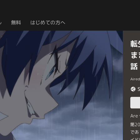
ル
無料
はじめての方へ
転
ま
話
Aire
Are
第2
であ
イド