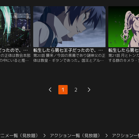
イドだが、魔力を
体に特効する「浄化系」の研究をするた
る。時を同じくし
や、転移魔法でそ
め、シルファ、レン、タオらと共にグール
父がハーバル神父
辿り着いた先は、
の目撃情報が多い東区画の下水道へと潜
偶然その場に居合
リエルが住む天界
入。するとロイドを巡って奇妙な勝負が始
は、命を狙われて
まる。
転生したら第七王子だったので、気ままに魔術を極めます 第2期 第19話
転生したら第七王子だったので、気ままに魔術を極めます 第2期 第20話
父の正体は教会本部
第20話 襲来／今回の黒幕であり謎神父の正
第21話 月とト
の中にいると推理
体は教皇・ギタンであった。国王とアルベ
する豚のキメラ・
る「大聖誕祭」で
ルトを空間転移能力で避難させたロイドは
るバビロン達。一
ルベルトは、シル
ギタンと対峙。互いに抑え込んでいた魔力
シルファが、大神
を見張るように指
を一気に解き放ち、激しくぶつかり合
一触即発の状況に
当日--デーン地区
う…。一方、神官を監視するために各所に
ために、お互い一
再会を喜んでいる
散らばっていたレンやタオ達は、桁違いの
い…。シルファは
1
2
き渡る。
魔力量を持つキメラによって行く手を阻ま
し、アナスタシア
れる。
すのだった。
アニメ一覧（見放題）
アクション一覧（見放題）
アクション一