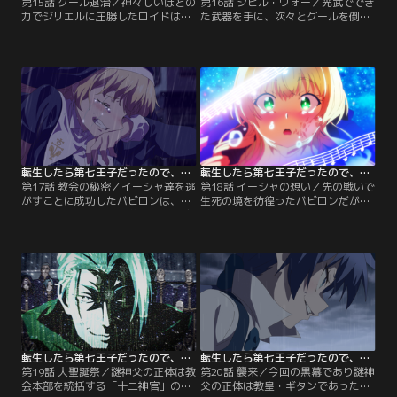
第15話 グール退治／神々しいほどの
第16話 シビル・ウォー／光武ででき
力でジリエルに圧勝したロイドは、
た武器を手に、次々とグールを倒し
念願だった「神聖魔術」を習得。地
ていくシルファたちだったが、「脊
上に戻りガリレア達とも契約を結ば
髄の糸」を操る「反射のノロワレ」
せた。さらに不死者や霊体に特効す
の出現により状況が一変する。時を
る「浄化系」の研究をするため、シ
同じくして教会の中庭では、謎神父
ルファ、レン、タオらと共にグール
がハーバル神父の首を締め上げてい
の目撃情報が多い東区画の下水道へ
た。偶然その場に居合わせてしまっ
と潜入。するとロイドを巡って奇妙
たイーシャは、命を狙われてしま
な勝負が始まる。
う。
転生したら第七王子だったので、気ままに魔術を極めます 第2期 第17話
転生したら第七王子だったので、気ままに魔術を極めます 第2期 第18話
第17話 教会の秘密／イーシャ達を逃
第18話 イーシャの想い／先の戦いで
がすことに成功したバビロンは、謎
生死の境を彷徨ったバビロンだが、
神父との絶望的な力の差を本能で感
ロイドの空間転移能力とイーシャの
じつつも、一縷の望みをかけて次々
献身的な治癒魔術により、かろうじ
と攻撃を繰り出す。一方、冒険者ギ
て一命を取り留める。その後、ロイ
ルドに神父を託したイーシャは、自
ドたちは謎神父の正体を探るべく教
らの無力さを痛感するのと同時に、
会の中庭を調査。地下へと続く扉を
バビロンの身を案じて教会へとひき
見つけ足を進めると、そこには目を
返していた。涙で視界が歪むなか、
背けたくなる程おぞましい光景が広
目の前に現れたのは…。
がっていた。
転生したら第七王子だったので、気ままに魔術を極めます 第2期 第19話
転生したら第七王子だったので、気ままに魔術を極めます 第2期 第20話
第19話 大聖誕祭／謎神父の正体は教
第20話 襲来／今回の黒幕であり謎神
会本部を統括する「十二神官」の中
父の正体は教皇・ギタンであった。