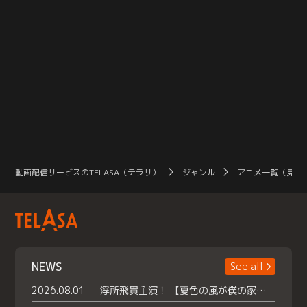
動画配信サービスのTELASA（テラサ）
ジャンル
アニメ一覧（見放
NEWS
See all
2026.08.01
浮所飛貴主演！ 【夏色の風が僕の家にやってきた】 本日よりテラサで独占配信スタート！