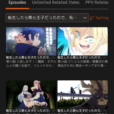
Episodes
Unlimited Related Items
PPV Related I
転生したら第七王子だったので、気ままに魔術を極めます
Sorting
転生したら第七王子だったので、気ままに魔術を極めます 第2期 第13話
転生したら第七王子だったので、気ままに魔術を極めます 第2期 第14話
第13話 入信します！／魔族・ギザル
第14話 ジリエルの御業／聖餐式の演
ムとの闘いを経て、ジェイドから空
奏会のために教会へやってきた第四
間移動能力を受け継いだロイドは、
王女・サリア。彼女のピアノとイー
ガリレアをロードストの領主に任
シャの歌声が重なったとき、待ち望
命。復興に向けて動き出すなか、魔
んでいた「神聖魔術」が発動。喜び
人に対抗する力を模索していた。そ
を隠せないロイドだが、魔力を帯び
こでグリモは、不死者にも効果があ
た視線を感じるや否や、転移魔法で
る「神聖魔術」を提案。ロイドは、
その痕跡を追う。そうして辿り着い
バビロンとレンを連れて2年前に出
た先は、神の御使いである天使ジリ
禁となった教会へ向かうのだった。
エルが住む天界であった。
転生したら第七王子だったので、気ままに魔術を極めます 第2期 第15話
転生したら第七王子だったので、気ままに魔術を極めます 第2期 第16話