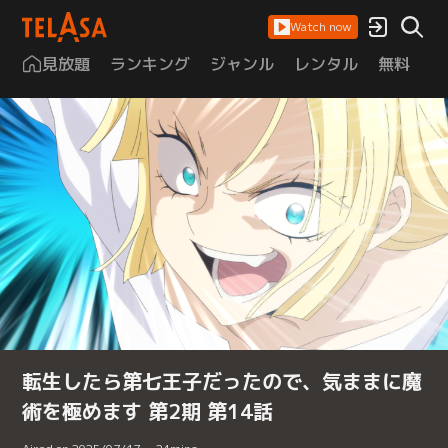
Watch now
見放題
ランキング
ジャンル
レンタル
無料
は
転生したら第七王子だったので、気ままに魔
術を極めます 第2期 第14話