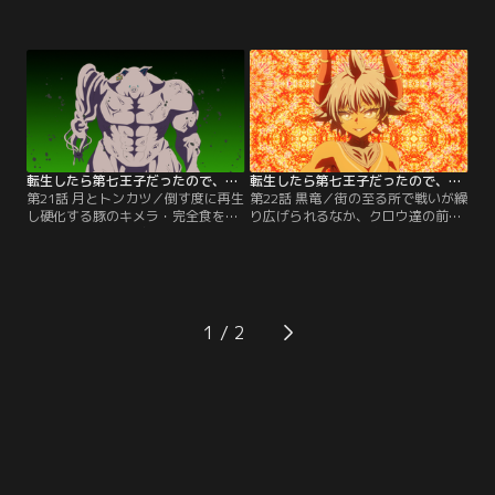
にいると推理したロイド達。直前に
国王とアルベルトを空間転移能力で
迫る「大聖誕祭」での教皇暗殺を危
避難させたロイドはギタンと対峙。
惧したアルベルトは、シルファ達に
互いに抑え込んでいた魔力を一気に
それぞれの神官を見張るように指示
解き放ち、激しくぶつかり合う…。
を出す。そして迎えた当日--デーン
一方、神官を監視するために各所に
地区の教会にて国王と教皇が再会を
散らばっていたレンやタオ達は、桁
喜んでいると、突如として轟音が響
違いの魔力量を持つキメラによって
き渡る。
行く手を阻まれる。
転生したら第七王子だったので、気ままに魔術を極めます 第2期 第21話
転生したら第七王子だったので、気ままに魔術を極めます 第2期 第22話
第21話 月とトンカツ／倒す度に再生
第22話 黒竜／街の至る所で戦いが繰
し硬化する豚のキメラ・完全食を前
り広げられるなか、クロウ達の前に
に、窮地に陥るバビロン達。一方別
は巨大なキメラ・黒竜が迫ってい
の場所では、丸腰のシルファが、大
た。逃げ遅れた人々を救うために、
神官であるアナスタシアと一触即発
自らの限界を超えてもなお力を使う
の状況に。自らが信じ仕える主のた
クロウ。その目からは次第に光が失
めに、お互い一歩も譲れないこの戦
われていく。そんな彼を必死に守ろ
い…。シルファは近くにあった燭台
うとする神官・バッツの想いが届い
1
を手にし、アナスタシアも容赦なく
たのか、シルファやタオ、そしてグ
剣を振り下ろすのだった。
リモ達が駆けつける。