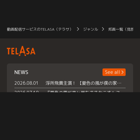
動画配信サービスのTELASA（テラサ）
ジャンル
邦画一覧（見放題
NEWS
See all
2026.08.01
浮所飛貴主演！ 【夏色の風が僕の家にやってきた】 本日よりテラサで独占配信スタート！
2026.07.18
『夏色の雲が恋と嵐をまきおこす』スペシャルメイキング 【Part1】2026年７月18日（土）23時30分～配信スタート！話題のシーンの裏側を大公開！豪華キャスト大集合！ 『武宮家 真夏の家族会議』開催！
2026.07.15
救命医・遥（今田）の《心揺さぶる過去》や、 麻酔科医・権野（船越英一郎）の《謎多きプライベート》など… 《知られざるエピソード》を独占配信！