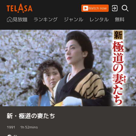
Watch now
見放題
ランキング
ジャンル
レンタル
無料
は
新・極道の妻たち
1991
1
h
52
mins