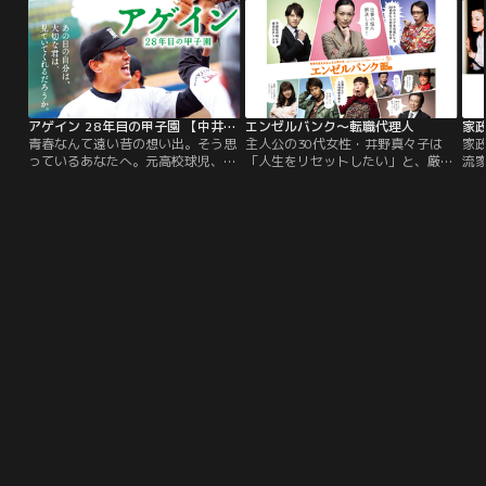
帝”にのし上がってやろうと決意す
サポートのもと、日々、弱い立場の
大
る。舞台は、大阪・ミナミ、東京・
人々を救うべく尽力している。
師
銀座。ネオン輝く夜の街で、ホステ
に
ス・彩香の戦いが始まる！
長
う
アゲイン 28年目の甲子園 【中井貴一、波瑠出演】
エンゼルバンク～転職代理人
家
青春なんて遠い昔の想い出。そう思
主人公の30代女性・井野真々子は
家
っているあなたへ。元高校球児、坂
「人生をリセットしたい」と、厳し
流
町晴彦46歳。あの白球を追った日々
い雇用情勢の中、転職に挑むこと
ャ
は遠い昔。もはや仕事に張りはな
に…！ひょんなことから出会ったカ
事
く、離婚した妻が亡くなって以来、
リスマ転職代理人・海老沢康生
滅
一人娘の沙奈美とも絶縁状態。そん
に、“面倒見のよさ”や“頼まれると
ー
なある日、坂町のもとに元チームメ
断れない性格”を見込まれ、“転職エ
ナ
イト松川典夫の娘・美枝が訪ねてく
ージェント”に仮採用されるのだ
で
る。坂町は彼女から、長年音信不通
が、そこでさらなる試練が…！
い
だった松川が去年の震災で死んだこ
とを知らされる。