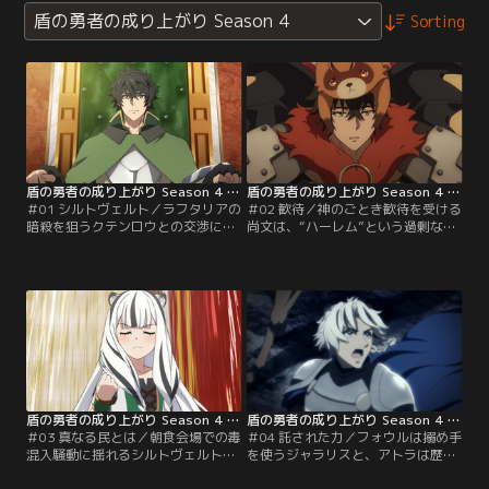
盾の勇者の成り上がり Season 4
Sorting
盾の勇者の成り上がり Season 4 第01話
盾の勇者の成り上がり Season 4 第02話
＃01 シルトヴェルト／ラフタリアの
＃02 歓待／神のごとき歓待を受ける
暗殺を狙うクテンロウとの交渉に向
尚文は、“ハーレム”という過剰なま
け、尚文たちは唯一クテンロウへの
でのサービスを押しつけられる。し
連絡船が出る亜人の国シルトヴェル
かし船が用意される気配は一向にな
トへ旅立つ。だが、シルトヴェルト
く、シルトヴェルトに不信感を募ら
の民と権力者に熱烈に歓迎され、思
せていく。そんな折、ジャラリスが
わぬ足止めを喰らってしまう。
接触してきて……。
盾の勇者の成り上がり Season 4 第03話
盾の勇者の成り上がり Season 4 第04話
＃03 真なる民とは／朝食会場での毒
＃04 託された力／フォウルは搦め手
混入騒動に揺れるシルトヴェルト
を使うジャラリスと、アトラは歴戦
城。各派閥の醜い舌戦に激昂したア
の猛者であるリケラスと対峙。強敵