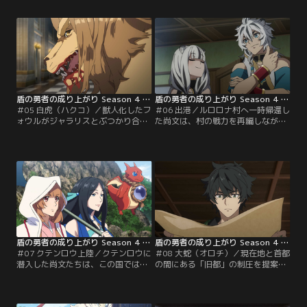
トラが、重鎮たちを一喝し尚文の偉
を相手にしながらも、二人は一切怯
大さを高らか説こうとする。そして
まずに立ち向かっていく。だが、フ
尚文は“密偵”を通じて、真犯人を突
ォウルがジャラリスの猛毒攻撃を食
き止めるのだが……。
らってしまい……！？
盾の勇者の成り上がり Season 4 第05話
盾の勇者の成り上がり Season 4 第06話
＃05 白虎（ハクコ）／獣人化したフ
＃06 出港／ルロロナ村へ一時帰還し
ォウルがジャラリスとぶつかり合
た尚文は、村の戦力を再編しながら
う。尚文たちは乱入してきたジャラ
クテンロウ行きのメンバーを選
リスの部下を抑えるが、ジャラリス
定。“師匠”の手がかりを掴んだエル
は敗れた部下を喰らって異形化。追
ハルトも珍しく同行することに。無
い詰められたフォウルは、尚文に強
事に船出をするが、敵船に襲撃され
くなる“覚悟”を問われる。
てしまい……！？
盾の勇者の成り上がり Season 4 第07話
盾の勇者の成り上がり Season 4 第08話
＃07 クテンロウ上陸／クテンロウに
＃08 大蛇（オロチ）／現在地と首都
潜入した尚文たちは、この国では動
の間にある「旧都」の制圧を提案す
物の殺生が禁じられ、さらに民には
るラルヴァ。進軍が決定した矢先、
重税が課せられていることを知る。
天命の祝福を受けていた「封じられ
この状況を逆手に取ろうとする尚文
しオロチ」が復活する。尚文のスキ