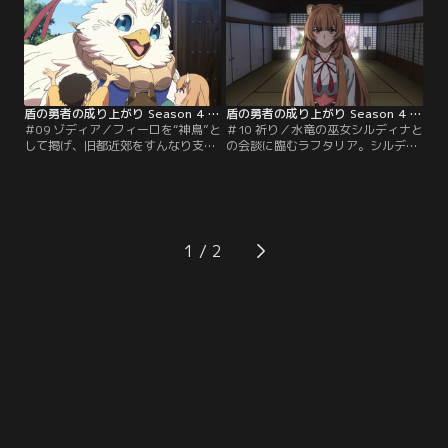
の前に、天命に不満を抱く革命派の
ル「桜陣結界」でオロチの加護を無
者たちが接触してきて……。
効化し、短期決戦を目指すのだ
が……。
盾の勇者の成り上がり Season 4 第09話
盾の勇者の成り上がり Season 4 第10話
＃09 ゾディア／フィーロを“神鳥”と
＃10 祈り／水竜の巫女シルディナと
して掲げ、旧都近郊をすんなり支配
の会談に臨むラフタリア。シルディ
下に置く尚文たち。増援を待つ間、
ナから一時休戦を提案され、さらに
尚文とセインが天叢雲剣の状態を確
講和に向けた天命との会談も用意す
認しに鍛冶場を訪れると、迷子の少
るという。だが、彼女から提示され
女ゾディアが現れ、ムラマサが急に
た条件は、ラフタリアの覚悟を問う
飲み会を提案し……！？
もので……。
1