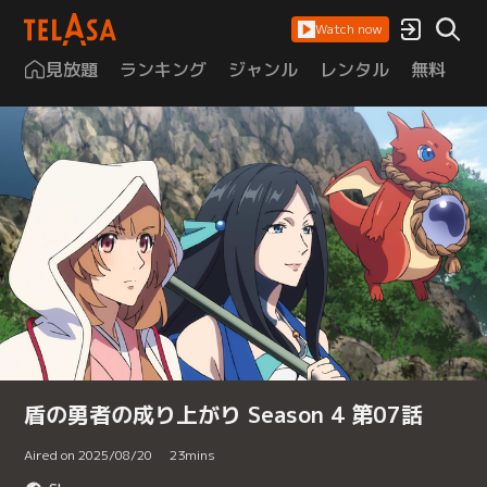
Watch now
見放題
ランキング
ジャンル
レンタル
無料
は
盾の勇者の成り上がり Season 4 第07話
Aired on 2025/08/20
23
mins