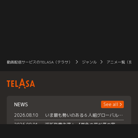
動画配信サービスのTELASA（テラサ）
ジャンル
アニメ一覧（見放
NEWS
See all
2026.08.10
いま最も勢いのある６人組グローバルグル ープ NCT WISHの地上波初冠特番 『NCT WISHの放課後グランプリ』放送決定 メンバーたちが３ペアに分かれ 【平成】をテーマにしたスペシャル企画 で対決 番組撮り下ろしのパフォーマンスも！ TELASA（テラサ）では放送終了後から オリジナルコンテンツを大量配信！
2026.08.01
浮所飛貴主演！ 【夏色の風が僕の家にやってきた】 本日よりテラサで独占配信スタート！
2026.07.18
『夏色の雲が恋と嵐をまきおこす』スペシャルメイキング 【Part1】2026年７月18日（土）23時30分～配信スタート！話題のシーンの裏側を大公開！豪華キャスト大集合！ 『武宮家 真夏の家族会議』開催！