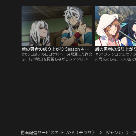
ヴェルトの民と権力者に熱烈に歓迎され、
信感を募らせていく。そ
思わぬ足止めを喰らってしまう。
スが接触してきて……。
盾の勇者の成り上がり Season 4 第06話
＃06 出港／ルロロナ村へ一時帰還した尚文
＃07 クテンロウ上陸／
は、村の戦力を再編しながらクテンロウ行
た尚文たちは、この国で
きのメンバーを選定。“師匠”の手がかりを
じられ、さらに民には重
掴んだエルハルトも珍しく同行すること
ることを知る。この状況
に。無事に船出をするが、敵船に襲撃され
する尚文の前に、天命に
てしまい……！？
の者たちが接触してきて
動画配信サービスのTELASA（テラサ）
ジャンル