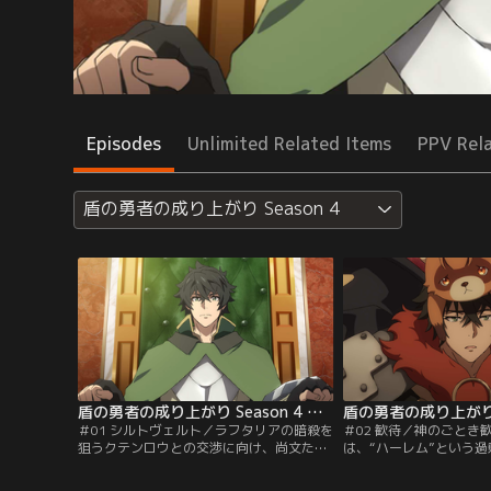
Episodes
Unlimited Related Items
PPV Rel
盾の勇者の成り上がり Season 4
盾の勇者の成り上がり Season 4 第01話
＃01 シルトヴェルト／ラフタリアの暗殺を
＃02 歓待／神のごとき
狙うクテンロウとの交渉に向け、尚文たち
は、“ハーレム”という
は唯一クテンロウへの連絡船が出る亜人の
スを押しつけられる。し
国シルトヴェルトへ旅立つ。だが、シルト
る気配は一向になく、シ