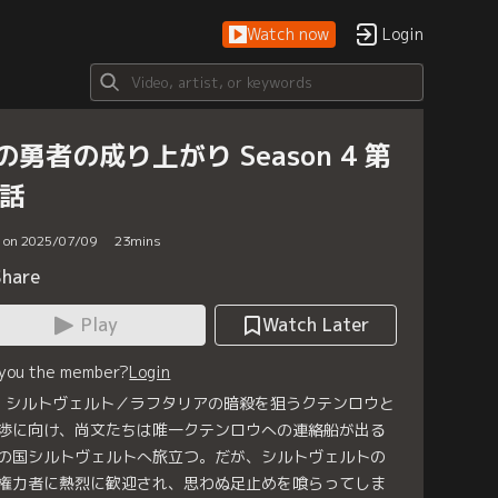
Watch now
Login
の勇者の成り上がり Season 4 第
1話
d on 2025/07/09
23
mins
Share
Play
Watch Later
 you the member?
Login
1 シルトヴェルト／ラフタリアの暗殺を狙うクテンロウと
渉に向け、尚文たちは唯一クテンロウへの連絡船が出る
の国シルトヴェルトへ旅立つ。だが、シルトヴェルトの
権力者に熱烈に歓迎され、思わぬ足止めを喰らってしま