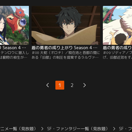
んな折、ジャラリ
そして尚文は“密偵”を通じて、真犯人を突
く。だが、フォウ
き止めるのだが……。
撃を食らってしま
盾の勇者の成り上がり Season 4 第07話
盾の勇者の成り上がり Season 4 第08話
クテンロウに潜入し
＃08 大蛇（オロチ）／現在地と首都の間に
＃09 ゾディア／
は動物の殺生が禁
ある「旧都」の制圧を提案するラルヴァ。
げ、旧都近郊をす
税が課せられてい
進軍が決定した矢先、天命の祝福を受けて
たち。増援を待つ
を逆手に取ろうと
いた「封じられしオロチ」が復活する。尚
雲剣の状態を確認
不満を抱く革命派
文のスキル「桜陣結界」でオロチの加護を
迷子の少女ゾディ
……。
無効化し、短期決戦を目指すのだが……。
に飲み会を提案し
1
2
アニメ一覧（見放題）
SF・ファンタジー一覧（見放題）
SF・