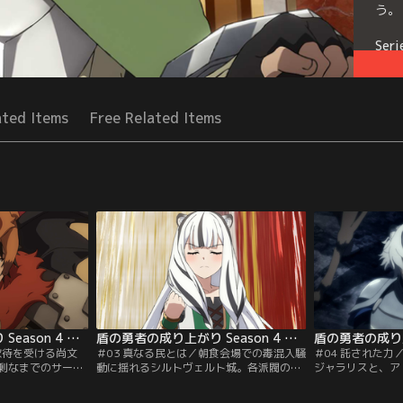
う。
Seri
ated Items
Free Related Items
盾の勇者の成り上がり Season 4 第02話
盾の勇者の成り上がり Season 4 第03話
歓待を受ける尚文
＃03 真なる民とは／朝食会場での毒混入騒
＃04 託された
過剰なまでのサービ
動に揺れるシルトヴェルト城。各派閥の醜
ジャラリスと、ア
かし船が用意され
い舌戦に激昂したアトラが、重鎮たちを一
リケラスと対峙。
ルトヴェルトに不
喝し尚文の偉大さを高らか説こうとする。
も、二人は一切怯