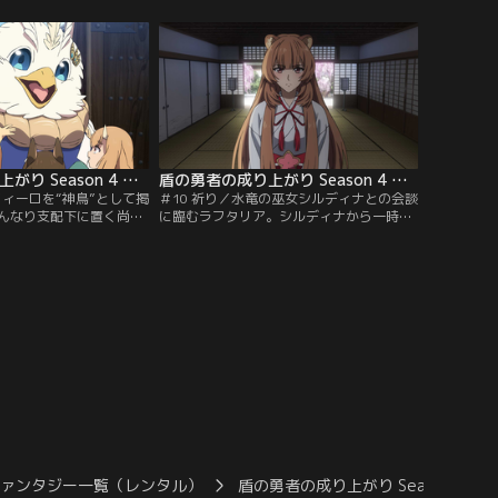
ルがジャラリスの猛毒攻
形化。追い詰められたフォウルは、尚文に
い……！？
強くなる“覚悟”を問われる。
盾の勇者の成り上がり Season 4 第09話
盾の勇者の成り上がり Season 4 第10話
フィーロを“神鳥”として掲
＃10 祈り／水竜の巫女シルディナとの会談
んなり支配下に置く尚文
に臨むラフタリア。シルディナから一時休
間、尚文とセインが天叢
戦を提案され、さらに講和に向けた天命と
しに鍛冶場を訪れると、
の会談も用意するという。だが、彼女から
アが現れ、ムラマサが急
提示された条件は、ラフタリアの覚悟を問
……！？
うもので……。
ファンタジー一覧（レンタル）
盾の勇者の成り上がり Season 4