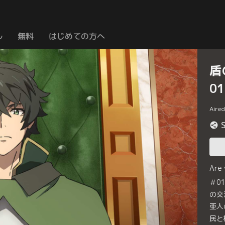
ル
無料
はじめての方へ
盾
0
Aire
Are
＃0
の交
亜人
民と